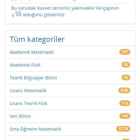
Bu sorudaki kuvvet serisinin yakınsaklık Yarıçapının
−
−
√
10
olduğunu gösteriniz
10
Tüm kategoriler
Akademik Matematik
737
Akademik Fizik
52
Teorik Bilgisayar Bilimi
32
Lisans Matematik
5.6k
Lisans Teorik Fizik
112
Veri Bilimi
145
Orta Öğretim Matematik
12.7k