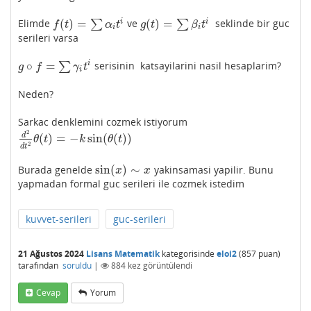
(
)
=
(
)
=
i
i
Elimde
∑
ve
∑
seklinde bir guc
f
(
t
)
=
∑
α
i
t
i
g
(
t
)
=
∑
β
i
t
i
f
t
α
t
g
t
β
t
i
i
serileri varsa
∘
=
i
∑
serisinin katsayilarini nasil hesaplarim?
g
∘
f
=
∑
γ
i
t
i
g
f
γ
t
i
Neden?
Sarkac denklemini cozmek istiyorum
2
d
(
)
=
−
sin
(
(
)
)
d
2
d
t
2
θ
(
t
)
=
−
k
sin
(
θ
(
t
)
)
θ
t
k
θ
t
2
d
t
sin
(
)
∼
Burada genelde
yakinsamasi yapilir. Bunu
sin
(
x
)
∼
x
x
x
yapmadan formal guc serileri ile cozmek istedim
kuvvet-serileri
guc-serileri
21 Ağustos 2024
Lisans Matematik
kategorisinde
eloi2
(
857
puan)
tarafından
soruldu
|
884
kez görüntülendi
Cevap
Yorum