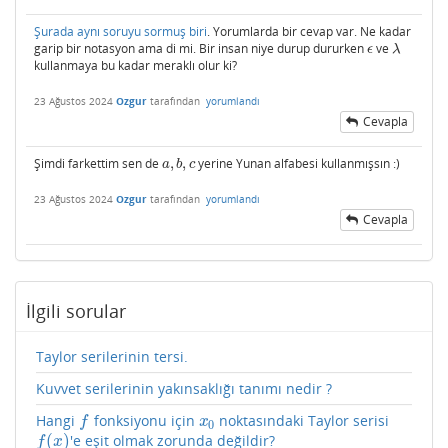
Şurada aynı soruyu sormuş biri
. Yorumlarda bir cevap var. Ne kadar
garip bir notasyon ama di mi. Bir insan niye durup dururken
ve
ϵ
λ
ϵ
λ
kullanmaya bu kadar meraklı olur ki?
23 Ağustos 2024
Ozgur
tarafından
yorumlandı
Cevapla
Şimdi farkettim sen de
,
,
yerine Yunan alfabesi kullanmışsın :)
a
,
b
,
c
a
b
c
23 Ağustos 2024
Ozgur
tarafından
yorumlandı
Cevapla
İlgili sorular
Taylor serilerinin tersi.
Kuvvet serilerinin yakınsaklığı tanımı nedir ?
Hangi
fonksiyonu için
noktasındaki Taylor serisi
f
x
0
f
x
0
(
)
'e eşit olmak zorunda değildir?
f
(
x
)
f
x