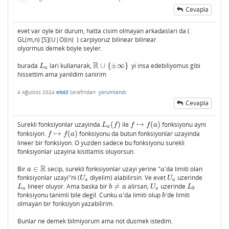
Cevapla
evet var oyle bir durum, hatta cisim olmayan arkadaslari da (
GL(m,n) [S](U|O)(n) ) carpiyoruz bilinear bilinear
olyormus demek boyle seyler.
R
burada
lari kullanarak,
∪
{
±
∞
}
yi insa edebiliyomus gibi
L
a
R
∪
{
±
∞
}
L
a
hissettim ama yanildim sanirim
4 Ağustos 2024
eloi2
tarafından
yorumlandı
Cevapla
Surekli fonksiyonlar uzayinda
(
)
ile
↦
(
)
fonksiyonu ayni
L
a
(
f
)
f
↦
f
(
a
)
L
f
f
f
a
a
fonksiyon.
↦
(
)
fonksiyonu da butun fonksiyonlar uzayinda
f
↦
f
(
a
)
f
f
a
lineer bir fonksiyon. O yuzden sadece bu fonksiyonu surekli
fonksiyonlar uzayina kisitlamis oluyorsun.
R
Bir
∈
secip, surekli fonksiyonlar uzayi yerine "
'da limiti olan
a
∈
R
a
a
a
fonksiyonlar uzayi"ni (
diyelim) alabilirsin. Ve evet
uzerinde
U
a
U
a
U
U
a
a
lineer oluyor. Ama baska bir
≠
alirsan,
uzerinde
L
a
b
≠
a
U
a
L
b
L
b
a
U
L
a
a
b
fonksiyonu tanimli bile degil. Cunku
'da limiti olup
'de limiti
a
b
a
b
olmayan bir fonksiyon yazabilirim.
Bunlar ne demek bilmiyorum ama not dusmek istedim.