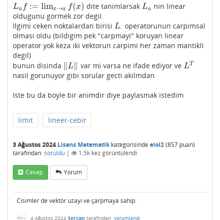
:
=
lim
(
)
dite tanimlarsak
nin linear
L
a
f
:=
lim
x
→
a
f
(
x
)
L
a
L
f
f
x
L
→
a
x
a
a
oldugunu gormek zor degil.
Ilgimi ceken noktalardan birisi
operatorunun carpimsal
L
⋅
L
⋅
olmasi oldu (bildigim pek "carpmayi" koruyan linear
operator yok keza iki vektorun carpimi her zaman mantikli
degil)
∥
∥
T
bunun disinda
var mi varsa ne ifade ediyor ve
‖
L
‖
L
T
L
L
nasil gorunuyor gibi sorular gecti akilmdan
Iste bu da boyle bir animdir diye paylasmak istedim
limit
lineer-cebir
3 Ağustos 2024
Lisans Matematik
kategorisinde
eloi2
(
857
puan)
tarafından
soruldu
|
1.5k
kez görüntülendi
Cevap
Yorum
Cisimler de vektör uzayı ve çarpmaya sahip.
4 Ağustos 2024
Sercan
tarafından
yorumlandı