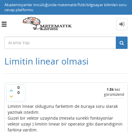
Akademisyenler öncülüğünde matematik/fizik/bilgisayar bilimleri soru
cevap platformu
Toggle
navigation
Limitin linear olmasi
0
1.5k
kez
0
görüntülendi
Limitin linear oldugunu farkettim de buraya soru olarak
yazmak istedim.
Guzel bir vektor uzayinda (mesela surekli fonksyonlar
vektor uzayi ) limitin linear bir operator gibi davrandiginin
farkina vardim.