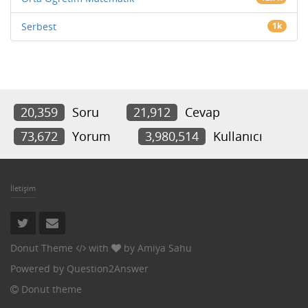
Serbest
1k
20,359
Soru
21,912
Cevap
73,672
Yorum
3,980,514
Kullanıcı
İletişim
Donut Theme
with
by
Amiya Sahu
Powered by
Question2Answer
Donut theme