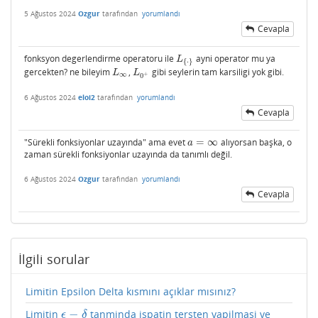
5 Ağustos 2024
Ozgur
tarafından
yorumlandı
Cevapla
fonksyon degerlendirme operatoru ile
ayni operator mu ya
L
{
⋅
}
L
{
⋅
}
gercekten? ne bileyim
,
gibi seylerin tam karsiligi yok gibi.
L
∞
L
0
+
L
L
+
∞
0
6 Ağustos 2024
eloi2
tarafından
yorumlandı
Cevapla
"Sürekli fonksiyonlar uzayında" ama evet
=
∞
alıyorsan başka, o
a
=
∞
a
zaman sürekli fonksiyonlar uzayında da tanımlı değil.
6 Ağustos 2024
Ozgur
tarafından
yorumlandı
Cevapla
İlgili sorular
Limitin Epsilon Delta kısmını açıklar mısınız?
−
Limitin
tanminda ispatin tersten yapilmasi ve
ϵ
−
δ
ϵ
δ