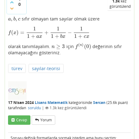
1.3k
kez
0
görüntülendi
,
,
sıfır olmayan tam sayılar olmak üzere
a
,
b
,
c
a
b
c
1
1
1
(
)
=
+
−
f
(
x
)
=
1
1
+
a
x
+
1
1
+
b
x
−
1
1
+
c
x
f
x
1
+
1
+
1
+
a
x
b
x
c
x
(
)
≥
3
(
0
)
n
olarak tanımlayalım.
için
değerinin sıfır
n
≥
3
f
(
n
)
(
0
)
n
f
olamayacağını gösteriniz.
türev
sayılar-teorisi
17 Nisan 2024
Lisans Matematik
kategorisinde
Sercan
(
25.6k
puan)
tarafından
soruldu
|
1.3k
kez görüntülendi
Cevap
Yorum
Soruyu değişik formatlarda sormak istedim ama bunu seçtim: