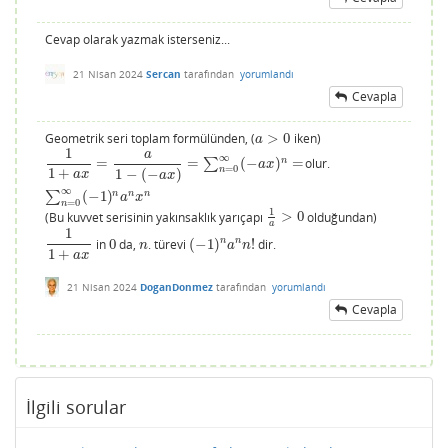
Cevap olarak yazmak isterseniz...
21 Nisan 2024
Sercan
tarafından
yorumlandı
Cevapla
Geometrik seri toplam formülünden, (
>
0
iken)
a
>
0
a
1
a
∞
n
=
=
∑
(
−
)
=
olur.
1
1
+
a
x
=
a
1
−
(
−
a
x
)
=
∑
n
=
0
∞
(
−
a
x
)
n
=
∑
n
=
0
∞
(
−
1
)
n
a
n
x
n
a
x
=
0
n
1
+
1
−
(
−
)
a
x
a
x
∞
n
n
n
∑
(
−
1
)
a
x
=
0
n
1
(Bu kuvvet serisinin yakınsaklık yarıçapı
>
0
olduğundan)
1
a
>
0
a
1
n
n
in
0
da,
. türevi
(
−
1
)
!
dir.
1
1
+
a
x
0
n
(
−
1
)
n
a
n
n
!
n
a
n
1
+
a
x
21 Nisan 2024
DoganDonmez
tarafından
yorumlandı
Cevapla
İlgili sorular