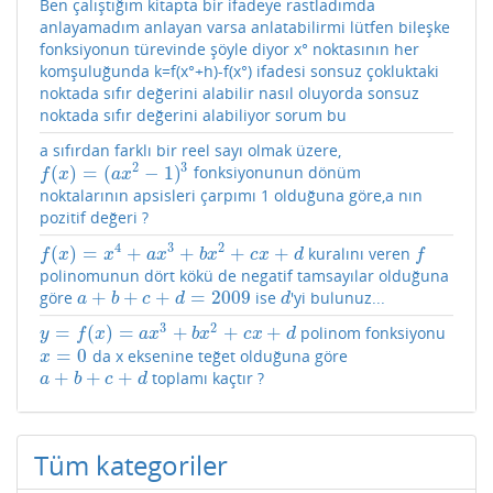
Ben çalıştığım kitapta bir ifadeye rastladımda
anlayamadım anlayan varsa anlatabilirmi lütfen bileşke
fonksiyonun türevinde şöyle diyor x° noktasının her
komşuluğunda k=f(x°+h)-f(x°) ifadesi sonsuz çokluktaki
noktada sıfır değerini alabilir nasıl oluyorda sonsuz
noktada sıfır değerini alabiliyor sorum bu
a sıfırdan farklı bir reel sayı olmak üzere,
2
3
(
)
=
(
−
1
)
fonksiyonunun dönüm
f
(
x
)
=
(
a
x
2
−
1
)
3
f
x
a
x
noktalarının apsisleri çarpımı 1 olduğuna göre,a nın
pozitif değeri ?
4
3
2
(
)
=
+
+
+
+
kuralını veren
f
(
x
)
=
x
4
+
a
x
3
+
b
x
2
+
c
x
+
d
f
f
x
x
a
x
b
x
c
x
d
f
polinomunun dört kökü de negatif tamsayılar olduğuna
+
+
+
=
2009
göre
ise
'yi bulunuz...
a
+
b
+
c
+
d
=
2009
d
a
b
c
d
d
3
2
=
(
)
=
+
+
+
polinom fonksiyonu
y
=
f
(
x
)
=
a
x
3
+
b
x
2
+
c
x
+
d
y
f
x
a
x
b
x
c
x
d
=
0
da x eksenine teğet olduğuna göre
x
=
0
x
+
+
+
toplamı kaçtır ?
a
+
b
+
c
+
d
a
b
c
d
Tüm kategoriler