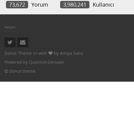
73,672
Yorum
3,980,241
Kullanıcı
İletişim
Donut Theme
with
by
Amiya Sahu
Powered by
Question2Answer
Donut theme