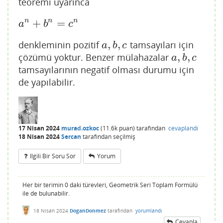
teoremi uyarınca
n
n
n
+
=
a
n
+
b
n
=
c
n
a
b
c
,
,
denkleminin pozitif
tamsayıları için
a
,
b
,
c
a
b
c
,
,
çözümü yoktur. Benzer mülahazalar
a
,
b
,
c
a
b
c
tamsayılarının negatif olması durumu için
de yapılabilir.
17 Nisan 2024
murad.ozkoc
(
11.6k
puan)
tarafından
cevaplandı
18 Nisan 2024
Sercan
tarafından
seçilmiş
Ilgili Bir Soru Sor
Yorum
Her bir terimin 0 daki türevleri, Geometrik Seri Toplam Formülü
ile de bulunabilir.
18 Nisan 2024
DoganDonmez
tarafından
yorumlandı
Cevapla