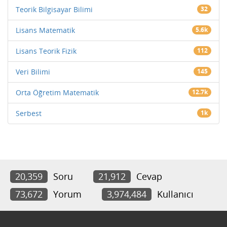
Teorik Bilgisayar Bilimi
32
Lisans Matematik
5.6k
Lisans Teorik Fizik
112
Veri Bilimi
145
Orta Öğretim Matematik
12.7k
Serbest
1k
20,359
Soru
21,912
Cevap
73,672
Yorum
3,974,484
Kullanıcı