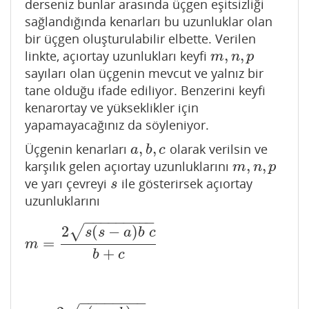
derseniz bunlar arasında üçgen eşitsizliği
sağlandığında kenarları bu uzunluklar olan
bir üçgen oluşturulabilir elbette. Verilen
,
,
linkte, açıortay uzunlukları keyfi
m
,
n
,
p
m
n
p
sayıları olan üçgenin mevcut ve yalnız bir
tane olduğu ifade ediliyor. Benzerini keyfi
kenarortay ve yükseklikler için
yapamayacağınız da söyleniyor.
,
,
Üçgenin kenarları
olarak verilsin ve
a
,
b
,
c
a
b
c
,
,
karşılık gelen açıortay uzunluklarını
m
,
n
,
p
m
n
p
ve yarı çevreyi
ile gösterirsek açıortay
s
s
uzunluklarını
−
−
−
−
−
−
−
−
−
2
(
−
)
√
s
s
a
b
c
=
m
=
2
s
(
s
−
a
)
b
c
b
+
c
m
+
b
c
−
−
−
−
−
−
−
−