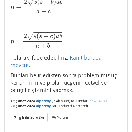
2
(
−
)
√
s
s
b
a
c
=
n
=
2
s
(
s
−
b
)
a
c
a
+
c
n
+
a
c
−
−
−
−
−
−
−
−
2
(
−
)
√
s
s
c
a
b
=
p
=
2
s
(
s
−
c
)
a
b
a
+
b
p
+
a
b
olarak ifade edebiliriz.
Kanıt burada
mevcut.
Bunları belirledikten sonra problemimiz üç
kenarı m, n ve p olan üçgenin cetvel ve
pergelle çizimini yapmak.
19 Şubat 2024
alpercay
(
3.4k
puan)
tarafından
cevaplandı
20 Şubat 2024
alpercay
tarafından
düzenlendi
Ilgili Bir Soru Sor
Yorum