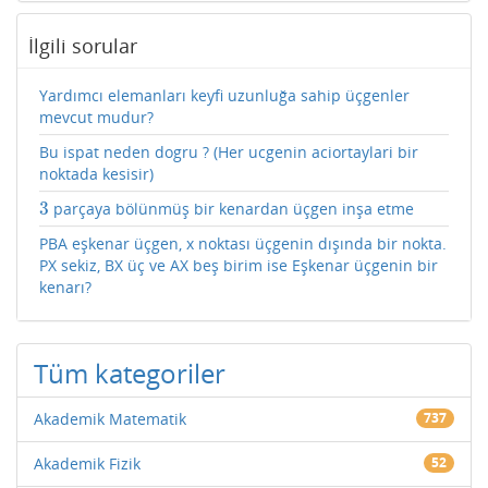
İlgili sorular
Yardımcı elemanları keyfi uzunluğa sahip üçgenler
mevcut mudur?
Bu ispat neden dogru ? (Her ucgenin aciortaylari bir
noktada kesisir)
3
parçaya bölünmüş bir kenardan üçgen inşa etme
3
PBA eşkenar üçgen, x noktası üçgenin dışında bir nokta.
PX sekiz, BX üç ve AX beş birim ise Eşkenar üçgenin bir
kenarı?
Tüm kategoriler
Akademik Matematik
737
Akademik Fizik
52