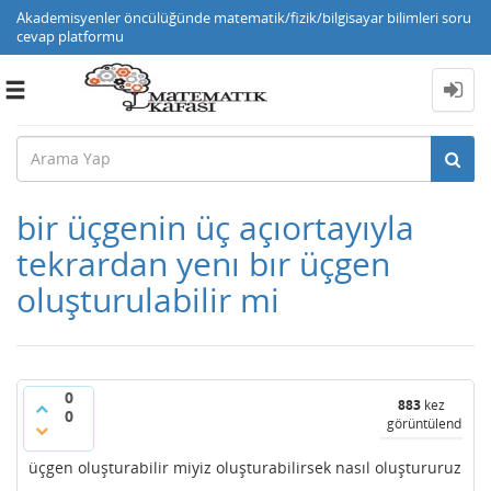
Akademisyenler öncülüğünde matematik/fizik/bilgisayar bilimleri soru
cevap platformu
Toggle
navigation
bir üçgenin üç açıortayıyla
tekrardan yenı bır üçgen
oluşturulabilir mi
0
883
kez
0
görüntülendi
üçgen oluşturabilir miyiz oluşturabilirsek nasıl oluştururuz