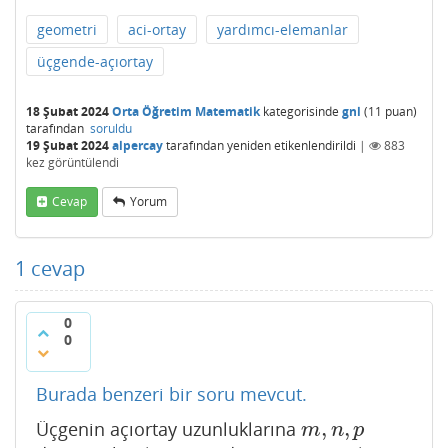
geometri
aci-ortay
yardımcı-elemanlar
üçgende-açıortay
18 Şubat 2024
Orta Öğretim Matematik
kategorisinde
gnl
(
11
puan)
tarafından
soruldu
19 Şubat 2024
alpercay
tarafından
yeniden etikenlendirildi
|
883
kez görüntülendi
Cevap
Yorum
1
cevap
0
0
Burada benzeri bir soru mevcut.
,
,
Üçgenin açıortay uzunluklarına
m
,
n
,
p
m
n
p