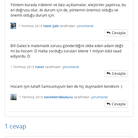
Yöntem burada irdelenir ve bâzı açıklamalar, eleştiriler yapılırsa, bu
en doğrusu olur; iki durum için de, yöntemin önemsiz olduğu ve
önemli olduğu durum için.
1 Temmuz 2015
Yasin Şale
tarafından
yorumlandı
Cevapla
Bill Gates'e matematik sorusu gönderdiğini iddia eden adam değil
mi bu hocam :D Hatta sorduğu soruları bilene 1 milyon ödül vaad
ediyordu :D
1 Temmuz 2015
Taner
tarafından
yorumlandı
Cevapla
Hocam işin tuhafı Samsunluyum ben de hiç duymadım kendisini :)
1 Temmuz 2015
sonelektrikbukucu
tarafından
yorumlandı
Cevapla
1
cevap