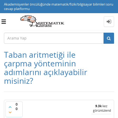
Akademisyenler öncülüğünde matematik/fizik/bilgisayar bilimleri soru
cevap platformu
Toggle
navigation
Taban aritmetiği ile
çarpma yönteminin
adımlarını açıklayabilir
misiniz?
0
9.3k
kez
0
görüntülendi