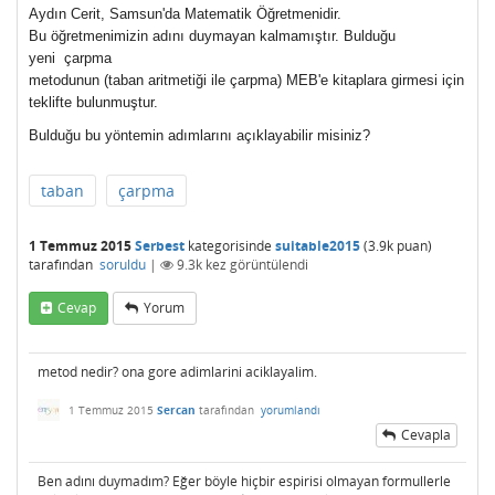
Aydın Cerit, Samsun'da Matematik Öğretmenidir.
Bu öğretmenimizin adını duymayan kalmamıştır. Bulduğu
yeni
çarpma
metodunun (taban aritmetiği ile
çarpma
) MEB'e kitaplara girmesi için
teklifte bulunmuştur.
Bulduğu bu yöntemin adımlarını açıklayabilir misiniz?
taban
çarpma
1 Temmuz 2015
Serbest
kategorisinde
suitable2015
(
3.9k
puan)
tarafından
soruldu
|
9.3k
kez görüntülendi
Cevap
Yorum
metod nedir? ona gore adimlarini aciklayalim.
1 Temmuz 2015
Sercan
tarafından
yorumlandı
Cevapla
Ben adını duymadım? Eğer böyle hiçbir espirisi olmayan formullerle