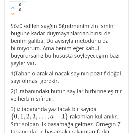
0
0
Sözü edilen sayğın öğretmenimizin ismini
bugüne kadar duymayanlardan birisi de
benim galiba. Dolayısıyla metodunu da
bilmiyorum. Ama benim eğer kabul
buyurursanız bu hususta söyleyeceğim bazı
şeyler var.
1)Taban olarak alınacak sayının pozitif doğal
sayı olması gerekir.
1
2)
tabanındaki bütün sayılar birbirine eşittir
1
ve herbiri sıfırdır.
3)
tabanında yazılacak bir sayıda
a
a
{
0
,
1
,
2
,
3
,
.
.
.
,
−
1
}
rakamları kullanılır.
{
0
,
1
,
2
,
3
,
.
.
.
,
a
−
1
}
a
7
Sıfır soldan ilk basamağa gelmez. Örnegin
7
tabanında üç basamaklı,rakamları farklı