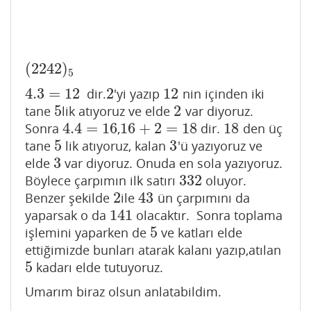
(
2242
)
(
2242
)
5
5
4.3
=
12
2
12
dir.
'yi yazıp
nin içinden iki
4.3
=
12
2
12
5
2
tane
lik atıyoruz ve elde
var diyoruz.
5
2
4.4
=
16
16
+
2
=
18
18
Sonra
,
dir.
den üç
4.4
=
16
16
+
2
=
18
18
5
3
tane
lik atıyoruz, kalan
'ü yazıyoruz ve
5
3
3
elde
var diyoruz. Onuda en sola yazıyoruz.
3
332
Böylece çarpımın ilk satırı
oluyor.
332
2
43
Benzer şekilde
ile
ün çarpımını da
2
43
141
yaparsak o da
olacaktır. Sonra toplama
141
5
işlemini yaparken de
ve katları elde
5
ettiğimizde bunları atarak kalanı yazıp,atılan
5
kadarı elde tutuyoruz.
5
Umarım biraz olsun anlatabildim.