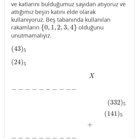
ve katlarını bulduğumuz sayıdan atıyoruz ve
attığımız beşin katını elde olarak
kullanıyoruz. Beş tabanında kullanılan
{
0
,
1
,
2
,
3
,
4
}
rakamların
olduğunu
{
0
,
1
,
2
,
3
,
4
}
unutmamalıyız.
(
43
)
(
43
)
5
5
(
24
)
(
24
)
5
5
X
X
−
−
−
−
−
−
−
−
−
−
−
−
−
−
−
−
−
−
−
−
(
332
)
(
332
)
5
5
(
141
)
(
141
)
5
5
+
+
−
−
−
−
−
−
−
−
−
−
−
−
−
−
−
−
−
−
−
−