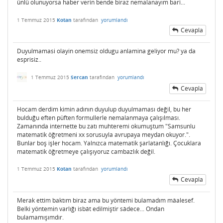
ünlü olunuyorsa haber verin bende biraz nemalanayım bari...
1 Temmuz 2015
Kotan
tarafından
yorumlandı
Cevapla
Duyulmamasi olayin onemsiz oldugu anlamina geliyor mu? ya da
esprisiz..
1 Temmuz 2015
Sercan
tarafından
yorumlandı
Cevapla
Hocam derdim kimin adının duyulup duyulmaması değil, bu her
bulduğu eften püften formullerle nemalanmaya çalışılması.
Zamanında internette bu zatı muhteremi okumuştum "Samsunlu
matematik öğretmeni xx sorusuyla avrupaya meydan okuyor.".
Bunlar boş işler hocam. Yalnızca matematik şarlatanlığı. Çocuklara
matematik öğretmeye çalışıyoruz cambazlık değil.
1 Temmuz 2015
Kotan
tarafından
yorumlandı
Cevapla
Merak ettim baktım biraz ama bu yöntemi bulamadım mâalesef.
Belki yöntemin varlığı isbât edilmiştir sâdece... Ondan
bulamamışımdır.