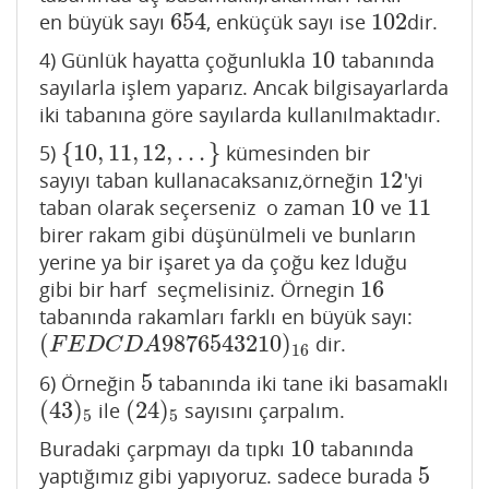
654
102
en büyük sayı
, enküçük sayı ise
dir.
654
102
10
4) Günlük hayatta çoğunlukla
tabanında
10
sayılarla işlem yaparız. Ancak bilgisayarlarda
iki tabanına göre sayılarda kullanılmaktadır.
{
10
,
11
,
12
,
.
.
.
}
5)
kümesinden bir
{
10
,
11
,
12
,
.
.
.
}
12
sayıyı taban kullanacaksanız,örneğin
'yi
12
10
11
taban olarak seçerseniz o zaman
ve
10
11
birer rakam gibi düşünülmeli ve bunların
yerine ya bir işaret ya da çoğu kez lduğu
16
gibi bir harf seçmelisiniz. Örnegin
16
tabanında rakamları farklı en büyük sayı:
(
9876543210
)
dir.
(
F
E
D
C
D
A
9876543210
)
16
F
E
D
C
D
A
16
5
6) Örneğin
tabanında iki tane iki basamaklı
5
(
43
)
(
24
)
ile
sayısını çarpalım.
(
43
)
5
(
24
)
5
5
5
10
Buradaki çarpmayı da tıpkı
tabanında
10
5
yaptığımız gibi yapıyoruz. sadece burada
5