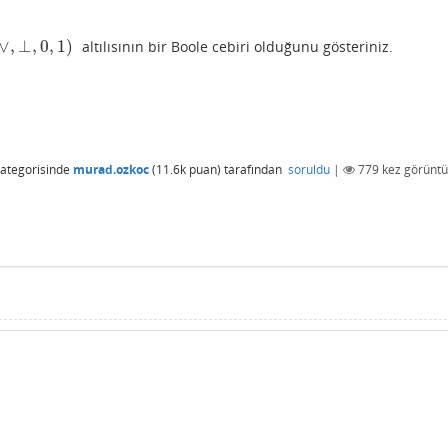
∨
,
⊥
,
0
,
1
)
altılısının bir Boole cebiri olduğunu gösteriniz.
0
,
1
)
ategorisinde
murad.ozkoc
(
11.6k
puan)
tarafından
soruldu
|
779
kez görüntü