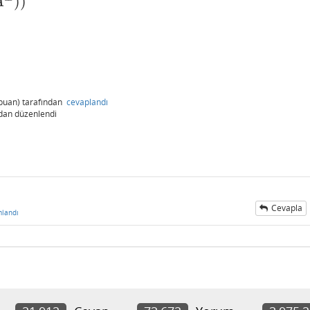
)
)
A
puan)
tarafından
cevaplandı
dan
düzenlendi
Cevapla
landı