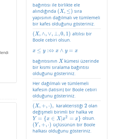
bağıntısı ile birlikte ele
(
,
≤
)
alındığında
sıra
(
X
,
≤
)
X
yapısının dağılmalı ve tümlemeli
bir kafes olduğunu gösteriniz.
(
,
∧
,
∨
,
⊥
,
0
,
1
)
altılısı bir
(
X
,
∧
,
∨
,
⊥
,
0
,
1
)
X
Boole cebiri olsun.
≤
:
⇔
∧
=
x
≤
y
:⇔
x
∧
y
=
x
x
y
x
y
x
lendi
bağıntısının
kümesi üzerinde
X
X
bir kısmi sıralama bağıntısı
olduğunu gösteriniz.
Her dağılmalı ve tümlemeli
kafesin (latisin) bir Boole cebiri
olduğunu gösteriniz.
(
,
+
,
⋅
)
,
2
karakteristiği
olan
(
X
,
+
,
⋅
)
,
2
X
değişmeli birimli bir halka ve
2
=
{
∈
|
=
}
olsun.
Y
=
{
x
∈
X
|
x
2
=
x
}
Y
x
X
x
x
(
,
+
,
⋅
)
üçlüsünün bir Boole
(
Y
,
+
,
⋅
)
Y
halkası olduğunu gösteriniz.