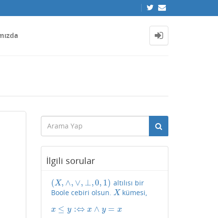
mızda
İlgili sorular
(
,
∧
,
∨
,
⊥
,
0
,
1
)
altılısı bir
(
X
,
∧
,
∨
,
⊥
,
0
,
1
)
X
Boole cebiri olsun.
kümesi,
X
X
≤
:
⇔
∧
=
x
≤
y
:⇔
x
∧
y
=
x
x
y
x
y
x