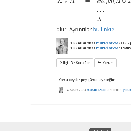
∨
=
(
(
∪
A
A
i
n
t
c
l
A
A
∨
A
⊥
=
i
n
t
(
c
l
(
A
∪
A
⊥
)
)
=
…
=
X
=
…
=
X
olur. Ayrıntılar
bu linkte.
13 Kasım 2023
murad.ozkoc
(
11.6k
18 Kasım 2023
murad.ozkoc
tarafın
Ilgili Bir Soru Sor
Yorum
Yanıtı peyder pey güncelleyeceğim.
14 Kasım 2023
murad.ozkoc
tarafından
yorum