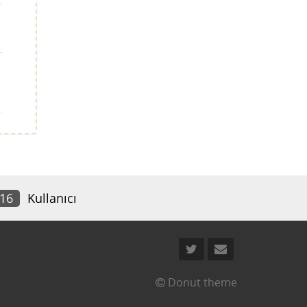
516
Kullanıcı
Donut theme