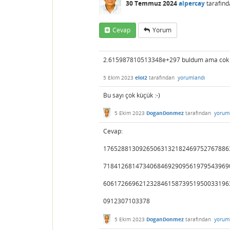
30 Temmuz 2024
alpercay
tarafınd
Cevap
Yorum
2.615987810513348e+297 buldum ama cok d
5 Ekim 2023
eloi2
tarafından
yorumlandı
Bu sayı çok küçük :-)
5 Ekim 2023
DoganDonmez
tarafından
yorum
Cevap:
17652881309265063132182469752767886
71841268147340684692909561979543969
60617266962123284615873951950033196
0912307103378
5 Ekim 2023
DoganDonmez
tarafından
yorum