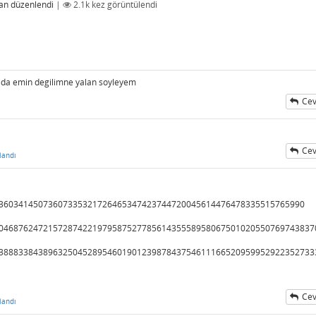
an
düzenlendi
|
2.1k
kez görüntülendi
a emin degilimne yalan soyleyem
Cev
Cev
landı
36034145073607335321726465347423744720045614476478335515765990
0468762472157287422197958752778561435558958067501020550769743837
3888338438963250452895460190123987843754611166520959952922352733
Cev
landı