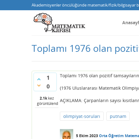
Akademisyenler öncülüğünde matematik/fizik/bilgisayar bi
Anasay
Toplamı 1976 olan pozit
Toplamı 1976 olan pozitif tamsayılar
1
0
(1976 Uluslararası Matematik Olimpiy
2.1k
kez
AÇIKLAMA: Çarpanların sayısı kısıtlan
görüntülendi
olimpiyat-soruları
putnam
5 Ekim 2023
Orta Öğretim Matema