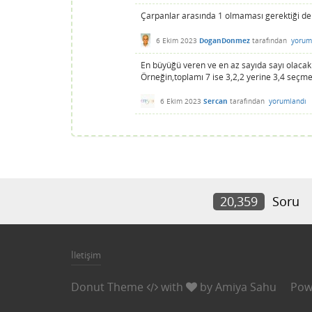
Çarpanlar arasında 1 olmaması gerektiği de 
6 Ekim 2023
DoganDonmez
tarafından
yorum
En büyüğü veren ve en az sayıda sayı olacak 
Örneğin,toplamı 7 ise 3,2,2 yerine 3,4 seçme
6 Ekim 2023
Sercan
tarafından
yorumlandı
20,359
Soru
İletişim
Donut Theme
with
by
Amiya Sahu
Pow