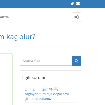
mızda
m kaç olur?
İlgili sorular
3
1
1
+
=
eşitliğini
1
a
+
1
b
=
3
2018
2018
a
b
,
sağlayan tüm
doğal sayı
a
,
b
a
b
çiftlerini bulunuz.