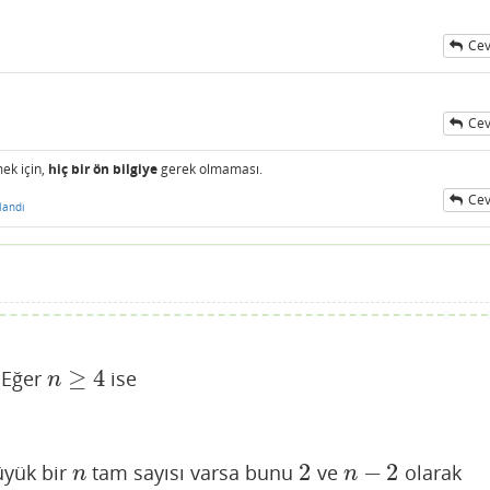
Cev
Cev
ek için,
hiç bir ön bilgiye
gerek olmaması.
Cev
landı
≥
4
 Eğer
ise
n
≥
4
n
2
−
2
üyük bir
tam sayısı varsa bunu
ve
olarak
n
2
n
−
2
n
n