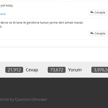
çok kolay.
Cevapla
landı
derse ve iki tane iki gerekirse bunun yerine dört almak manalı.
k.
Cevapla
21,912
Cevap
73,672
Yorum
3,976,
ered by
Question2Answer