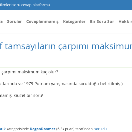
limleri soru cevap platformu
fa
Sorular
Cevaplanmamış
Kategoriler
Bir Soru Sor
Hakkı
if tamsayıların çarpımı maksimu
ın çarpımı maksimum kaç olur?
atlarında ve 1979 Putnam yarışmasında sorulduğu belirtilmiş.)
mamış. Güzel bir soru!
tik
kategorisinde
DoganDonmez
(
6.3k
puan)
tarafından
soruldu