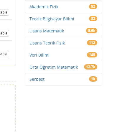
Akademik Fizik
52
apla
Teorik Bilgisayar Bilimi
32
Lisans Matematik
5.6k
apla
Lisans Teorik Fizik
112
apla
Veri Bilimi
145
Orta Öğretim Matematik
12.7k
Serbest
1k