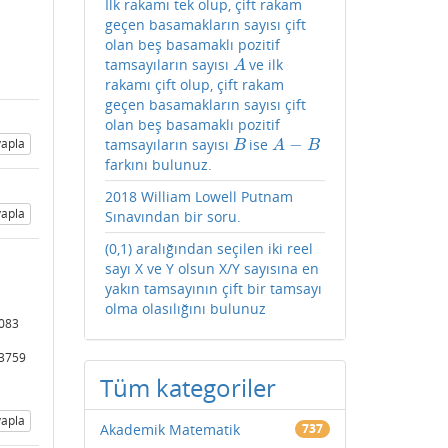
İlk rakamı tek olup, çift rakam
geçen basamakların sayısı çift
olan beş basamaklı pozitif
tamsayıların sayısı
ve ilk
A
A
rakamı çift olup, çift rakam
geçen basamakların sayısı çift
olan beş basamaklı pozitif
−
tamsayıların sayısı
ise
apla
B
A
−
B
B
A
B
farkını bulunuz.
2018 William Lowell Putnam
apla
Sınavından bir soru.
(0,1) aralığından seçilen iki reel
sayı X ve Y olsun X/Y sayısına en
yakın tamsayının çift bir tamsayı
olma olasılığını bulunuz
083
3759
Tüm kategoriler
apla
Akademik Matematik
737