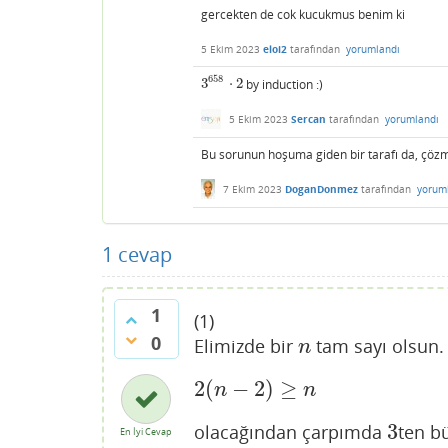
gercekten de cok kucukmus benim ki
5 Ekim 2023
eloi2
tarafından
yorumlandı
658
3
⋅
2
by induction :)
3
658
⋅
2
5 Ekim 2023
Sercan
tarafından
yorumlandı
Bu sorunun hoşuma giden bir tarafı da, çözm
7 Ekim 2023
DoganDonmez
tarafından
yorum
1
cevap
1
(1)
0
Elimizde bir
tam sayı olsun.
n
n
2
(
−
2
)
≥
2
(
n
−
2
)
≥
n
n
n
3
olacağından çarpımda
ten b
3
En İyi Cevap