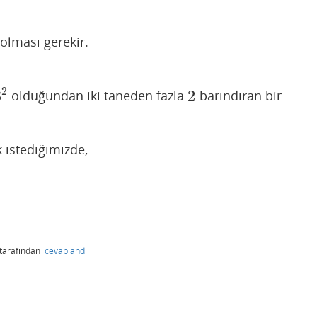
olması gerekir.
2
3
2
olduğundan iki taneden fazla
barındıran bir
2
 istediğimizde,
tarafından
cevaplandı