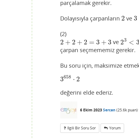
parçalamak gerekir.
2
3
Dolayısıyla çarpanların
ve
2
3
(2)
3
2
+
2
+
2
=
3
+
3
2
<
ve
2
+
2
+
2
=
3
+
3
2
3
<
3
2
çarpan seçmememiz gerekir.
Bu soru için, maksimize etmek
658
3
⋅
2
3
658
⋅
2
değerini elde ederiz.
6 Ekim 2023
Sercan
(
25.6k
puan)
Ilgili Bir Soru Sor
Yorum