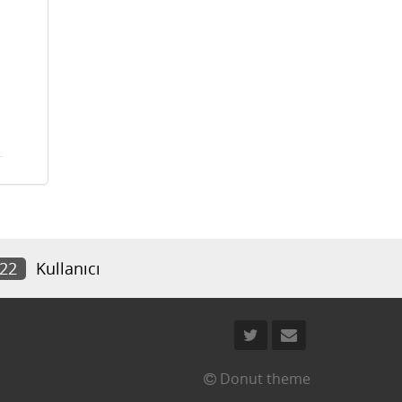
622
Kullanıcı
Donut theme