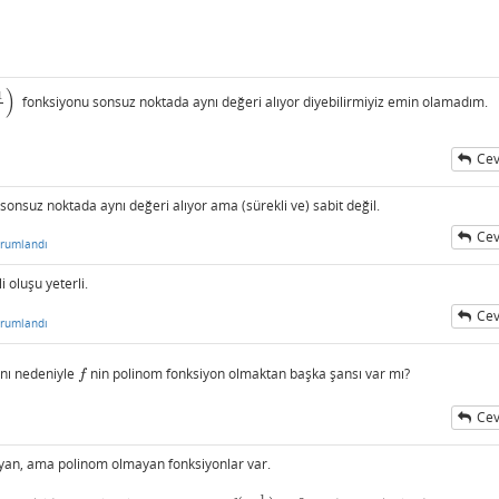
)
1
fonksiyonu sonsuz noktada aynı değeri alıyor diyebilirmiyiz emin olamadım.
Cev
sonsuz noktada aynı değeri alıyor ama (sürekli ve) sabit değil.
Cev
rumlandı
 oluşu yeterli.
Cev
rumlandı
nı nedeniyle
nin polinom fonksiyon olmaktan başka şansı var mı?
f
f
Cev
yan, ama polinom olmayan fonksiyonlar var.
1