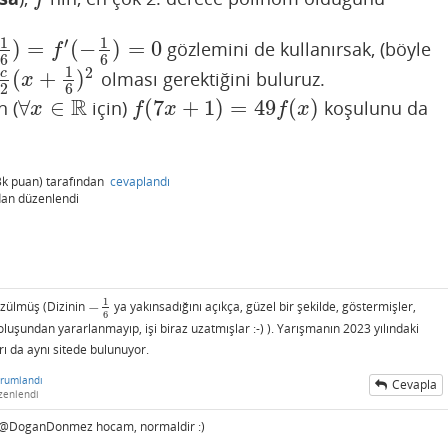
1
1
′
)
=
(
−
)
=
0
gözlemini de kullanırsak, (böyle
)
=
f
′
(
−
1
6
)
=
0
f
6
6
1
2
(
+
)
c
olması gerektiğini buluruz.
+
1
6
)
2
x
2
6
R
∀
∈
(
7
+
1
)
=
49
(
)
n (
için)
koşulunu da
∀
x
∈
R
f
(
7
x
+
1
)
=
49
f
(
x
)
x
f
x
f
x
3k
puan)
tarafından
cevaplandı
dan
düzenlendi
1
çözülmüş (Dizinin
−
ya yakınsadığını açıkça, güzel bir şekilde, göstermişler,
−
1
6
6
luşundan yararlanmayıp, işi biraz uzatmışlar :-) ). Yarışmanın 2023 yılındaki
arı da aynı sitede bulunuyor.
rumlandı
Cevapla
zenlendi
dır @DoganDonmez hocam, normaldir :)