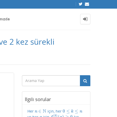
mızda
ve 2 kez sürekli
İlgili sorular
N
∈
0
≤
≤
Her
için, her
n
∈
N
0
≤
k
≤
n
n
k
n
(
)
(
)
≥
0
k
ve her
için
(ve