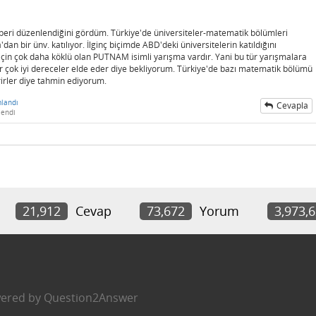
 beri düzenlendiğini gördüm. Türkiye'de üniversiteler-matematik bölümleri
n bir ünv. katılıyor. İlginç biçimde ABD'deki üniversitelerin katıldığını
çin çok daha köklü olan PUTNAM isimli yarışma vardır. Yani bu tür yarışmalara
lar çok iyi dereceler elde eder diye bekliyorum. Türkiye'de bazı matematik bölümü
rirler diye tahmin ediyorum.
landı
Cevapla
lendi
21,912
Cevap
73,672
Yorum
3,973,
ered by
Question2Answer