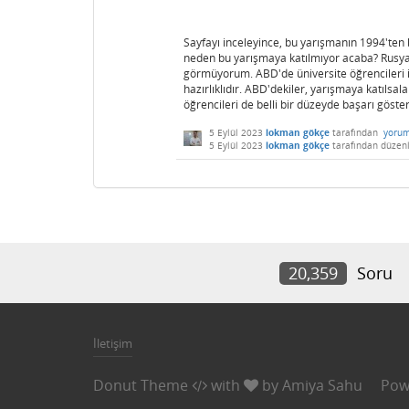
Sayfayı inceleyince, bu yarışmanın 1994'ten
neden bu yarışmaya katılmıyor acaba? Rusya'da
görmüyorum. ABD'de üniversite öğrencileri i
hazırlıklıdır. ABD'dekiler, yarışmaya katılsa
öğrencileri de belli bir düzeyde başarı göste
5 Eylül 2023
lokman gökçe
tarafından
yorum
5 Eylül 2023
lokman gökçe
tarafından
düzen
20,359
Soru
İletişim
Donut Theme
with
by
Amiya Sahu
Pow