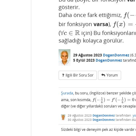
gösterir.
(
−
Daha önce fark ettiğimiz,
f
(
−
1
6
f
(
)
=
bir fonksiyon
varsa
),
f
(
x
)
=
c
2
(
x
f
x
R
∀
∈
(
için) Bu fonksiyonları
∀
c
∈
R
c
sağladığı kolayca görülür.
29 Ağustos 2023
DoganDonmez
(
6.
5 Eylül 2023
DoganDonmez
tarafın
Ilgili Bir Soru Sor
Yorum
Şurada
, bu soru, (İngilizce) benzer şekilde 
1
1
′
ama, son kısımda,
(
−
)
=
(
−
)
=
0
o
f
(
−
1
6
)
=
f
′
(
−
1
6
)
=
0
f
f
6
6
diğer (ve diğer yıllardaki) soruları ve cevapl
29 Ağustos 2023
DoganDonmez
tarafından
yo
30 Ağustos 2023
DoganDonmez
tarafından
dü
Sizdeki bilgi ve deneyim pek az kişide var