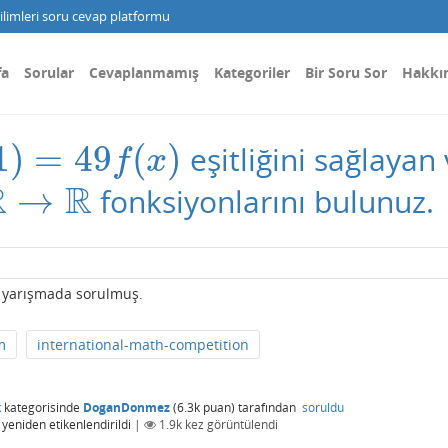
limleri soru cevap platformu
fa
Sorular
Cevaplanmamış
Kategoriler
Bir Soru Sor
Hakkı
1
)
=
49
(
)
eşitliğini sağlayan 
49
f
(
x
)
f
x
R
R
→
fonksiyonlarını bulunuz.
R
sı yarışmada sorulmuş.
m
international-math-competition
k
kategorisinde
DoganDonmez
(
6.3k
puan)
tarafından
soruldu
yeniden etikenlendirildi
|
1.9k
kez görüntülendi