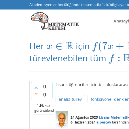
Akademisyenler öncülüğünde matematik/fizik/bilgisayar bi
Anasay
R
∈
(
7
+
Her
için
x
∈
R
f
(
7
x
+
1
)
=
x
f
x
:
türevlenebilen tüm
f
:
R
→
f
Lisans öğrencileri için bir uluslarara
0
0
analiz-türev
fonksiyonel-denkle
1.9k
kez
görüntülendi
24 Ağustos 2023
Lisans Matemati
6 Haziran 2024
alpercay
tarafından