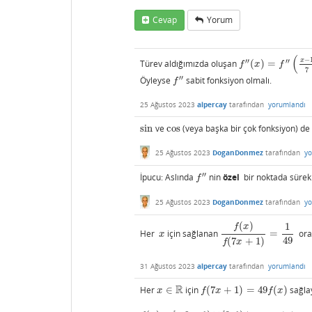
Cevap
Yorum
(
−
x
′′
′′
Türev aldığımızda oluşan
(
)
=
f
″
(
x
)
=
f
″
(
x
−
1
7
)
f
x
f
7
′′
Öyleyse
sabit fonksiyon olmalı.
f
″
f
25 Ağustos 2023
alpercay
tarafından
yorumlandı
sin
ve
cos
(veya başka bir çok fonksiyon) de 
sin
cos
25 Ağustos 2023
DoganDonmez
tarafından
yo
′′
İpucu: Aslında
nin
özel
bir noktada sürekli
f
″
f
25 Ağustos 2023
DoganDonmez
tarafından
yo
(
)
1
f
x
Her
için sağlanan
=
ora
x
f
(
x
)
f
(
7
x
+
1
)
=
1
49
x
49
(
7
+
1
)
f
x
31 Ağustos 2023
alpercay
tarafından
yorumlandı
R
Her
∈
için
(
7
+
1
)
=
49
(
)
sağla
x
∈
R
f
(
7
x
+
1
)
=
49
f
(
x
)
x
f
x
f
x