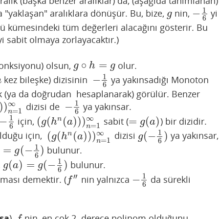
ralık (başka benzer aralıklar) da, (aşağıda tanımlanan)
1
−
 "yaklaşan" aralıklara dönüşür. Bu, bize,
nin,
yi
g
−
1
6
g
6
ntü kümesindeki tüm değerleri alacağını gösterir. Bu
i sabit olmaya zorlayacaktır.)
∘
=
fonksiyonu) olsun,
olur.
g
∘
h
=
g
g
h
g
1
−
kez bileşke) dizisinin
ya yakınsadığı Monoton
n
−
1
6
n
6
k (ya da doğrudan hesaplanarak) görülür. Benzer
1
∞
)
)
−
dizisi de
ya yakınsar.
n
=
1
∞
−
1
6
=
1
6
n
1
∞
−
(
(
(
)
)
)
=
(
)
n
için,
sabit (
) bir dizidir.
6
(
g
(
h
n
(
a
)
)
)
n
=
1
∞
=
g
(
a
)
g
h
a
g
a
=
1
6
n
1
∞
(
(
(
)
)
)
(
−
)
n
olduğu için,
dizisi
ya yakınsar,
(
g
(
h
n
(
a
)
)
)
n
=
1
∞
g
(
−
1
6
)
g
h
a
g
=
1
6
n
1
)
=
(
−
)
bulunur.
g
(
−
1
6
)
g
6
1
(
)
=
(
−
)
,
bulunur.
g
(
a
)
=
g
(
−
1
6
)
g
a
g
6
1
′′
−
lması demektir. (
nin yalnızca
da sürekli
f
″
−
1
6
f
6
sa
),
nin, en çok 2. derece polinom olduğunu
f
f