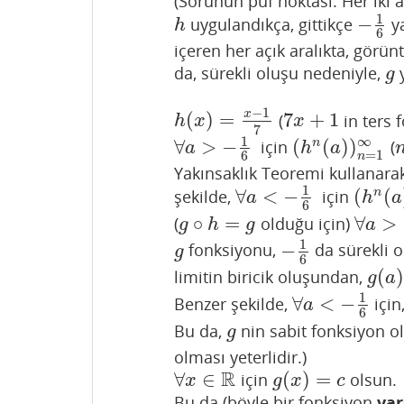
(Sorunun püf noktası: Her iki a
1
−
uygulandıkça, gittikçe
ya
h
−
1
6
h
6
içeren her açık aralıkta, görü
da, sürekli oluşu nedeniyle,
y
g
g
−
1
x
(
)
=
7
+
1
(
in ters 
h
(
x
)
=
x
−
1
7
7
x
+
1
h
x
x
7
1
∞
∀
>
−
(
(
)
)
n
için
(
∀
a
>
−
1
6
(
h
n
(
a
)
)
n
=
1
∞
a
h
a
=
1
6
n
Yakınsaklık Teoremi kullanara
1
∀
<
−
(
(
n
şekilde,
için
∀
a
<
−
1
6
(
h
n
(
a
)
)
a
h
a
6
∘
=
∀
>
(
olduğu için)
g
∘
h
=
g
∀
a
>
−
1
g
h
g
a
1
−
fonksiyonu,
da sürekli 
g
−
1
6
g
6
(
limitin biricik oluşundan,
g
(
a
)
=
g
a
1
∀
<
−
Benzer şekilde,
için
∀
a
<
−
1
6
a
6
Bu da,
nin sabit fonksiyon o
g
g
olması yeterlidir.)
R
∀
∈
(
)
=
için
olsun.
∀
x
∈
R
g
(
x
)
=
c
x
g
x
c
Bu da (böyle bir fonksiyon
var