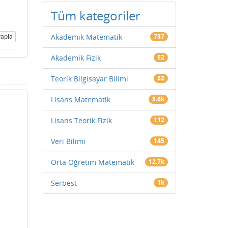
Tüm kategoriler
apla
Akademik Matematik
737
Akademik Fizik
52
Teorik Bilgisayar Bilimi
32
Lisans Matematik
5.6k
Lisans Teorik Fizik
112
Veri Bilimi
145
Orta Öğretim Matematik
12.7k
Serbest
1k