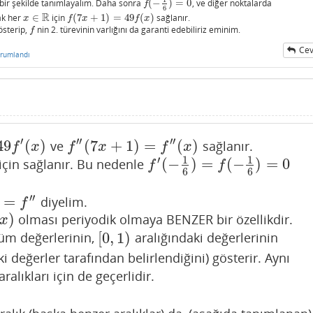
bir şekilde tanımlayalım. Daha sonra
(
−
)
=
0
, ve diğer noktalarda
f
(
−
1
6
)
=
0
f
6
R
ak her
∈
için
(
7
+
1
)
=
49
(
)
sağlanır.
x
∈
R
f
(
7
x
+
1
)
=
49
f
(
x
)
x
f
x
f
x
österip,
nin 2. türevinin varlığını da garanti edebiliriz eminim.
f
f
Cev
rumlandı
′
′′
′′
49
(
)
(
7
+
1
)
=
(
)
ve
sağlanır.
f
″
(
7
x
+
1
)
=
f
″
(
x
)
f
x
f
x
f
x
1
1
′
(
−
)
=
(
−
)
=
0
için sağlanır. Bu nedenle
f
′
(
−
1
6
)
=
f
(
−
1
6
)
=
0
f
f
6
6
′′
=
diyelim.
=
f
″
f
)
olması periyodik olmaya BENZER bir özellikdir.
x
[
0
,
1
)
üm değerlerinin,
aralığındaki değerlerinin
[
0
,
1
)
ki değerler tarafından belirlendiğini) gösterir. Aynı
aralıkları için de geçerlidir.