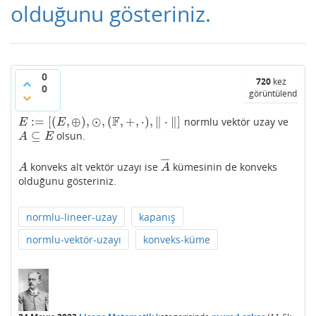
olduğunu gösteriniz.
0
720
kez
0
görüntülendi
F
:
=
[
(
,
⊕
)
,
⊙
,
(
,
+
,
⋅
)
,
∥
⋅
∥
]
normlu vektör uzay ve
E
:=
[
(
E
,
⊕
)
,
⊙
,
(
F
,
+
,
⋅
)
,
‖
⋅
‖
]
E
E
⊆
olsun.
A
⊆
E
A
E
¯
¯
¯
¯
konveks alt vektör uzayı ise
kümesinin de konveks
A
A
¯
A
A
olduğunu gösteriniz.
normlu-lineer-uzay
kapanış
normlu-vektör-uzayı
konveks-küme