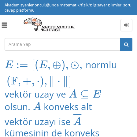
Akademisyenler öncülüğünde matematik/fizik/bilgisayar bilimleri soru
cevap platformu
Toggle
navigation
:
=
[
(
,
⊕
)
,
⊙
,
normlu
E
:=
[
(
E
,
⊕
)
,
⊙
,
(
F
,
+
,
⋅
)
,
‖
⋅
‖
]
E
E
F
(
,
+
,
⋅
)
,
∥
⋅
∥
]
⊆
vektör uzay ve
A
⊆
E
A
E
olsun.
konveks alt
A
A
¯
¯
¯
¯
vektör uzayı ise
A
¯
A
kümesinin de konveks