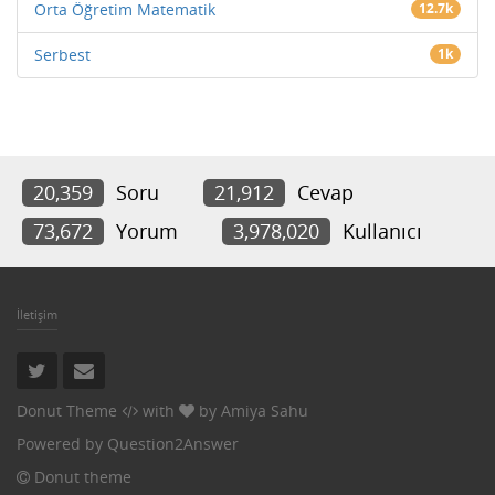
Orta Öğretim Matematik
12.7k
Serbest
1k
20,359
Soru
21,912
Cevap
73,672
Yorum
3,978,020
Kullanıcı
İletişim
Donut Theme
with
by
Amiya Sahu
Powered by
Question2Answer
Donut theme