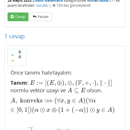
24 Mayıs 2023
Lisans Matematik
kategorisinde
murad.ozkoc
(
11.6k
puan)
tarafından
soruldu
|
720
kez görüntülendi
Cevap
Yorum
1
cevap
0
0
Önce tanımı hatırlayalım:
F
:
=
[
(
,
⊕
)
,
⊙
,
(
,
+
,
⋅
)
,
∥
⋅
∥
]
Tanım:
E
:=
[
(
E
,
⊕
)
,
⊙
,
(
F
,
+
,
⋅
)
,
‖
⋅
‖
]
E
E
⊆
normlu vektör uzayı ve
olsun.
A
⊆
E
A
E
,
konveks
:
⇔
(
∀
,
∈
)
(
∀
A
,
konveks
:⇔
(
∀
x
,
y
∈
A
)
(
∀
α
∈
[
0
,
1
]
)
(
α
⊙
x
⊕
(
1
+
(
−
α
)
)
⊙
y
A
x
y
A
α
∈
[
0
,
1
]
)
(
⊙
⊕
(
1
+
(
−
)
)
⊙
∈
)
α
x
α
y
A
¯
¯
¯
¯