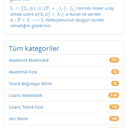
L
L
F
=
[
(
,
⊕
)
,
⊙
,
(
,
+
,
⋅
)
,
∥
⋅
∥
]
normlu lineer uzay
L
=
[
(
L
,
⊕
)
,
⊙
,
(
F
,
+
,
⋅
)
,
‖
⋅
‖
L
]
L
(
,
)
=
⊙
olmak üzere
kuralı ile verilen
ψ
(
λ
,
x
)
=
λ
⊙
x
ψ
λ
x
λ
x
F
L
L
:
×
⟶
fonksiyonunun düzgün sürekli
ψ
:
F
×
L
⟶
L
ψ
olmadığını gösteriniz.
Tüm kategoriler
Akademik Matematik
737
Akademik Fizik
52
Teorik Bilgisayar Bilimi
32
Lisans Matematik
5.6k
Lisans Teorik Fizik
112
Veri Bilimi
145