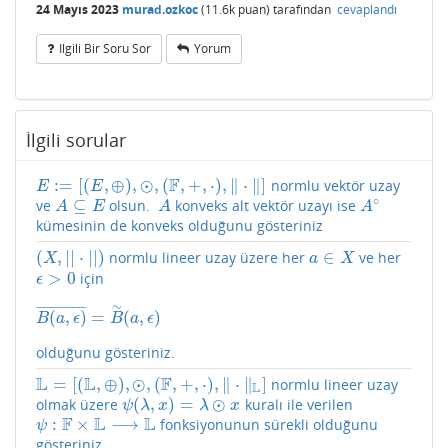
24 Mayıs 2023
murad.ozkoc
(
11.6k
puan)
tarafından
cevaplandı
Ilgili Bir Soru Sor
Yorum
İlgili sorular
F
:
=
[
(
,
⊕
)
,
⊙
,
(
,
+
,
⋅
)
,
∥
⋅
∥
]
normlu vektör uzay
E
:=
[
(
E
,
⊕
)
,
⊙
,
(
F
,
+
,
⋅
)
,
‖
⋅
‖
]
E
E
∘
⊆
ve
olsun.
konveks alt vektör uzayı ise
A
⊆
E
A
A
∘
A
E
A
A
kümesinin de konveks olduğunu gösteriniz
(
,
|
|
⋅
|
|
)
∈
normlu lineer uzay üzere her
ve her
(
X
,
|
|
⋅
|
|
)
a
∈
X
X
a
X
>
0
için
ϵ
>
0
ϵ
∼
¯
¯
¯
¯
¯
¯
¯
¯
¯
¯
¯
¯
¯
¯
(
,
)
=
(
,
)
B
(
a
,
ϵ
)
¯
=
B
∼
(
a
,
ϵ
)
B
a
ϵ
B
a
ϵ
olduğunu gösteriniz.
L
L
F
=
[
(
,
⊕
)
,
⊙
,
(
,
+
,
⋅
)
,
∥
⋅
∥
]
normlu lineer uzay
L
=
[
(
L
,
⊕
)
,
⊙
,
(
F
,
+
,
⋅
)
,
‖
⋅
‖
L
]
L
(
,
)
=
⊙
olmak üzere
kuralı ile verilen
ψ
(
λ
,
x
)
=
λ
⊙
x
ψ
λ
x
λ
x
F
L
L
:
×
⟶
fonksiyonunun sürekli olduğunu
ψ
:
F
×
L
⟶
L
ψ
gösteriniz.