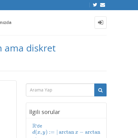
mızda
m ama diskret
İlgili sorular
R
'de
R
(
,
)
:
=
|
arctan
−
arctan
d
(
x
,
y
)
:=
|
arctan
x
−
arctan
y
|
d
x
y
x