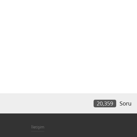
20,359
Soru
İletişim