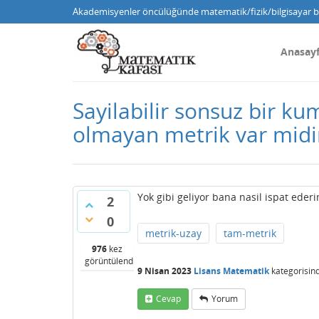
Akademisyenler öncülüğünde matematik/fizik/bilgisayar bi
Anasay
Sayilabilir sonsuz bir k
olmayan metrik var midi
Yok gibi geliyor bana nasil ispat ederi
2
0
metrik-uzay
tam-metrik
976
kez
görüntülendi
9 Nisan 2023
Lisans Matematik
kategorisin
Cevap
Yorum