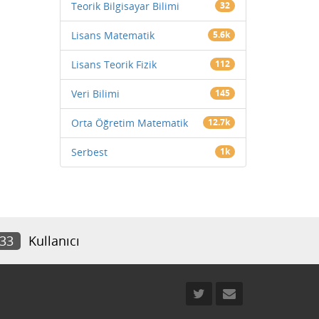
Teorik Bilgisayar Bilimi
32
Lisans Matematik
5.6k
Lisans Teorik Fizik
112
Veri Bilimi
145
Orta Öğretim Matematik
12.7k
Serbest
1k
733
Kullanıcı