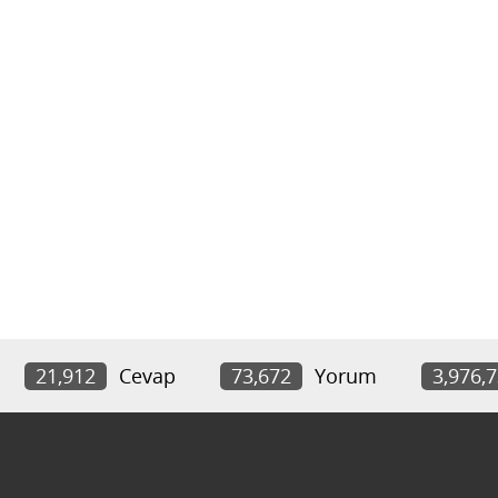
21,912
Cevap
73,672
Yorum
3,976,