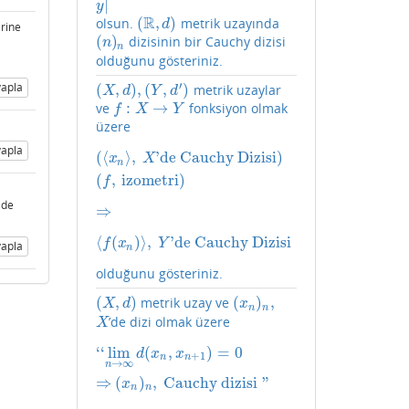
|
y
R
(
,
)
olsun.
metrik uzayında
(
R
,
d
)
d
erine
(
)
dizisinin bir Cauchy dizisi
(
n
)
n
n
n
olduğunu gösteriniz.
′
apla
(
,
)
,
(
,
)
metrik uzaylar
(
X
,
d
)
,
(
Y
,
d
′
)
X
d
Y
d
:
→
ve
fonksiyon olmak
f
:
X
→
Y
f
X
Y
üzere
apla
(
⟨
⟩
,
'de Cauchy Dizisi
)
(
⟨
x
n
⟩
,
X
'de Cauchy Dizisi
)
(
f
,
izometri
)
x
X
n
(
,
izometri
)
f
 de
⇒
⇒
⟨
(
)
⟩
,
'de Cauchy Dizisi
⟨
f
(
x
n
)
⟩
,
Y
'de Cauchy Dizisi
f
x
Y
apla
n
olduğunu gösteriniz.
(
,
)
(
)
,
metrik uzay ve
(
X
,
d
)
(
x
n
)
n
,
X
d
x
n
n
’de dizi olmak üzere
X
X
‘
‘
lim
(
,
)
=
0
‘
‘
lim
n
→
∞
d
(
x
n
,
x
n
+
1
)
=
0
⇒
(
x
n
)
n
,
Cauchy dizisi
"
d
x
x
+
1
n
n
→
∞
n
⇒
(
)
,
Cauchy dizisi
"
x
n
n