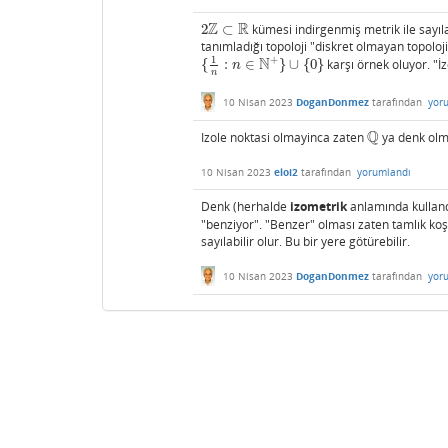
Z
R
2
⊂
kümesi indirgenmiş metrik ile sayıl
2
Z
⊂
R
tanımladığı topoloji "diskret olmayan topoloj
1
+
N
{
:
∈
}
∪
{
0
}
karşı örnek oluyor. "İ
{
1
n
:
n
∈
N
+
}
∪
{
0
}
n
n
10 Nisan 2023
DoganDonmez
tarafından
yor
Q
Izole noktasi olmayinca zaten
ya denk ol
Q
10 Nisan 2023
eloi2
tarafından
yorumlandı
Denk (herhalde
izometrik
anlamında kulland
"benziyor". "Benzer" olması zaten tamlık koşul
sayılabilir olur. Bu bir yere götürebilir.
10 Nisan 2023
DoganDonmez
tarafından
yor