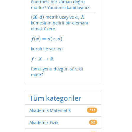
önermesi her zaman doğru
mudur? Yanıtınızı kanıtlayınız.
(
,
)
,
metrik uzay ve
(
X
,
d
)
a
,
X
X
d
a
X
kümesinin belirli bir elemanı
olmak üzere
(
)
=
(
,
)
f
(
x
)
=
d
(
x
,
a
)
f
x
d
x
a
kuralı ile verilen
R
:
→
f
:
X
→
R
f
X
fonksiyonu düzgün sürekli
midir?
Tüm kategoriler
Akademik Matematik
737
Akademik Fizik
52