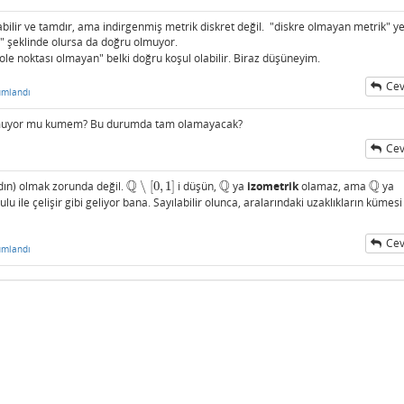
abilir ve tamdır, ama indirgenmiş metrik diskret değil. "diskre olmayan metrik" y
i" şeklinde olursa da doğru olmuyor.
zole noktası olmayan" belki doğru koşul olabilir. Biraz düşüneyim.
Cev
umlandı
muyor mu kumem? Bu durumda tam olamayacak?
Cev
Q
Q
Q
ın) olmak zorunda değil.
∖
[
0
,
1
]
i düşün,
ya
izometrik
olamaz, ama
ya
Q
∖
[
0
,
1
]
Q
Q
u ile çelişir gibi geliyor bana. Sayılabilir olunca, aralarındaki uzaklıkların kümesi
Cev
umlandı