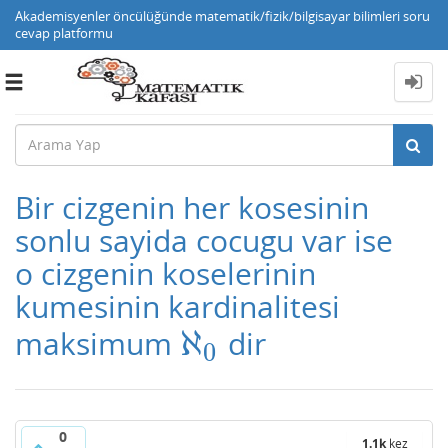
Akademisyenler öncülüğünde matematik/fizik/bilgisayar bilimleri soru
cevap platformu
Toggle
navigation
Bir cizgenin her kosesinin
sonlu sayida cocugu var ise
o cizgenin koselerinin
kumesinin kardinalitesi
ℵ
maksimum
dir
ℵ
0
0
0
1.1k
kez