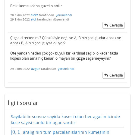
Belki komsu daha guzel olabilir
29 Ekim 2022
eloi2
tarafından
yorumlandı
29 Ekim 2022
eloi
tarafından
düzenlendi
Cevapla
Çizge directed mi? Çünkü öyle değilse A, B'nin çocuğudur ancak ve
ancak B, A'nın çocuğuysa oluyor?
Öte yandan neden çok çok büyük bir kardinal seçip, o kadar fazla
köşesi olan ama hiç kenarı olmayan bir çizge seçemeyeyim?
29 Ekim 2022
Ozgur
tarafından
yorumlandı
Cevapla
İlgili sorular
Sayilabilir sonsuz sayida kosesi olan her agacin icinde
kose sayisi sonlu bir agac vardir
[
0
,
1
]
araliginin tum parcalanislarinin kumesinin
[
0
,
1
]