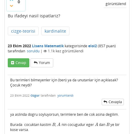
0
görüntülendi
Bu ifadeyi nasil ispatlariz?
cizge-teorisi
kardinalite
23 Ekim 2022
Lisans Matematik
kategorisinde
eloi2
(
857
puan)
tarafından
soruldu
|
1.1k
kez görüntülendi
Cevap
Yorum
Bu terimleri bilmeyenler için (ben) ya da unutanlar için açıklasak?
Çocuk neydi?
23 Ekim 2022
Ozgur
tarafından
yorumlandı
Cevapla
ya aslinda dogru soyluyorsun, terimlere ben de cok asina degilim.
Burada cocuktan kastim
,
nin cocugudur eger
dan
ye bir
B
A
A
B
B
A
A
B
kose varsa.