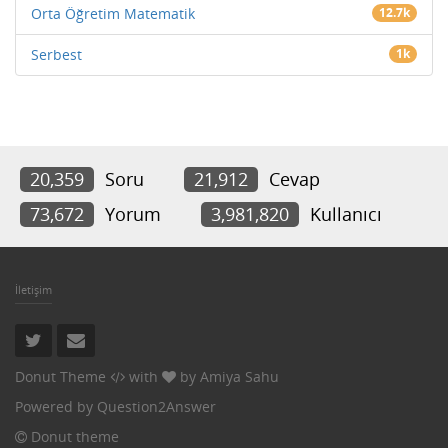
Orta Öğretim Matematik
12.7k
Serbest
1k
20,359
Soru
21,912
Cevap
73,672
Yorum
3,981,820
Kullanıcı
İletişim
Donut Theme
with
by
Amiya Sahu
Powered by
Question2Answer
Donut theme