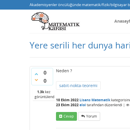
Akademisyenler öncülüğünde matematik/fizik/bilgisayar bi
Anasay
Yere serili her dunya hari
Neden ?
0
0
sabit-nokta-teoremi
1.3k
kez
görüntülendi
10 Ekim 2022
Lisans Matematik
kategorisin
23 Ekim 2022
eloi
tarafından
düzenlendi
|
Cevap
Yorum