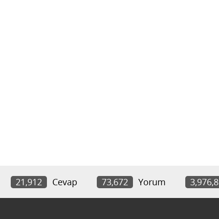
21,912
Cevap
73,672
Yorum
3,976,