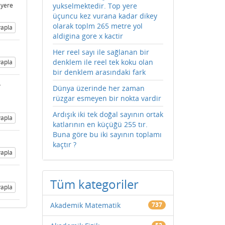
 yere
yukselmektedir. Top yere
üçuncu kez vurana kadar dikey
olarak toplm 265 metre yol
apla
aldigina gore x kactir
Her reel sayı ile sağlanan bir
denklem ile reel tek koku olan
apla
bir denklem arasındaki fark
.
Dünya üzerinde her zaman
rüzgar esmeyen bir nokta vardir
Ardışık iki tek doğal sayının ortak
apla
katlarının en küçüğü 255 tır.
Buna göre bu iki sayının toplamı
kaçtır ?
apla
Tüm kategoriler
apla
Akademik Matematik
737