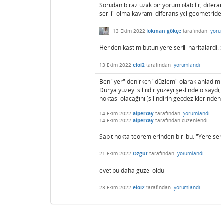
Sorudan biraz uzak bir yorum olabilir, difer
serili" olma kavramı diferansiyel geometridek
13 Ekim 2022
lokman gökçe
tarafından
yoru
Her den kastim butun yere serili haritalardi. 
13 Ekim 2022
eloi2
tarafından
yorumlandı
Ben "yer" denirken "düzlem" olarak anladı
Dünya yüzeyi silindir yüzeyi şeklinde olsaydı, 
noktası olacağını (silindirin geodeziklerinde
14 Ekim 2022
alpercay
tarafından
yorumlandı
14 Ekim 2022
alpercay
tarafından
düzenlendi
Sabit nokta teoremlerinden biri bu. "Yere seril
21 Ekim 2022
Ozgur
tarafından
yorumlandı
evet bu daha guzel oldu
23 Ekim 2022
eloi2
tarafından
yorumlandı