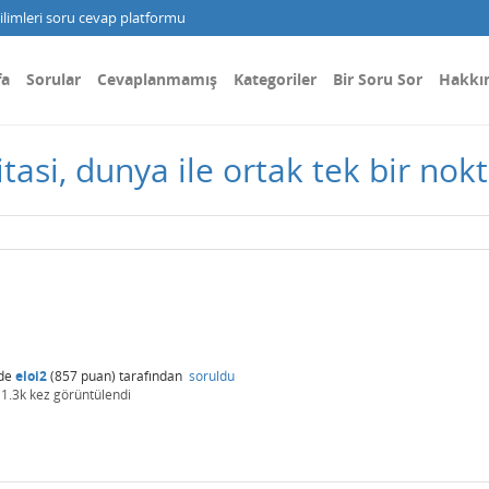
limleri soru cevap platformu
fa
Sorular
Cevaplanmamış
Kategoriler
Bir Soru Sor
Hakkı
tasi, dunya ile ortak tek bir nok
de
eloi2
(
857
puan)
tarafından
soruldu
1.3k
kez görüntülendi