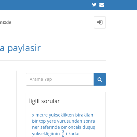
mızda
ta paylasir
İlgili sorular
x metre yukseklikten birakilan
bir top yere vurusundan sonra
her seferinde bir onceki düşuş
2
yuksekligiinin
i kadar
2
5
5