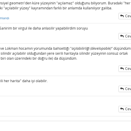
ansiyel geometri'den küre yüzeyinin "açılamaz" olduğunu biliyorum. Buradaki "her
i "açılabilir yüzey" kayramından farklı bir anlamda kullanılıyor galiba.
Cev
mlandı
Sanirim bir virgul ile daha anlasilir yapabilirdim soruyu
Cev
m ve Lokman hocamın yorumunda bahsettiği "
açılabilirliği (developable)"
düşündüm
silindir açılabilir olduğundan yere serili haritayla silindir yüzeyinin sonsuz ortak
n biri olan üzerindeki bir doğru ile) da düşündüm.
Cev
i her harita" daha iyi olabilir.
Cev
Cev