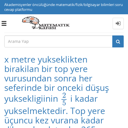
Akademisyenler öncülüğünde matematik/fizik/bilgisayar bilimleri soru
cevap platformu
Toggle
navigation
x metre yukseklikten
birakilan bir top yere
vurusundan sonra her
seferinde bir onceki düşuş
2
yuksekligiinin
i kadar
2
5
5
yukselmektedir. Top yere
üçuncu kez vurana kadar