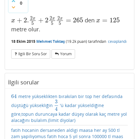
0
2
2
2
+
2.
+
2
=
265
=
125
x
x
x
den
x
+
2.
2
x
5
+
2
2
x
5
2
x
5
=
265
x
=
125
x
x
5
5
5
metre olur.
18 Ekim 2015
Mehmet Toktaş
(
19.2k
puan)
tarafından
cevaplandı
Ilgili Bir Soru Sor
Yorum
İlgili sorular
64
metre yükseklikten bırakılan bir top her defasında
64
3
düştüğü yüksekliğin
'ü kadar yükseldiğine
3
4
4
göre,topun duruncaya kadar düşey olarak kaç metre yol
alacağını bulalım.(limit diyolar)
fatih hocanin dersaneden aldigi maasa her ay 500 tl
zam yapiliyomus fatih hoca 5 yil sonra 100000 tl maas