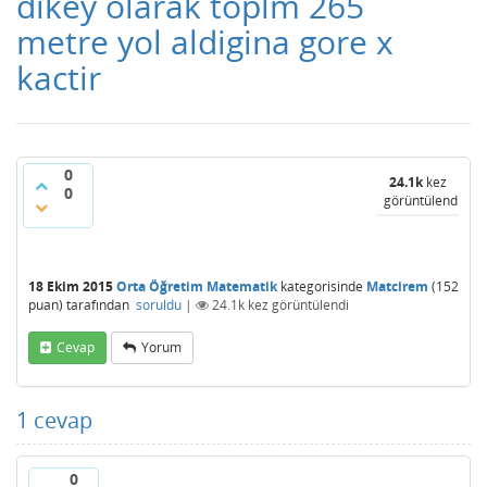
dikey olarak toplm 265
metre yol aldigina gore x
kactir
0
24.1k
kez
0
görüntülendi
18 Ekim 2015
Orta Öğretim Matematik
kategorisinde
Matcirem
(
152
puan)
tarafından
soruldu
|
24.1k
kez görüntülendi
Cevap
Yorum
1
cevap
0