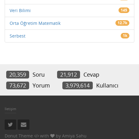
Veri Bilimi
145
Orta Öğretim Matematik
12.7k
Serbest
1k
20,359
Soru
21,912
Cevap
73,672
Yorum
3,979,614
Kullanıcı
İletişim
Donut Theme
with
by
Amiya Sahu