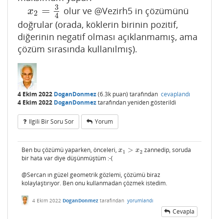
3
=
olur ve @Vezirh5 in çözümünü
x
2
=
3
4
x
2
4
doğrular (orada, köklerin birinin pozitif,
diğerinin negatif olması açıklanmamış, ama
çözüm sırasında kullanılmış).
4 Ekim 2022
DoganDonmez
(
6.3k
puan)
tarafından
cevaplandı
4 Ekim 2022
DoganDonmez
tarafından
yeniden gösterildi
Ilgili Bir Soru Sor
Yorum
Ben bu çözümü yaparken, önceleri,
>
zannedip, soruda
x
1
>
x
2
x
x
1
2
bir hata var diye düşünmüştüm :-(
@Sercan ın güzel geometrik gözlemi, çözümü biraz
kolaylaştırıyor. Ben onu kullanmadan çözmek istedim.
4 Ekim 2022
DoganDonmez
tarafından
yorumlandı
Cevapla