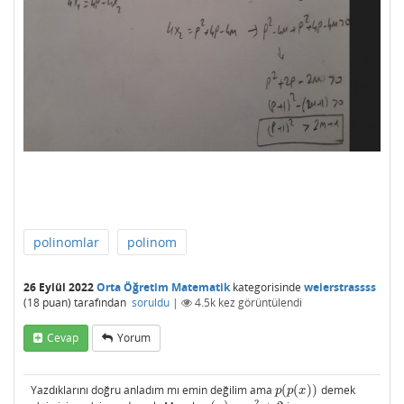
polinomlar
polinom
26 Eylül 2022
Orta Öğretim Matematik
kategorisinde
weierstrassss
(
18
puan)
tarafından
soruldu
|
4.5k
kez görüntülendi
Cevap
Yorum
Yazdıklarını doğru anladım mı emin değilim ama
(
(
)
)
demek
p
(
p
(
x
)
)
p
p
x
2