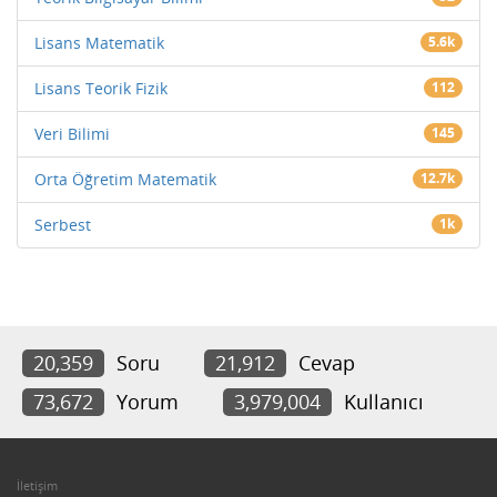
Lisans Matematik
5.6k
Lisans Teorik Fizik
112
Veri Bilimi
145
Orta Öğretim Matematik
12.7k
Serbest
1k
20,359
Soru
21,912
Cevap
73,672
Yorum
3,979,004
Kullanıcı
İletişim