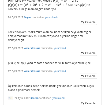
'nin içine
'yi yaz demek. Mesela
(
)
=
+
2
ise
p
p
p
(
x
)
=
x
2
+
2
p
p
p
x
x
2
2
4
2
(
(
)
)
=
(
+
2
)
+
2
=
+
4
+
6
olur. Sen
(
)
'in
p
(
p
(
x
)
)
=
(
x
2
+
2
)
2
+
2
=
x
4
+
4
x
2
+
6
p
(
x
)
p
p
x
x
x
x
p
x
karesini almışsın anladığım kadarıyla.
26 Eylül 2022
Ozgur
tarafından
yorumlandı
Cevapla
kökleri toplamı maksimum olan polinom derken neyi kastettiğini
anlayamadım türev mi kullanıcaz yoksa p yerine değer mi
deneyeceğiz
27 Eylül 2022
weierstrassss
tarafından
yorumlandı
Cevapla
p(x) içine p(x)i yazdım zaten sadece farkli bi formla yazdim içine
27 Eylül 2022
weierstrassss
tarafından
yorumlandı
Cevapla
Üç kökünün olması tepe noktasındaki görüntünün köklerden küçük
olana eşit olması demek.
27 Eylül 2022
Sercan
tarafından
yorumlandı
Cevapla