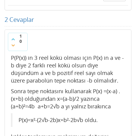
2
Cevaplar
1
0
P(P(x)) in 3 reel kökü olması için P(x) in a ve -
b diye 2 farklı reel kökü olsun diye
düşündüm a ve b pozitif reel sayı olmak
üzere parabolün tepe noktası -b olmalıdır.
Sonra tepe noktasını kullanarak P(x) =(x-a) .
(x+b) olduğundan x=(a-b)/2 yazınca
(a+b)²=4b a+b=2√b a yı yalnız bırakınca
P(x)=x²-(2√b-2b)x+b²-2b√b oldu.