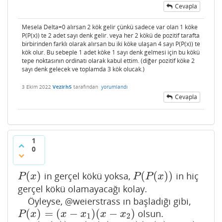
Cevapla
Mesela Delta=0 alırsan 2 kök gelir çünkü sadece var olan 1 köke
P(P(x)) te 2 adet sayı denk gelir. veya her 2 kökü de pozitif tarafta
birbirinden farklı olarak alırsan bu iki köke ulaşan 4 sayı P(P(x)) te
kök olur. Bu sebeple 1 adet köke 1 sayı denk gelmesi için bu kökü
tepe noktasının ordinatı olarak kabul ettim. (diğer pozitif köke 2
sayı denk gelecek ve toplamda 3 kök olucak.)
3 Ekim 2022
Vezirh5
tarafından
yorumlandı
Cevapla
1
0
(
)
(
(
)
)
in gerçel kökü yoksa,
in hiç
P
(
x
)
P
(
P
(
x
)
)
P
x
P
P
x
gerçel kökü olamayacağı kolay.
Öyleyse, @weierstrass ın başladığı gibi,
(
)
=
(
−
)
(
−
)
olsun.
P
(
x
)
=
(
x
−
x
1
)
(
x
−
x
2
)
P
x
x
x
x
x
1
2