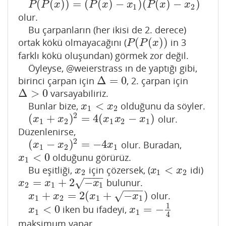
(
(
)
)
=
(
(
)
−
)
(
(
)
−
)
P
(
P
(
x
)
)
=
(
P
(
x
)
−
x
1
)
(
P
(
x
)
−
x
2
)
P
P
x
P
x
x
P
x
x
1
2
olur.
Bu çarpanların (her ikisi de 2. derece)
(
(
)
)
ortak kökü olmayacağını (
in 3
P
(
P
(
x
)
)
P
P
x
farklı kökü oluşundan) görmek zor değil.
Öyleyse, @weierstrass ın de yaptığı gibi,
Δ
=
0
birinci çarpan için
, 2. çarpan için
Δ
=
0
Δ
>
0
varsayabiliriz.
Δ
>
0
<
Bunlar bize,
olduğunu da söyler.
x
1
<
x
2
x
x
1
2
2
(
+
)
=
4
(
−
)
olur.
(
x
1
+
x
2
)
2
=
4
(
x
1
x
2
−
x
1
)
x
x
x
x
x
1
2
1
2
1
Düzenlenirse,
2
(
−
)
=
−
4
olur. Buradan,
(
x
1
−
x
2
)
2
=
−
4
x
1
x
x
x
1
2
1
<
0
olduğunu görürüz.
x
1
<
0
x
1
<
Bu eşitliği,
için çözersek, (
idi)
x
2
x
1
<
x
2
x
x
x
2
1
2
−
−
−
−
=
+
2
−
bulunur.
√
x
2
=
x
1
+
2
−
x
1
x
x
x
2
1
1
−
−
−
−
+
=
2
(
+
−
)
olur.
√
x
1
+
x
2
=
2
(
x
1
+
−
x
1
)
x
x
x
x
1
2
1
1
1
<
0
=
−
iken bu ifadeyi,
x
1
<
0
x
1
=
−
1
4
x
x
1
1
4
maksimum yapar.