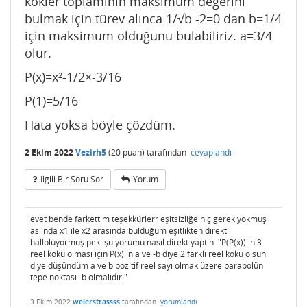
kökler toplamının maksimum değerini
bulmak için türev alınca 1/√b -2=0 dan b=1/4
için maksimum olduğunu bulabiliriz. a=3/4
olur.
P(x)=x²-1/2×-3/16
P(1)=5/16
Hata yoksa böyle çözdüm.
2 Ekim 2022
Vezirh5
(
20
puan)
tarafından
cevaplandı
Ilgili Bir Soru Sor
Yorum
evet bende farkettim teşekkürlerr eşitsizliğe hiç gerek yokmuş
aslında x1 ile x2 arasında bulduğum eşitlikten direkt
halloluyormuş peki şu yorumu nasıl direkt yaptın "P(P(x)) in 3
reel kökü olması için P(x) in a ve -b diye 2 farklı reel kökü olsun
diye düşündüm a ve b pozitif reel sayı olmak üzere parabolün
tepe noktası -b olmalıdır."
3 Ekim 2022
weierstrassss
tarafından
yorumlandı