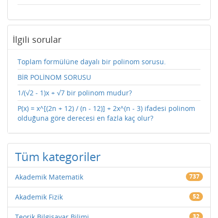
İlgili sorular
Toplam formülüne dayalı bir polinom sorusu.
BİR POLİNOM SORUSU
1/(√2 - 1)x + √7 bir polinom mudur?
P(x) = x^[(2n + 12) / (n - 12)] + 2x^(n - 3) ifadesi polinom
olduğuna göre derecesi en fazla kaç olur?
Tüm kategoriler
Akademik Matematik
737
Akademik Fizik
52
Teorik Bilgisayar Bilimi
32