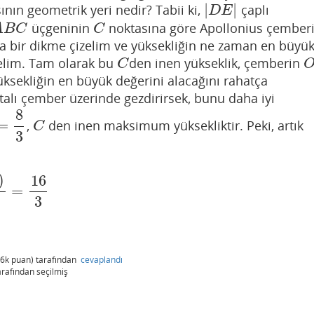
|
|
nın geometrik yeri nedir? Tabii ki,
çaplı
|
D
E
|
D
E
üçgeninin
noktasına göre Apollonius çember
B
C
C
A
B
C
C
 bir dikme çizelim ve yüksekliğin ne zaman en büyü
elim. Tam olarak bu
den inen yükseklik, çemberin
C
O
C
ksekliğin en büyük değerini alacağını rahatça
talı çember üzerinde gezdirirsek, bunu daha iyi
8
=
,
den inen maksimum yüksekliktir. Peki, artık
C
C
3
)
16
=
16
3
3
.6k
puan)
tarafından
cevaplandı
arafından
seçilmiş