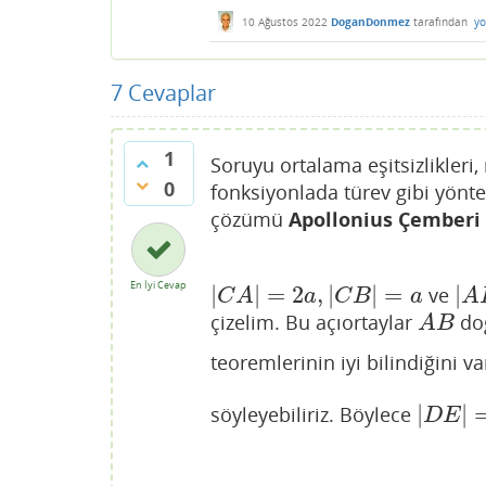
10 Ağustos 2022
DoganDonmez
tarafından
yo
7
Cevaplar
1
Soruyu ortalama eşitsizlikleri,
0
fonksiyonlada türev gibi yöntem
çözümü
Apollonius Çemberi
En İyi Cevap
|
|
=
2
,
|
|
=
|
ve
|
C
A
|
=
2
a
,
|
C
B
|
=
a
|
A
C
A
a
C
B
a
A
çizelim. Bu açıortaylar
doğ
A
B
A
B
teoremlerinin iyi bilindiğini 
|
|
söyleyebiliriz. Böylece
|
D
E
|
=
4
D
E