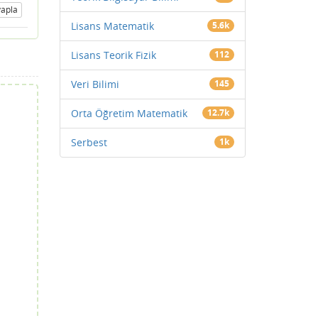
apla
Lisans Matematik
5.6k
Lisans Teorik Fizik
112
Veri Bilimi
145
Orta Öğretim Matematik
12.7k
Serbest
1k