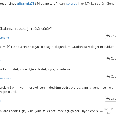
tegorisinde
alicengiz75
(
44
puan)
tarafından
soruldu
|
4.7k
kez görüntülendi
yük alan sahip olacağını düşündünüz?
Cev
umlandı
=
90
iken alanın en büyük olacağını düşündüm. Oradan da
değerini buldum
α
=
90
a
α
a
Cev
ı
bağlı. Biri değişince diğeri de değişiyor, o nedenle.
Cev
rumlandı
ğu olan
4
birim verilmeseydi benim dediğim doğru olurdu, yani iki kenarı belli olan
4
n çok olurdu.
Cev
ı
2
5
−
16
a
) arasındaki ilişki, ikinci (Analiz ile) çözümde açıkça görülüyor:
cos
=
cos
α
=
5
a
2
−
16
4
a
2
α
2
4
a