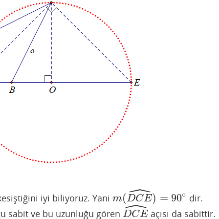
ˆ
∘
(
)
=
90
esiştiğini iyi biliyoruz. Yani
dir.
m
(
D
C
E
^
)
=
90
∘
m
D
C
E
ˆ
u sabit ve bu uzunluğu gören
açısı da sabittir.
D
C
E
^
D
C
E