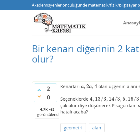
Akademisyenler öncülüğünde matematik/fizik/bilgisayar bi
Anasay
Bir kenarı diğerinin 2 ka
olur?
,
2
,
4
Kenarları
olan üçgenin alanı e
a
,
2
a
,
4
a
a
2
0
4
,
13
/
3
,
14
/
3
,
5
,
16
/
3
Seçeneklerde
4
,
13
/
3
,
14
/
3
,
5
,
16
/
3
çok olur diye düşünerek Pisagordan
4.7k
kez
hatalı acaba?
görüntülendi
geometri
alan