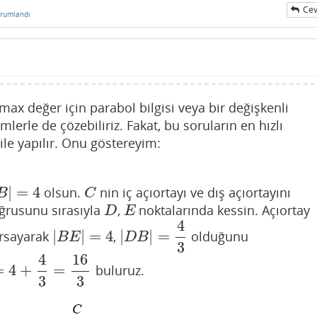
Cev
rumlandı
 max değer için parabol bilgisi veya bir değişkenli
lerle de çözebiliriz. Fakat, bu soruların en hızlı
ile yapılır. Onu göstereyim:
|
=
4
olsun.
nin iç açıortayı ve dış açıortayını
B
|
=
4
C
B
C
rusunu sırasıyla
,
noktalarında kessin. Açıortay
D
E
D
E
4
|
|
=
4
|
|
=
varsayarak
,
olduğunu
|
B
E
|
=
4
|
D
B
|
=
4
3
B
E
D
B
3
4
16
=
4
+
=
buluruz.
+
4
3
=
16
3
3
3