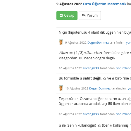
9 Ağustos 2022
Orta Öğretim Matematik
ka
Cevap
Yorum
Niçin (hipotenüsü 4 olan) dik üçgenin en bü
9 Ağustos 2022
DoganDonmez
tarafından
yor
=
(
1
/
2
)
.2
.
formülüne göre
A
l
a
n
=
(
1
/
2
)
a
.2
a
.
s
i
n
α
A
l
a
n
a
a
s
i
n
α
Pisagordan. Bu neden doğru değil?
10 Ağustos 2022
alicengiz75
tarafından
yorumland
Bu formülde
sabit değil,
ve
birbirine 
a
α
a
a
α
a
10 Ağustos 2022
DoganDonmez
tarafından
yo
Teşekkürler. O zaman diğer kenarın uzunlu
üçgenler arasında aradaki açı
90
iken alan e
90
10 Ağustos 2022
alicengiz75
tarafından
yorumland
ile (senin kullandığın)
(ben
kullanmışım
a
α
θ
a
α
θ