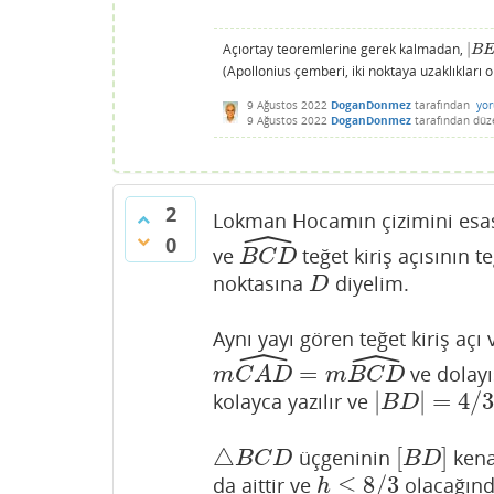
Açıortay teoremlerine gerek kalmadan,
|
|
B
E
B
(Apollonius çemberi, iki noktaya uzaklıkları 
9 Ağustos 2022
DoganDonmez
tarafından
yo
9 Ağustos 2022
DoganDonmez
tarafından
düz
2
Lokman Hocamın çizimini esa
ˆ
0
ve
teğet kiriş açısının t
B
C
D
^
B
C
D
noktasına
diyelim.
D
D
Aynı yayı gören teğet kiriş açı 
ˆ
ˆ
=
ve dolayı
m
C
A
D
^
=
m
B
C
D
^
m
C
A
D
m
B
C
D
|
|
=
4
/
kolayca yazılır ve
|
B
D
|
=
4
/
3
B
D
△
[
]
üçgeninin
kena
△
B
C
D
[
B
D
]
B
C
D
B
D
≤
8
/
3
da aittir ve
olacağın
h
≤
8
/
3
h