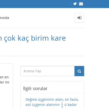
mızda
n çok kaç birim kare
lan en
ler mi
İlgili sorular
Değme üçgeninin alanı, en fazla,
1
asıl üçgenin alanının
ü kadar
1
4
4