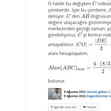
O halde bu değişken
noktası
C
C
çemberdir. İşte bu çembere,
A
deniyor.
den
doğrusuna
C
A
B
C
A
B
değere ulaşacağını gözlemley
merkezinden geçtiği zaman, yü
görebiliyoruz.
yi kırmızı nok
C
C
|
|
D
E
|
|
=
anlayabiliriz.
|
C
O
|
=
|
D
E
|
2
=
8
3
C
O
2
alanı hesaplayalım:
4
⋅
(
8
/
3
(
)
=
A
l
a
n
(
A
B
C
)
max
=
4
⋅
(
8
/
3
)
2
=
A
l
a
n
A
B
C
max
2
bulunur.
9 Ağustos 2022
lokman gökçe
(
2
9 Ağustos 2022
DoganDonmez
t
Ilgili Bir Soru Sor
Yorum