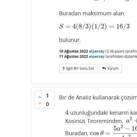
Buradan maksimum alan
=
4
(
8
/
3
)
(
1
/
2
)
=
16
/
3
S
=
4
(
8
/
3
)
(
1
/
2
)
=
16
/
3
S
bulunur.
10 Ağustos 2022
alpercay
(
3.4k
puan)
tarafı
11 Ağustos 2022
alpercay
tarafından
düzenl
Ilgili Bir Soru Sor
Yorum
1
Bir de Analiz kullanarak çözü
0
4
uzunluğundaki kenarın kar
4
2
Kosinüs Teoreminden,
a
2
+
a
2
5
−
1
a
cos
=
Buradan,
cos
θ
=
5
a
2
−
16
4
a
2
θ
2