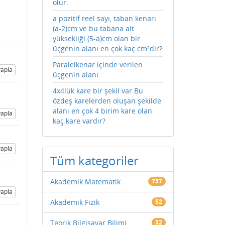
olur.
a pozitif reel sayı, taban kenarı
(a-2)cm ve bu tabana ait
yüksekliği (5-a)cm olan bir
üçgenin alanı en çok kaç cm²dir?
Paralelkenar içinde verilen
apla
üçgenin alanı
4x4lük kare bir şekil var.Bu
özdeş karelerden oluşan şekilde
alanı en çok 4 birim kare olan
apla
kaç kare vardır?
apla
Tüm kategoriler
Akademik Matematik
737
apla
Akademik Fizik
52
Teorik Bilgisayar Bilimi
32