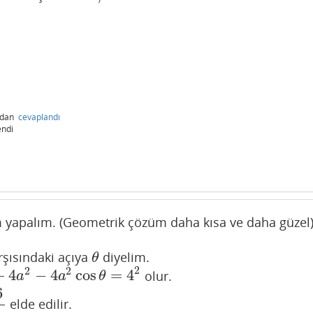
ndan
cevaplandı
endi
m yapalım. (Geometrik çözüm daha kısa ve daha güzel
şısındaki açıya
diyelim.
θ
θ
2
2
2
+
4
−
4
cos
=
4
olur.
4
a
2
−
4
a
2
cos
θ
=
4
2
a
a
θ
6
elde edilir.