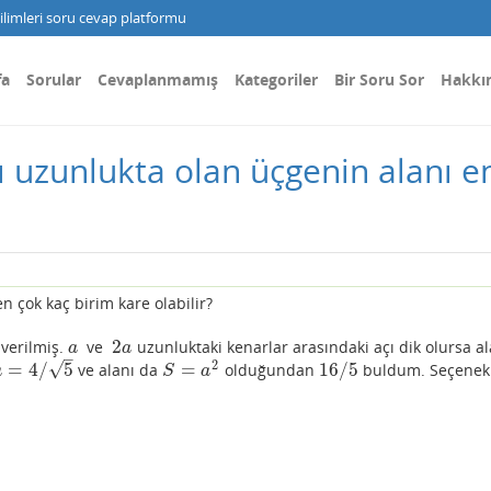
limleri soru cevap platformu
fa
Sorular
Cevaplanmamış
Kategoriler
Bir Soru Sor
Hakkı
tı uzunlukta olan üçgenin alanı e
n çok kaç birim kare olabilir?
2
verilmiş.
ve
uzunluktaki kenarlar arasındaki açı dik olursa a
a
2
a
a
a
–
2
√
=
4
/
5
=
16
/
5
ve alanı da
olduğundan
buldum. Seçenek
a
=
4
/
5
S
=
a
2
16
/
5
a
S
a