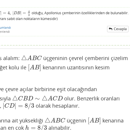
4
|
=
4
,
|
|
=
olduğu, Apollonius çemberinin özelliklerinden de bulunabilir.
|
=
4
,
|
D
B
|
=
4
3
E
D
B
3
oranı sabit olan noktaların kümesidir)
rumlandı
Cevapla
enlendi
△
s alalım:
üçgeninin çevrel çemberini çizelim
△
A
B
C
A
B
C
[
]
eğet kolu ile
kenarının uzantısının kesim
[
A
B
]
A
B
ve çevre açılar birbirine eşit olacağından
△
∼
△
sıyla
olur. Benzerlik oranları
△
C
B
D
∼
△
A
C
D
C
B
D
A
C
D
3
|
|
=
8
/
3
,
olarak hesaplanır.
|
C
D
|
=
8
/
3
C
D
△
[
]
rına ait yüksekliği
üçgenin
kenarına
△
A
B
C
[
A
B
]
A
B
C
A
B
=
8
/
3
dan en çok
alınabilir.
h
=
8
/
3
h