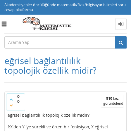
Akademisyenler öncülüğünde matematik/fizik/bilgisayar bilimleri soru
cevap platformu
Toggle
navigation
eğrisel bağlantılılık
topolojik özellik midir?
0
810
kez
0
görüntülendi
eğrisel bağlantılılık topolojik özellik midir?
f:X'den Y 'ye sürekli ve örten bir fonksiyon, X eğrisel