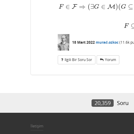
∈
⇒
(
∃
∈
)
(
⊆
F
M
F
G
G
F
∈
F
⇒
(
∃
G
∈
M
)
(
G
⊆
F
)
F
⊆
E
}
⇒
E
⊇
F
18 Mart 2022
murad.ozkoc
(
11.6k
pu
Ilgili Bir Soru Sor
Yorum
20,359
Soru
İletişim