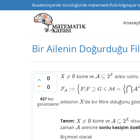
Akademisyenler öncülüğünde matematik/fizik/bilgisayar bi
Anasay
Bir Ailenin Doğurduğu Fil
≠
∅
⊆
2
X
küme ve
ailesi sonlu
X
≠
∅
A
A
⊆
2
X
0
X
0
{
{
⋂
∗
:
=
|
⊇
∈
=
F
F
A
:=
{
F
|
F
⊇
G
M
∈
M
=
{
⋂
A
∗
|
A
(
A
F
F
G
A
627
kez
ailesinin
'de bir filtre olduğunu göst
X
X
görüntülendi
≠
∅
⊆
2
X
Tanım:
küme ve
olsu
X
≠
∅
A
A
⊆
2
X
X
zaman
ailesine
sonlu kesişim özell
A
A
Biçimsel olarak