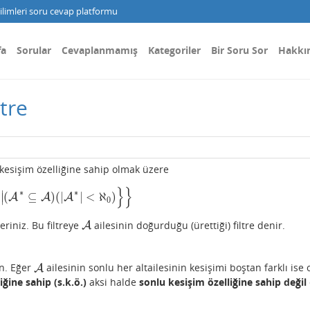
limleri soru cevap platformu
fa
Sorular
Cevaplanmamış
Kategoriler
Bir Soru Sor
Hakkı
tre
 kesişim özelliğine sahip olmak üzere
}
}
∗
∗
∣
(
⊆
)
(
|
|
<
ℵ
)
∣
∗
⊆
A
A
)
(
|
A
∗
A
|
<
ℵ
0
A
)
}
}
0
eriniz. Bu filtreye
ailesinin doğurduğu (ürettiği) filtre denir.
A
A
n. Eğer
ailesinin sonlu her altailesinin kesişimi boştan farklı ise 
A
A
iğine sahip
(s.k.ö.)
aksi halde
sonlu kesişim özelliğine sahip değil