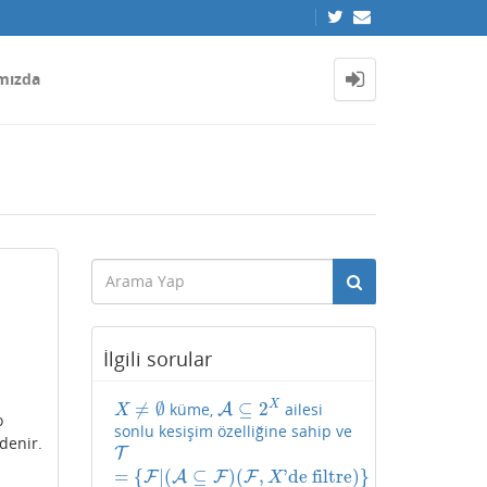
mızda
İlgili sorular
≠
∅
⊆
2
X
küme,
ailesi
X
≠
∅
A
A
⊆
2
X
X
o
sonlu kesişim özelliğine sahip ve
denir.
T
T
=
{
F
|
(
A
⊆
F
)
(
F
,
X
'de filtre
)
}
=
{
|
(
⊆
)
(
,
'de filtre
)
}
F
A
F
F
X