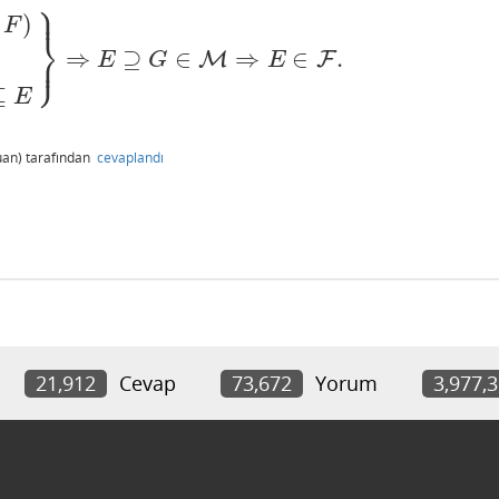
⎫
⎪
)
F
⎬
⎭
⇒
⊇
∈
⇒
∈
.
⎪
G
∈
M
⇒
E
∈
F
.
M
F
E
G
E
⊆
E
an)
tarafından
cevaplandı
21,912
Cevap
73,672
Yorum
3,977,