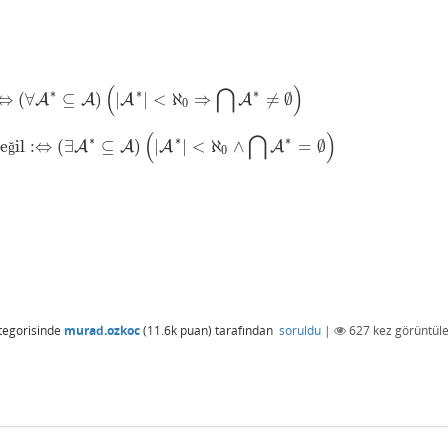
(
⋂
)
∗
∗
∗
⇔
(
∀
⊆
)
|
|
<
ℵ
⇒
≠
∅
ahip
:⇔
A
(
∀
A
∗
⊆
A
A
)
(
|
A
A
∗
|
<
ℵ
0
⇒
⋂
A
∗
≠
∅
)
A
0
(
⋂
)
∗
∗
∗
de
il
:
⇔
(
∃
⊆
)
|
|
<
ℵ
∧
=
∅
ahip değil
:⇔
A
(
∃
A
∗
⊆
A
A
)
(
|
A
A
∗
|
<
ℵ
0
∧
⋂
A
∗
=
∅
)
A
ğ
0
tegorisinde
murad.ozkoc
(
11.6k
puan)
tarafından
soruldu
|
627
kez görüntüle