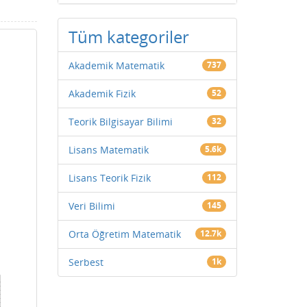
Tüm kategoriler
Akademik Matematik
737
Akademik Fizik
52
Teorik Bilgisayar Bilimi
32
Lisans Matematik
5.6k
Lisans Teorik Fizik
112
Veri Bilimi
145
Orta Öğretim Matematik
12.7k
⎫
Serbest
1k
⎪
⎪
⎪
⎪
⎪
⎪