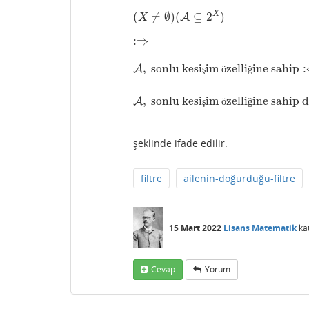
X
(
≠
∅
)
(
⊆
2
)
(
X
≠
∅
)
(
A
A
⊆
2
X
)
X
:
⇒
:⇒
,
sonlu kesi
im
zelli
ine sahip
:
A
A
,
sonlu kesişim özelliğine s
ş
ö
ğ
,
sonlu kesi
im
zelli
ine sahip 
A
A
,
sonlu kesişim özelliğine s
ş
ö
ğ
şeklinde ifade edilir.
filtre
ailenin-doğurduğu-filtre
15 Mart 2022
Lisans Matematik
ka
Cevap
Yorum