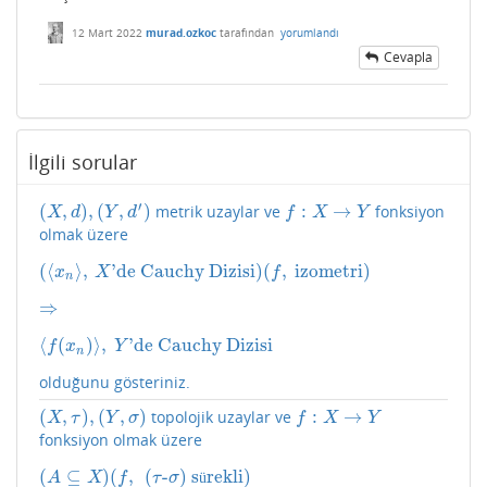
12 Mart 2022
murad.ozkoc
tarafından
yorumlandı
Cevapla
İlgili sorular
′
(
,
)
,
(
,
)
:
→
metrik uzaylar ve
fonksiyon
(
X
,
d
)
,
(
Y
,
d
′
)
f
:
X
→
Y
X
d
Y
d
f
X
Y
olmak üzere
(
⟨
⟩
,
'de Cauchy Dizisi
)
(
,
izometri
)
(
⟨
x
n
⟩
,
X
'de Cauchy Dizisi
)
(
f
,
izometri
)
x
X
f
n
⇒
⇒
⟨
(
)
⟩
,
'de Cauchy Dizisi
⟨
f
(
x
n
)
⟩
,
Y
'de Cauchy Dizisi
f
x
Y
n
olduğunu gösteriniz.
(
,
)
,
(
,
)
:
→
topolojik uzaylar ve
(
X
,
τ
)
,
(
Y
,
σ
)
f
:
X
→
Y
X
τ
Y
σ
f
X
Y
fonksiyon olmak üzere
(
⊆
)
(
,
(
-
)
s
rekli
)
(
A
⊆
X
)
(
f
,
(
τ
-
σ
)
sürekli
)
ü
A
X
f
τ
σ