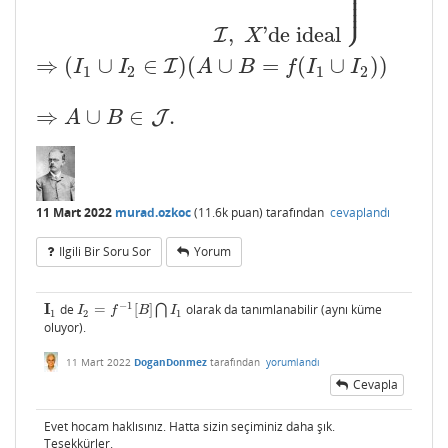
⎪
⎪
⎪
⎭
⎪
,
'de ideal
I
X
⇒
(
∪
∈
)
(
∪
=
(
∪
)
)
I
I
I
A
B
f
I
I
1
2
1
2
⇒
∪
∈
.
⇒
A
∪
B
∈
J
.
J
A
B
11 Mart 2022
murad.ozkoc
(
11.6k
puan)
tarafından
cevaplandı
Ilgili Bir Soru Sor
Yorum
−
1
I
de
=
[
]
⋂
olarak da tanımlanabilir (aynı küme
I
1
I
2
=
f
−
1
[
B
]
⋂
I
1
I
f
B
I
1
2
1
oluyor).
11 Mart 2022
DoganDonmez
tarafından
yorumlandı
Cevapla
Evet hocam haklısınız. Hatta sizin seçiminiz daha şık.
Teşekkürler.