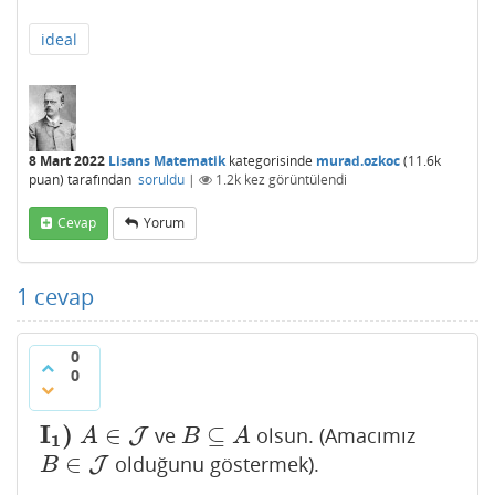
ideal
8 Mart 2022
Lisans Matematik
kategorisinde
murad.ozkoc
(
11.6k
puan)
tarafından
soruldu
|
1.2k
kez görüntülendi
Cevap
Yorum
1
cevap
0
0
I
)
∈
⊆
ve
olsun. (Amacımız
I
1
)
A
∈
J
J
B
⊆
A
A
B
A
1
∈
olduğunu göstermek).
B
∈
J
J
B