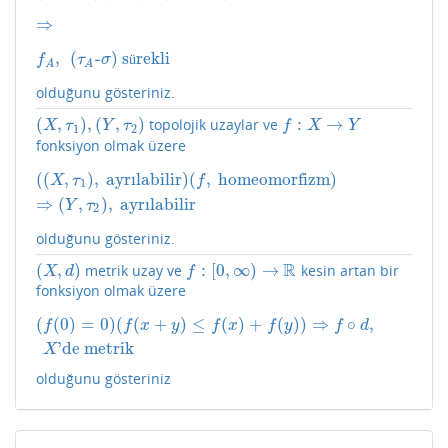
⇒
⇒
,
(
-
)
s
rekli
f
A
,
(
τ
A
-
σ
)
sürekli
ü
f
τ
σ
A
A
olduğunu gösteriniz.
(
,
)
,
(
,
)
:
→
topolojik uzaylar ve
(
X
,
τ
1
)
,
(
Y
,
τ
2
)
f
:
X
→
Y
X
τ
Y
τ
f
X
Y
1
2
fonksiyon olmak üzere
(
(
,
)
,
ayrılabilir
)
(
,
homeomorfizm
)
(
(
X
,
τ
1
)
,
ayrılabilir
)
(
f
,
homeomorfizm
)
⇒
(
Y
,
τ
2
)
,
ayrılabilir
X
τ
f
1
⇒
(
,
)
,
ayrılabilir
Y
τ
2
olduğunu gösteriniz.
R
(
,
)
:
[
0
,
∞
)
→
metrik uzay ve
kesin artan bir
(
X
,
d
)
f
:
[
0
,
∞
)
→
R
X
d
f
fonksiyon olmak üzere
(
(
0
)
=
0
)
(
(
+
)
≤
(
)
+
(
)
)
⇒
∘
,
(
f
(
0
)
=
0
)
(
f
(
x
+
y
)
≤
f
(
x
)
+
f
(
y
)
)
⇒
f
∘
d
,
X
'de metrik
f
f
x
y
f
x
f
y
f
d
'de metrik
X
olduğunu gösteriniz