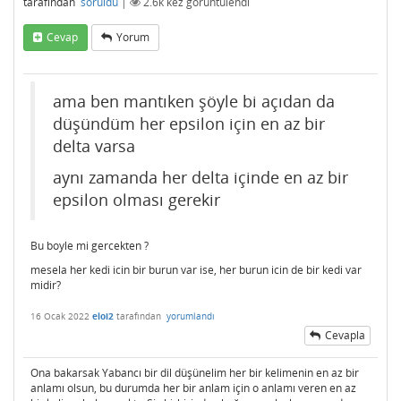
tarafından
soruldu
|
2.6k
kez görüntülendi
Cevap
Yorum
ama ben mantıken şöyle bi açıdan da
düşündüm her epsilon için en az bir
delta varsa
aynı zamanda her delta içinde en az bir
epsilon olması gerekir
Bu boyle mi gercekten ?
mesela her kedi icin bir burun var ise, her burun icin de bir kedi var
midir?
16 Ocak 2022
eloi2
tarafından
yorumlandı
Cevapla
Ona bakarsak Yabancı bir dil düşünelim her bir kelimenin en az bir
anlamı olsun, bu durumda her bir anlam için o anlamı veren en az