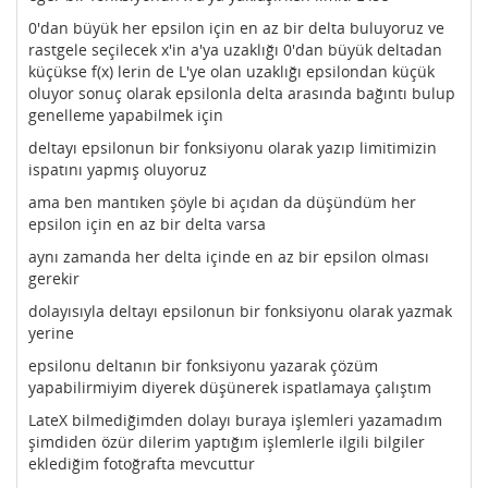
0'dan büyük her epsilon için en az bir delta buluyoruz ve
rastgele seçilecek x'in a'ya uzaklığı 0'dan büyük deltadan
küçükse f(x) lerin de L'ye olan uzaklığı epsilondan küçük
oluyor sonuç olarak epsilonla delta arasında bağıntı bulup
genelleme yapabilmek için
deltayı epsilonun bir fonksiyonu olarak yazıp limitimizin
ispatını yapmış oluyoruz
ama ben mantıken şöyle bi açıdan da düşündüm her
epsilon için en az bir delta varsa
aynı zamanda her delta içinde en az bir epsilon olması
gerekir
dolayısıyla deltayı epsilonun bir fonksiyonu olarak yazmak
yerine
epsilonu deltanın bir fonksiyonu yazarak çözüm
yapabilirmiyim diyerek düşünerek ispatlamaya çalıştım
LateX bilmediğimden dolayı buraya işlemleri yazamadım
şimdiden özür dilerim yaptığım işlemlerle ilgili bilgiler
eklediğim fotoğrafta mevcuttur