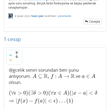
aynı) soru sorulmuş. Birçok farklı fonksiyonla ve başka şekillerde
cevaplamışlar.
9 Şubat 2022
Yasin Şale
tarafından
yorumlandı
Cevapla
1
cevap
0
0
@gcelik senin sorundan ben şunu
R
R
⊆
,
:
→
∈
anlıyorum.
ve
A
⊆
R
,
f
:
A
→
R
a
∈
A
A
f
A
a
A
olsun.
(
∀
>
0
)
(
∃
>
0
)
(
∀
∈
)
(
|
−
|
<
(
∀
ϵ
>
0
)
(
∃
δ
>
0
)
(
∀
x
∈
A
)
(
|
x
−
a
|
<
δ
⇒
|
f
(
x
)
−
f
(
a
)
|
<
ϵ
)
…
(
1
)
ϵ
δ
x
A
x
a
δ
⇒
|
(
)
−
(
)
|
<
)
…
(
1
)
f
x
f
a
ϵ