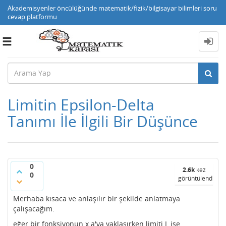
Akademisyenler öncülüğünde matematik/fizik/bilgisayar bilimleri soru
cevap platformu
Toggle
navigation
Limitin Epsilon-Delta
Tanımı İle İlgili Bir Düşünce
0
2.6k
kez
0
görüntülendi
Merhaba kısaca ve anlaşılır bir şekilde anlatmaya
çalışacağım.
eğer bir fonksiyonun x a'ya yaklaşırken limiti L ise