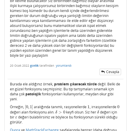
bir kelime bulunacaktır Siz birbirinden bağımsız olaylar arasında
ilişki kurmaya çalışıyorsunuz birbirinden bağımsız olayların kesişim
kümesi boş kümedir bu durum kendi içinde değerlendirilmesi
gereken bir durum doğruluğu veya yanlışlığı limitin değerinin
kanıtlanması veya kanıtlanmaması ile elde edilir eğer düşünceyi
absurd buluyorsanız bunu matematiksel olarak ispat etmek
zorundasınız.ben yaptığım işlemlerle delta üzerinden giderekte
limitin doğruluğunun ispatını yaptım ama tabiki delta üzerinden
gidince yapılan işlemlerin çok daha zorlaştığını farkettim (özellikle
derecesi 2 ve daha yüksek olan bir değişkenli fonksiyonlarda) bu
yüzden epsilon üzerinden genel bir tanım yapıldığını düşünerek
böyle bir yazı paylaştım
20 Ocak 2022
gcelik
tarafından
yorumlandı
Cevapla
Burada ele aldığınız örnek,
problem çıkaracak türde
değil. Belki de
en güzel fonksiyonu seçmişsiniz. Bu tip tartışmaları sınamak için
daha çok
patolojik
fonksiyonları kullanıyorlar, meydan okur gibi
yani.
Örneğin,
[
0
,
1
]
aralığında tanımlı, rasyonellerde
1
, irrasyonellerde
0
[
0
,
1
]
1
0
değeri alan fonksiyonu alın.
>
0
keyfi olsun. Siz her
değeri için
δ
>
0
δ
δ
δ
bir
değeri bulabilirsiniz ve böylece bu fonksiyonun sürekli olduğu
ε
ε
görülür.
Quora
ve
MathStackExchange
sayfalarında benzer (daha doğrusu