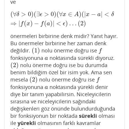
ve
(
∀
>
0
)
(
∃
>
0
)
(
∀
∈
)
(
|
−
|
<
(
∀
δ
>
0
)
(
∃
ϵ
>
0
)
(
∀
x
∈
A
)
(
|
x
−
a
|
<
δ
⇒
|
f
(
x
)
−
f
(
a
)
|
<
ϵ
)
…
(
2
)
δ
ϵ
x
A
x
a
δ
⇒
|
(
)
−
(
)
|
<
)
…
(
2
)
f
x
f
a
ϵ
önermeleri birbirine denk midir? Yanıt hayır.
Bu önermeler birbirine her zaman denk
(
1
)
değildir.
nolu önerme doğru ise
(
1
)
f
f
fonksiyonuna
noktasında sürekli diyoruz.
a
a
(
2
)
nolu önerme doğru ise bu durumda
(
2
)
benim bildiğim özel bir isim yok. Ama sen
(
2
)
mesela
nolu önerme doğru ise
(
2
)
f
f
fonksiyonuna
noktasında yürekli denir
a
a
diye bir tanım yapabilirsin. Niceleyicilerin
sırasına ve niceleyicilerin sağındaki
değişkenleri göz önünde bulundurduğunda
bir fonksiyonun bir noktada
sürekli
olması
ile
yürekli
olmasının farklı kavramlar