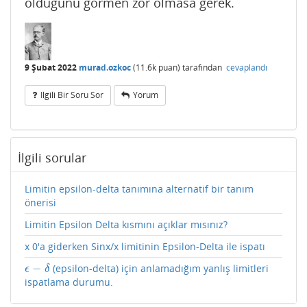
olduğunu görmen zor olmasa gerek.
9 Şubat 2022
murad.ozkoc
(
11.6k
puan)
tarafından
cevaplandı
Ilgili Bir Soru Sor
Yorum
İlgili sorular
Limitin epsilon-delta tanımına alternatif bir tanım
önerisi
Limitin Epsilon Delta kısmını açıklar mısınız?
x 0'a giderken Sinx/x limitinin Epsilon-Delta ile ispatı
−
(epsilon-delta) için anlamadığım yanlış limitleri
ϵ
−
δ
ϵ
δ
ispatlama durumu.