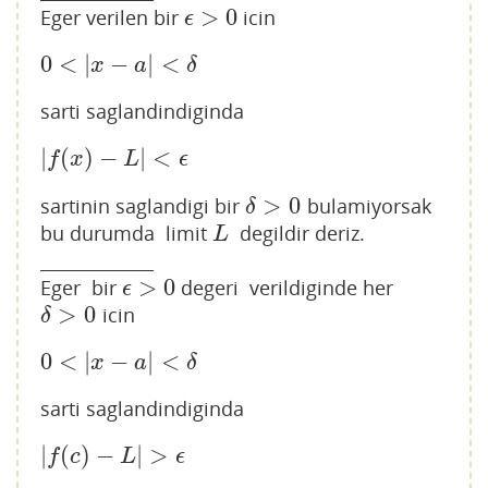
>
0
Eger verilen bir
icin
ϵ
>
0
ϵ
0
<
|
−
|
<
0
<
|
x
−
a
|
<
δ
x
a
δ
sarti saglandindiginda
|
(
)
−
|
<
|
f
(
x
)
−
L
|
<
ϵ
f
x
L
ϵ
>
0
sartinin saglandigi bir
bulamiyorsak
δ
>
0
δ
bu durumda limit
degildir deriz.
L
L
_____________
>
0
Eger bir
degeri verildiginde her
ϵ
>
0
ϵ
>
0
icin
δ
>
0
δ
0
<
|
−
|
<
0
<
|
x
−
a
|
<
δ
x
a
δ
sarti saglandindiginda
|
(
)
−
|
>
|
f
(
c
)
−
L
|
>
ϵ
f
c
L
ϵ