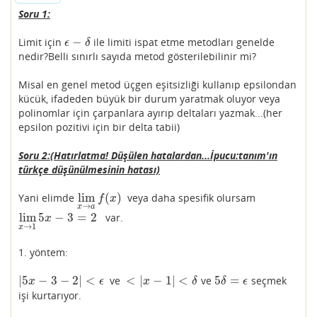
Soru 1:
−
Limit için
ile limiti ispat etme metodları genelde
ϵ
−
δ
ϵ
δ
nedir?Belli sınırlı sayıda metod gösterilebilinir mi?
Misal en genel metod üçgen eşitsizliği kullanıp epsilondan
kücük, ifadeden büyük bir durum yaratmak oluyor veya
polinomlar için çarpanlara ayırıp deltaları yazmak...(her
epsilon pozitivi için bir delta tabii)
Soru 2:(Hatırlatma! Düşülen hatalardan...İpucu:tanım'ın
türkçe düşünülmesinin hatası)
lim
(
)
Yani elimde
veya daha spesifik olursam
lim
x
→
a
f
(
x
)
f
x
→
x
a
lim
5
−
3
=
2
var.
lim
x
→
1
5
x
−
3
=
2
x
→
1
x
1. yöntem:
|
5
−
3
−
2
|
<
<
|
−
1
|
<
5
=
ve
ve
seçmek
|
5
x
−
3
−
2
|
<
ϵ
<
|
x
−
1
|
<
δ
5
δ
=
ϵ
x
ϵ
x
δ
δ
ϵ
işi kurtarıyor.