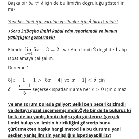
≠
Başka bir
için de bu limit'in doğruluğu gösterilir
δ
u
≠
δ
δ
δ
u
mi?
Yani her limit için varolan epsilonlar için
biricik midir?
δ
δ
⋆
Soru 3:(Başka limiti kabul edıp ıspatlamak ve bunun
⋆
yanlışlıgını gostermek)
lim
5
−
3
=
2
2
1
Elimde
var.Ama limiti
degil de
alıp
lim
x
→
1
5
x
−
3
=
2
2
1
x
→
1
x
ispatlamaya çalışalım.
Deneme 1:
5
|
−
1
|
+
1
>
|
5
−
4
|
|
−
1
|
<
ve
için
5
|
x
−
1
|
+
1
>
|
5
x
−
4
|
|
x
−
1
|
<
δ
x
x
x
δ
−
1
ϵ
=
>
0
seçersek ispatlanır ama her
için olmaz.
δ
=
ϵ
−
1
5
ϵ
>
0
δ
ϵ
5
Ve ana sorum burada geliyor: Belki ben beceriksizimdir
ve deltayı guzel seçememişimdir.Öyle bir delta buluruz ki
belki de bu yanlış limiti doğru gibi gösteririz.(gerçek
limiti bulup ve limitin biricikliğini gösterip bunu
çürütmekten başka hangi metod ile bu durumu yani
seçilen yanlış limitin yanlışlığını ispatlayabiliriz?)