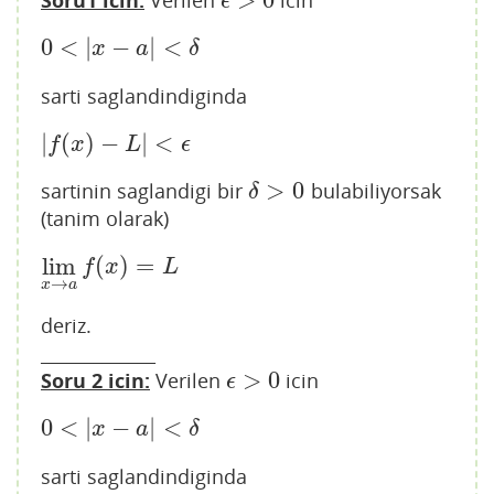
>
0
Soru1 icin:
Verilen
icin
ϵ
>
0
ϵ
0
<
|
−
|
<
0
<
|
x
−
a
|
<
δ
x
a
δ
sarti saglandindiginda
|
(
)
−
|
<
|
f
(
x
)
−
L
|
<
ϵ
f
x
L
ϵ
>
0
sartinin saglandigi bir
bulabiliyorsak
δ
>
0
δ
(tanim olarak)
lim
(
)
=
lim
x
→
a
f
(
x
)
=
L
f
x
L
→
x
a
deriz.
_____________
>
0
Soru 2 icin:
Verilen
icin
ϵ
>
0
ϵ
0
<
|
−
|
<
0
<
|
x
−
a
|
<
δ
x
a
δ
sarti saglandindiginda