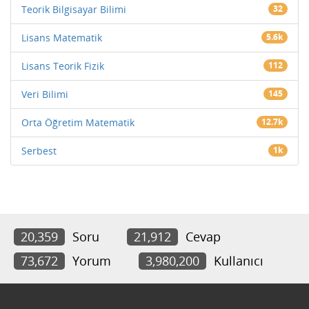
Teorik Bilgisayar Bilimi
32
Lisans Matematik
5.6k
Lisans Teorik Fizik
112
Veri Bilimi
145
Orta Öğretim Matematik
12.7k
Serbest
1k
20,359
Soru
21,912
Cevap
73,672
Yorum
3,980,200
Kullanıcı