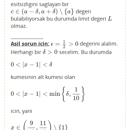
esitsizligini saglayan bir
∈
(
−
,
+
)
∖
{
}
degeri
c
∈
(
a
−
δ
,
a
+
δ
)
∖
{
a
}
c
a
δ
a
δ
a
bulabiliyorsak bu durumda limit degeri
L
L
olmaz.
______________
1
=
>
0
Asil sorun icin:
degerini alalim.
ϵ
=
1
2
>
0
ϵ
2
>
0
Herhangi bir
secelim. Bu durumda
δ
>
0
δ
0
<
|
−
1
|
<
0
<
|
x
−
1
|
<
δ
x
δ
kumesinin alt kumesi olan
1
{
}
0
<
|
−
1
|
<
min
,
0
<
|
x
−
1
|
<
min
{
δ
,
1
10
}
x
δ
10
icin, yani
9
11
(
)
∈
,
∖
{
1
}
x
∈
(
9
10
,
11
10
)
∖
{
1
}
x