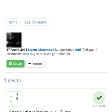
limit
epsilon-delta
17 Aralık 2016
Lisans Matematik
kategorisinde
Anil
(
7.9k
puan)
tarafından
soruldu
|
5.8k
kez görüntülendi
Cevap
Yorum
1
cevap
3
0
En İyi Cevap