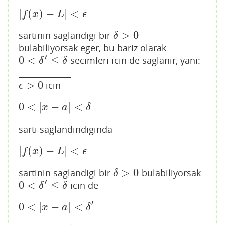
|
(
)
−
|
<
|
f
(
x
)
−
L
|
<
ϵ
f
x
L
ϵ
>
0
sartinin saglandigi bir
δ
>
0
δ
bulabiliyorsak eger, bu bariz olarak
′
0
<
≤
secimleri icin de saglanir, yani:
0
<
δ
′
≤
δ
δ
δ
_____________
>
0
icin
ϵ
>
0
ϵ
0
<
|
−
|
<
0
<
|
x
−
a
|
<
δ
x
a
δ
sarti saglandindiginda
|
(
)
−
|
<
|
f
(
x
)
−
L
|
<
ϵ
f
x
L
ϵ
>
0
sartinin saglandigi bir
bulabiliyorsak
δ
>
0
δ
′
0
<
≤
icin de
0
<
δ
′
≤
δ
δ
δ
′
0
<
|
−
|
<
0
<
|
x
−
a
|
<
δ
′
x
a
δ