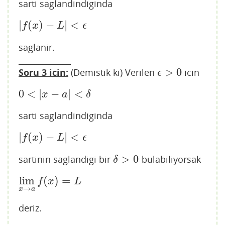
sarti saglandindiginda
|
(
)
−
|
<
|
f
(
x
)
−
L
|
<
ϵ
f
x
L
ϵ
saglanir.
_____________
>
0
Soru 3 icin:
(Demistik ki) Verilen
icin
ϵ
>
0
ϵ
0
<
|
−
|
<
0
<
|
x
−
a
|
<
δ
x
a
δ
sarti saglandindiginda
|
(
)
−
|
<
|
f
(
x
)
−
L
|
<
ϵ
f
x
L
ϵ
>
0
sartinin saglandigi bir
bulabiliyorsak
δ
>
0
δ
lim
(
)
=
lim
x
→
a
f
(
x
)
=
L
f
x
L
→
x
a
deriz.
_____________