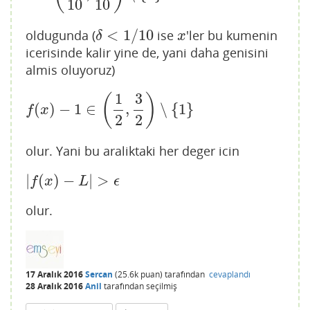
10
10
<
1
/
10
oldugunda (
ise
'ler bu kumenin
δ
<
1
/
10
x
δ
x
icerisinde kalir yine de, yani daha genisini
almis oluyoruz)
1
3
(
)
(
)
−
1
∈
,
∖
{
1
}
f
(
x
)
−
1
∈
(
1
2
,
3
2
)
∖
{
1
}
f
x
2
2
olur. Yani bu araliktaki her deger icin
|
(
)
−
|
>
|
f
(
x
)
−
L
|
>
ϵ
f
x
L
ϵ
olur.
17 Aralık 2016
Sercan
(
25.6k
puan)
tarafından
cevaplandı
28 Aralık 2016
Anil
tarafından
seçilmiş