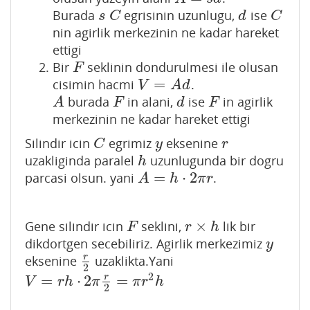
Burada
egrisinin uzunlugu,
ise
s
C
d
C
s
C
d
C
nin agirlik merkezinin ne kadar hareket
ettigi
Bir
seklinin dondurulmesi ile olusan
F
F
=
cisimin hacmi
.
V
=
A
d
V
A
d
burada
in alani,
ise
in agirlik
A
F
d
F
A
F
d
F
merkezinin ne kadar hareket ettigi
Silindir icin
egrimiz
eksenine
C
y
r
C
y
r
uzakliginda paralel
uzunlugunda bir dogru
h
h
=
⋅
2
parcasi olsun. yani
.
A
=
h
⋅
2
π
r
A
h
π
r
×
Gene silindir icin
seklini,
lik bir
F
r
×
h
F
r
h
dikdortgen secebiliriz. Agirlik merkezimiz
y
y
r
eksenine
uzaklikta.Yani
r
2
2
2
=
⋅
2
=
r
V
=
r
h
⋅
2
π
r
2
=
π
r
2
h
V
r
h
π
π
r
h
2