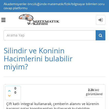
Akademisyenler öncülüğünde matematik/fizik/bilgisayar bilimleri soru
cevap platformu
Toggle
navigation
Silindir ve Koninin
Hacimlerini bulabilir
miyim?
0
2.2k
kez
0
görüntülendi
Çift katlı integral kullanarak, çemberin alanını ve kürenin
hacmini polar koordinantları kullanarak bulabildim.