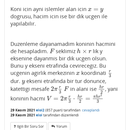
=
Koni icin ayni islemler alan icin
x
=
y
x
y
dogrusu, hacim icin ise bir dik ucgen ile
yapilabilir.
Duzenleme dayanamadim koninin hacmini
×
de hesapladim.
seklimiz
lik y
F
h
×
r
F
h
r
eksenine dayanmis bir dik ucgen olsun.
Bunu y ekseni etrafinda cevirecegiz. Bu
r
ucgenin agirlik merkezinin
koordinati
x
r
3
x
3
dur.
ekseni etrafinda bir tur donunce,
y
y
2
r
h
r
katettigi mesafe
in alani ise
, yani
2
π
r
3
F
h
r
2
π
F
3
2
2
=
2
⋅
=
r
h
r
π
h
r
koninin hacmi
V
=
2
π
r
3
⋅
h
r
2
=
π
h
r
2
3
V
π
3
2
3
29 Kasım 2021
eloi2
(
857
puan)
tarafından
cevaplandı
29 Kasım 2021
eloi
tarafından
düzenlendi
Ilgili Bir Soru Sor
Yorum