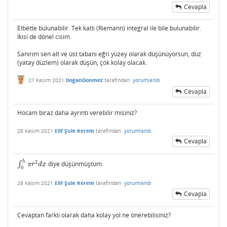
Cevapla
Elbette bulunabilir. Tek katlı (Riemann) integral ile bile bulunabilir.
İkisi de dönel cisim.
Sanırım sen alt ve üst tabanı eğri yüzey olarak düşünüyorsun, düz
(yatay düzlem) olarak düşün, çok kolay olacak.
27 Kasım 2021
DoganDonmez
tarafından
yorumlandı
Cevapla
Hocam biraz daha ayrıntı verebilir misiniz?
28 Kasım 2021
Elif Şule Kerem
tarafından
yorumlandı
Cevapla
h
2
∫
diye düşünmüştüm.
∫
0
h
π
r
2
d
x
π
r
d
x
0
28 Kasım 2021
Elif Şule Kerem
tarafından
yorumlandı
Cevapla
Cevaptan farklı olarak daha kolay yol ne önerebilisiniz?