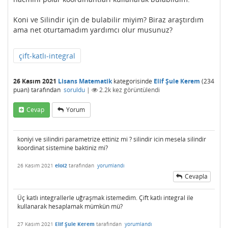
Koni ve Silindir için de bulabilir miyim? Biraz araştırdım
ama net oturtamadım yardımcı olur musunuz?
çift-katlı-integral
26 Kasım 2021
Lisans Matematik
kategorisinde
Elif Şule Kerem
(
234
puan)
tarafından
soruldu
|
2.2k
kez görüntülendi
Cevap
Yorum
koniyi ve silindiri parametrize ettiniz mi ? silindir icin mesela silindir
koordinat sistemine baktiniz mi?
26 Kasım 2021
eloi2
tarafından
yorumlandı
Cevapla
Üç katlı integrallerle uğraşmak istemedim. Çift katlı integral ile
kullanarak hesaplamak mümkün mü?
27 Kasım 2021
Elif Şule Kerem
tarafından
yorumlandı