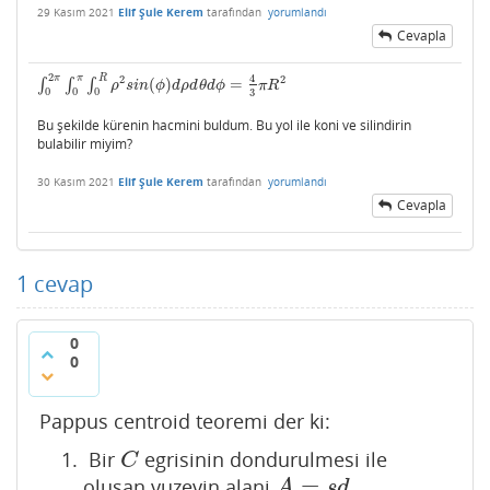
29 Kasım 2021
Elif Şule Kerem
tarafından
yorumlandı
Cevapla
2
π
π
R
4
2
2
∫
∫
∫
(
)
=
∫
0
2
π
∫
0
π
∫
0
R
ρ
2
s
i
n
(
ϕ
)
d
ρ
d
θ
d
ϕ
=
4
3
π
R
2
ρ
s
i
n
ϕ
d
ρ
d
θ
d
ϕ
π
R
0
0
0
3
Bu şekilde kürenin hacmini buldum. Bu yol ile koni ve silindirin
bulabilir miyim?
30 Kasım 2021
Elif Şule Kerem
tarafından
yorumlandı
Cevapla
1
cevap
0
0
Pappus centroid teoremi der ki:
Bir
egrisinin dondurulmesi ile
C
C
=
olusan yuzeyin alani
.
A
=
s
d
A
s
d