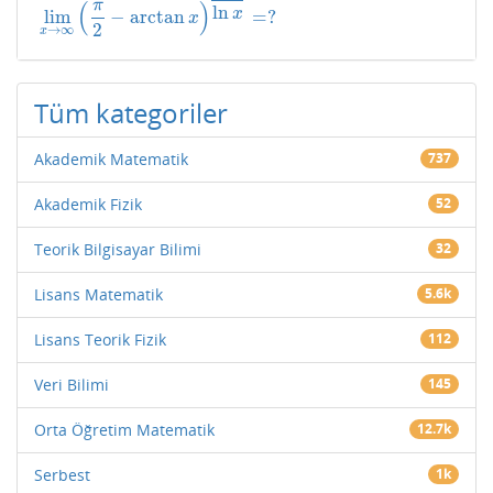
(
)
π
ln
lim
−
arctan
=
?
x
lim
x
→
∞
(
π
2
−
arctan
x
)
1
ln
x
=
?
x
2
→
∞
x
Tüm kategoriler
Akademik Matematik
737
Akademik Fizik
52
Teorik Bilgisayar Bilimi
32
Lisans Matematik
5.6k
Lisans Teorik Fizik
112
Veri Bilimi
145
Orta Öğretim Matematik
12.7k
Serbest
1k