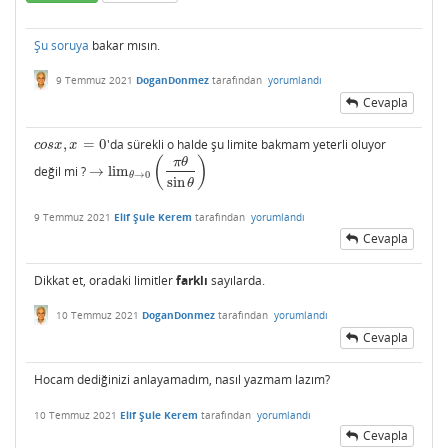
Şu soruya
bakar mısın.
9 Temmuz 2021
DoganDonmez
tarafından
yorumlandı
Cevapla
,
=
0
'da sürekli o halde şu limite bakmam yeterli oluyor
c
o
s
x
,
x
=
0
c
o
s
x
x
(
)
π
θ
değil mi ?
→
lim
→
lim
θ
→
0
(
π
θ
sin
θ
)
→
0
θ
sin
θ
9 Temmuz 2021
Elif Şule Kerem
tarafından
yorumlandı
Cevapla
Dikkat et, oradaki limitler
farklı
sayılarda.
10 Temmuz 2021
DoganDonmez
tarafından
yorumlandı
Cevapla
Hocam dediğinizi anlayamadım, nasıl yazmam lazım?
10 Temmuz 2021
Elif Şule Kerem
tarafından
yorumlandı
Cevapla