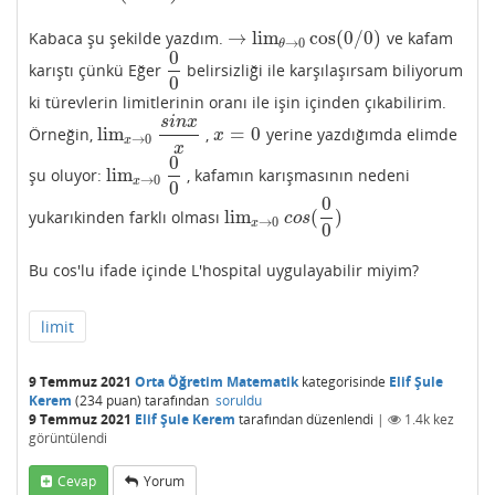
→
lim
cos
(
0
/
0
)
Kabaca şu şekilde yazdım.
ve kafam
→
lim
θ
→
0
cos
(
0
/
0
)
→
0
θ
0
karıştı çünkü Eğer
belirsizliği ile karşılaşırsam biliyorum
0
0
0
ki türevlerin limitlerinin oranı ile işin içinden çıkabilirim.
s
i
n
x
lim
=
0
Örneğin,
,
yerine yazdığımda elimde
lim
x
→
0
s
i
n
x
x
x
=
0
x
→
0
x
x
0
lim
şu oluyor:
, kafamın karışmasının nedeni
lim
x
→
0
0
0
→
0
x
0
0
lim
(
)
yukarıkinden farklı olması
lim
x
→
0
c
o
s
(
0
0
)
c
o
s
→
0
x
0
Bu cos'lu ifade içinde L'hospital uygulayabilir miyim?
limit
9 Temmuz 2021
Orta Öğretim Matematik
kategorisinde
Elif Şule
Kerem
(
234
puan)
tarafından
soruldu
9 Temmuz 2021
Elif Şule Kerem
tarafından
düzenlendi
|
1.4k
kez
görüntülendi
Cevap
Yorum