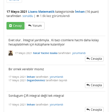
17 Mayıs 2021
Lisans Matematik
kategorisinde
İmhan
(
16
puan)
tarafından
soruldu
|
1.6k
kez görüntülendi
Cevap
Yorum
Evet olur.. İntegral yardımıyla.. Ki bazı cisimlere hacmi daha kolay
hesaplabilmek için kütüphane kulaniliyor
17 Mayıs 2021
Faical Yacine Issaka
tarafından
yorumlandı
Cevapla
Bır ornek verebilir mısınız
17 Mayıs 2021
İmhan
tarafından
yorumlandı
17 Mayıs 2021
DoganDonmez
tarafından
taşındı
Cevapla
Sordugum Çift integral değil tek ıntegral
17 Mayıs 2021
İmhan
tarafından
yorumlandı
Cevapla