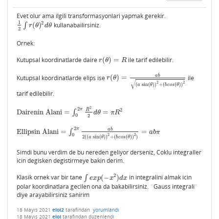
Evet olur ama ilgili transformasyonlari yapmak gerekir.
1
2
∫
(
)
kullanabailirsiniz.
1
2
∫
r
(
θ
)
2
d
θ
r
θ
d
θ
2
Ornek:
Kutupsal koordinatlarde daire
(
)
=
ile tarif edilebilir.
r
(
θ
)
=
R
r
θ
R
a
b
Kutupsal koordinatlarde elips ise
(
)
=
ile
r
(
θ
)
=
a
b
(
a
sin
(
θ
)
)
2
+
(
b
c
o
s
(
θ
)
)
2
r
θ
√
2
2
(
sin
(
)
)
+
(
(
)
)
a
θ
b
c
o
s
θ
tarif edilebilir.
2
2
π
R
2
Dairenin Alani
=
∫
=
Dairenin Alani
=
∫
0
2
π
R
2
2
d
θ
=
π
R
2
d
θ
π
R
0
2
2
π
a
b
Ellipsin Alani
=
∫
=
Ellipsin Alani
=
∫
0
2
π
a
b
2
(
(
a
sin
(
θ
)
)
2
+
(
b
c
o
s
(
θ
)
)
2
)
=
a
b
π
a
b
π
0
2
2
2
(
(
sin
(
)
)
+
(
(
)
)
)
a
θ
b
c
o
s
θ
Simdi bunu verdim de bu nereden geliyor derseniz, Coklu integraller
icin degisken degistirmeye bakin derim.
2
Klasik ornek var bir tane
∫
(
−
)
in integralini almak icin
∫
e
x
p
(
−
x
2
)
d
x
e
x
p
x
d
x
polar koordinatlara gecilen ona da bakabilirsiniz. `Gauss integrali`
diye arayabilirsiniz sanirim
18 Mayıs 2021
eloi2
tarafından
yorumlandı
18 Mayıs 2021
eloi
tarafından
düzenlendi