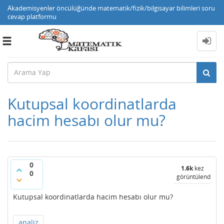
Akademisyenler öncülüğünde matematik/fizik/bilgisayar bilimleri soru
cevap platformu
Toggle
navigation
Kutupsal koordinatlarda
hacim hesabı olur mu?
0
1.6k
kez
0
görüntülendi
Kutupsal koordinatlarda hacim hesabı olur mu?
analiz