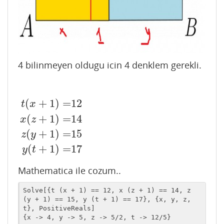
4 bilinmeyen oldugu icin 4 denklem gerekli.
(
+
1
)
=
12
t
x
(
+
1
)
=
14
x
z
t
(
x
+
1
)
=
12
x
(
z
+
1
)
=
14
z
(
y
+
1
)
=
15
y
(
t
+
1
)
=
17
(
+
1
)
=
15
z
y
(
+
1
)
=
17
y
t
Mathematica ile cozum..
Solve[{t (x + 1) == 12, x (z + 1) == 14, z 
(y + 1) == 15, y (t + 1) == 17}, {x, y, z, 
t}, PositiveReals]

{x -> 4, y -> 5, z -> 5/2, t -> 12/5}