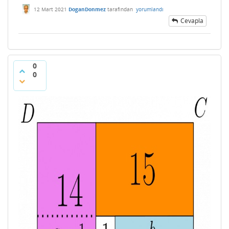
12 Mart 2021
DoganDonmez
tarafından
yorumlandı
Cevapla
0
0