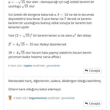
√
=
−
15
olur alan - olamayacağı için sağ üstteki karenin bir
a
=
−
15
a
−
−
√
uzunlugu
15
olur
15
Sol üstteki dik dortgene bakarsak
.
=
14
ise tek bi durumda
a
.
b
=
14
a
b
düşünebiliriz kısa kenar
2
uzun kenar ise
7
dersek ve karenin
2
7
karenin bir uzunluğunu bulmuş olduk sonuçta bir karenin tüm
kenarları eşittir
−
−
2
2
√
Yani
(
2
+
15
)
bir karenin kenarı
ise alanı
den dolayı
(
2
+
15
)
2
a
a
2
a
a
−
−
2
√
2
+
4
15
+
15
olur ifadeyi düzenlersek
2
2
+
4
15
+
15
−
−
√
19
+
4
15
olur hocam hata yapmış olabilirim hocam benim
19
+
4
15
yorumum budur hatamız varsa affola:)
8 Mart 2021
Captan
tarafından
yorumlandı
Cevapla
Merkezdeki hariç, diğerlerinin, sadece, dikdörtgen olduğu belirtilmiş.
Onların kare olduğunu kabul edemeyiz.
8 Mart 2021
DoganDonmez
tarafından
yorumlandı
Cevapla