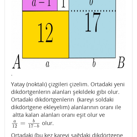
.
Yatay (noktalı) çizgileri çizelim. Ortadaki yeni
dikdörtgenlerin alanları şekildeki gibi olur.
Ortadaki dikdörtgenlerin (kareyi soldaki
dikdörtgene ekleyelim) alanlarının oranı ile
altta kalan alanları oranı eşit olur ve
=
a
b
olur.
a
12
=
b
17
−
b
12
17
−
b
Ortadaki (bu kez kareyi sağdaki dikdörtgene