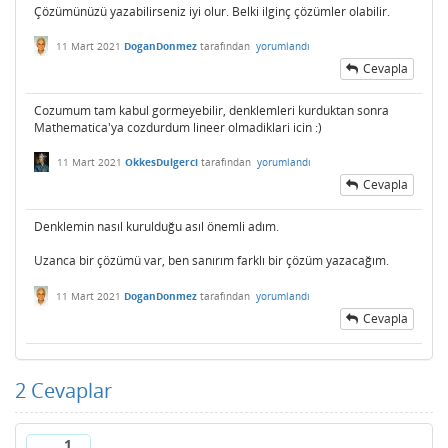
Çözümünüzü yazabilirseniz iyi olur. Belki ilginç çözümler olabilir.
11 Mart 2021
DoganDonmez
tarafından
yorumlandı
Cevapla
Cozumum tam kabul gormeyebilir, denklemleri kurduktan sonra
Mathematica'ya cozdurdum lineer olmadiklari icin :)
11 Mart 2021
OkkesDulgerci
tarafından
yorumlandı
Cevapla
Denklemin nasıl kurulduğu asıl önemli adım.
Uzanca bir çözümü var, ben sanırım farklı bir çözüm yazacağım.
11 Mart 2021
DoganDonmez
tarafından
yorumlandı
Cevapla
2
Cevaplar
1