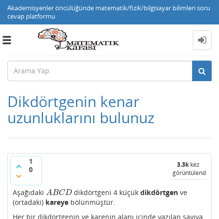
Akademisyenler öncülüğünde matematik/fizik/bilgisayar bilimleri soru
cevap platformu
Toggle
navigation
Dikdörtgenin kenar
uzunluklarını bulunuz
1
3.3k
kez
0
görüntülendi
Aşağıdaki
dikdörtgeni 4 küçük
dikdörtgen
ve
A
B
C
D
A
B
C
D
(ortadaki)
kareye
bölünmüştür.
Her bir dikdörtgenin ve karenin alanı içinde yazılan sayıya