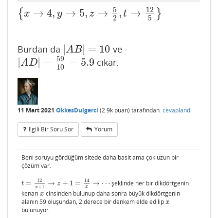
5
12
→
4
,
→
5
,
→
,
→
{
}
{
x
→
4
,
y
→
5
,
z
→
5
2
,
t
→
12
5
}
x
y
z
t
2
5
|
|
=
10
Burdan da
ve
|
A
B
|
=
10
A
B
59
|
|
=
=
5.9
cikar.
|
A
D
|
=
59
10
=
5.9
A
D
10
11 Mart 2021
OkkesDulgerci
(
2.9k
puan)
tarafından
cevaplandı
Ilgili Bir Soru Sor
Yorum
Beni soruyu gördüğüm sitede daha basit ama çok uzun bir
çözüm var.
12
14
=
→
+
1
=
→
⋯
şeklinde her bir dikdörtgenin
t
=
12
x
+
1
→
z
+
1
=
14
x
→
⋯
t
z
+
1
x
x
kenarı
cinsinden bulunup daha sonra büyük dikdörtgenin
x
x
alanın 59 oluşundan, 2.derece bir denkem elde edilip
x
x
bulunuyor.