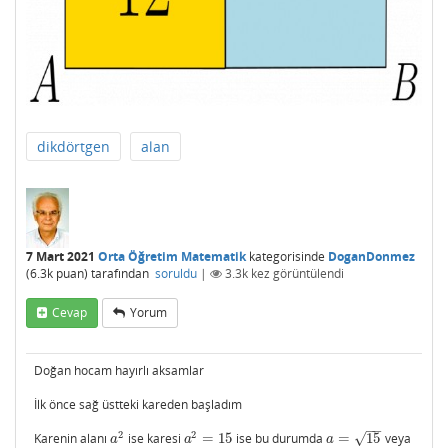
dikdörtgen
alan
7 Mart 2021
Orta Öğretim Matematik
kategorisinde
DoganDonmez
(
6.3k
puan)
tarafından
soruldu
|
3.3k
kez görüntülendi
Cevap
Yorum
Doğan hocam hayırlı aksamlar
İlk önce sağ üstteki kareden başladım
−
−
2
2
√
Karenin alanı
ise karesi
=
15
ise bu durumda
=
15
veya
a
2
a
2
=
15
a
=
15
a
a
a
−
−