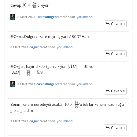
59
Cevap
10
×
cikiyor.
10
×
59
10
10
8 Mart 2021
OkkesDulgerci
tarafından
yorumlandı
Cevapla
@OkkesDulgerci kare miymiş yani ABCD? Hah.
8 Mart 2021
Ozgur
tarafından
yorumlandı
Cevapla
@Ozgur, hayir dikdortgen cikiyor.
|
|
=
10
ve
|
A
B
|
=
10
A
B
59
|
|
=
=
5.9
|
A
D
|
=
59
10
=
5.9
A
D
10
8 Mart 2021
OkkesDulgerci
tarafından
yorumlandı
Cevapla
59
Benim kafam neredeydi acaba,
10
×
'u tek bir kenarın uzunluğu
10
×
59
10
10
gibi algıladım.
9 Mart 2021
Ozgur
tarafından
yorumlandı
Cevapla