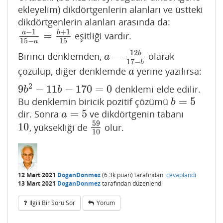
ekleyelim) dikdörtgenlerin alanları ve üstteki
dikdörtgenlerin alanları arasında da:
−
1
+
1
a
b
=
eşitliği vardır.
a
−
1
15
−
a
=
b
+
1
15
15
−
15
a
12
=
b
Birinci denklemden,
olarak
a
=
12
b
17
−
b
a
17
−
b
çözülüp, diğer denklemde
yerine yazılırsa:
a
a
2
9
−
11
−
170
=
0
denklemi elde edilir.
9
b
2
−
11
b
−
170
=
0
b
b
=
5
Bu denklemin biricik pozitif çözümü
b
=
5
b
=
5
dir. Sonra
ve dikdörtgenin tabanı
a
=
5
a
59
10
, yüksekliği de
olur.
10
59
10
10
12 Mart 2021
DoganDonmez
(
6.3k
puan)
tarafından
cevaplandı
13 Mart 2021
DoganDonmez
tarafından
düzenlendi
Ilgili Bir Soru Sor
Yorum