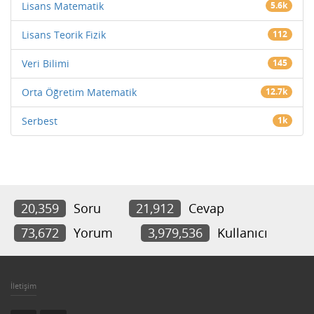
Lisans Matematik
5.6k
Lisans Teorik Fizik
112
Veri Bilimi
145
Orta Öğretim Matematik
12.7k
Serbest
1k
20,359
Soru
21,912
Cevap
73,672
Yorum
3,979,536
Kullanıcı
İletişim