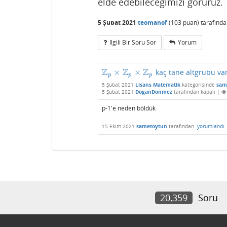
elde edebileceğimizi görürüz.
5 Şubat 2021
teomanof
(
103
puan)
tarafınd
Ilgili Bir Soru Sor
Yorum
Z
Z
Z
×
×
kaç tane altgrubu va
Z
p
×
Z
p
×
Z
p
p
p
p
5 Şubat 2021
Lisans Matematik
kategorisinde
sam
5 Şubat 2021
DoganDonmez
tarafından
kapalı
|
p-1'e neden böldük
15 Ekim 2021
sametoytun
tarafından
yorumlandı
20,359
Soru