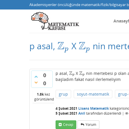
Akademisyenler öncülüğünde matematik/fizik/bilgisayar bi
Anasay
Z
Z
p asal,
X
nin merte
Z
p
Z
p
p
p
Z
Z
p asal,
X
nin mertebesi p olan a
Z
p
Z
p
0
p
p
başladım fakat nasıl ilerlemeliyim
0
grup
soyut-matematik
grup-
1.8k
kez
görüntülendi
4 Şubat 2021
Lisans Matematik
kategorisin
5 Şubat 2021
Anil
tarafından
düzenlendi
|
Cevap
Yorum