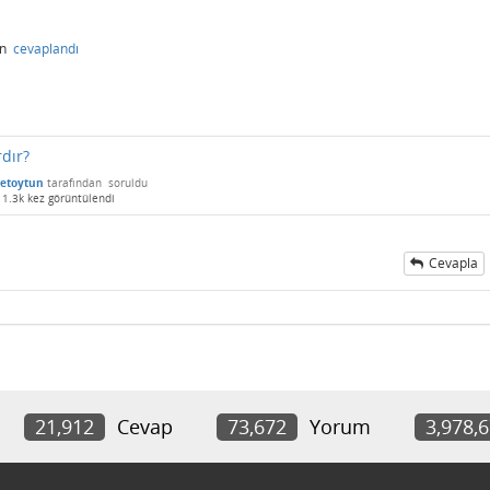
an
cevaplandı
rdır?
etoytun
tarafından
soruldu
1.3k
kez görüntülendi
Cevapla
21,912
Cevap
73,672
Yorum
3,978,