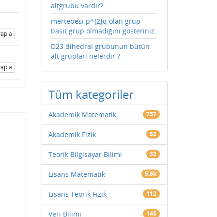
altgrubu vardır?
mertebesi p^{2}q olan grup
basit grup olmadığını gösteriniz.
apla
D23 dihedral grubunun bütün
alt grupları nelerdir ?
apla
Tüm kategoriler
Akademik Matematik
737
Akademik Fizik
52
Teorik Bilgisayar Bilimi
32
Lisans Matematik
5.6k
Lisans Teorik Fizik
112
Veri Bilimi
145