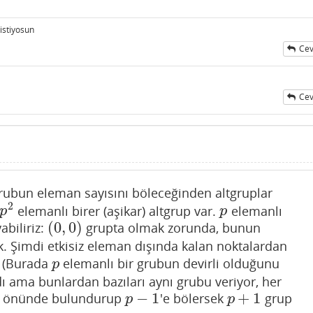
istiyosun
Cev
Cev
rubun eleman sayısını böleceğinden altgruplar
2
elemanlı birer (aşikar) altgrup var.
elemanlı
p
2
p
p
p
(
0
,
0
)
abiliriz:
grupta olmak zorunda, bunun
(
0
,
0
)
. Şimdi etkisiz eleman dışında kalan noktalardan
z. (Burada
elemanlı bir grubun devirli olduğunu
p
p
 ama bunlardan bazıları aynı grubu veriyor, her
−
1
+
1
z önünde bulundurup
'e bölersek
grup
p
−
1
p
+
1
p
p