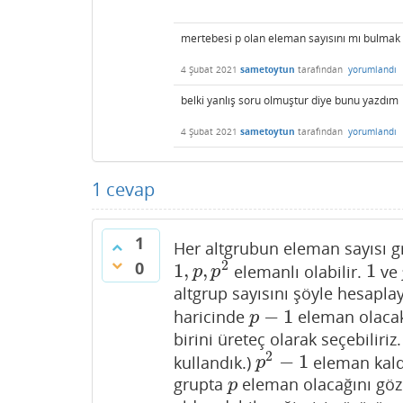
mertebesi p olan eleman sayısını mı bulmak 
4 Şubat 2021
sametoytun
tarafından
yorumlandı
belki yanlış soru olmuştur diye bunu yazdım
4 Şubat 2021
sametoytun
tarafından
yorumlandı
1
cevap
1
Her altgrubun eleman sayısı g
0
2
1
,
,
1
elemanlı olabilir.
ve
1
,
p
,
p
2
1
p
p
altgrup sayısını şöyle hesaplay
−
1
haricinde
eleman olacak
p
−
1
p
birini üreteç olarak seçebiliri
2
−
1
kullandık.)
eleman kaldı
p
2
−
1
p
grupta
eleman olacağını gö
p
p