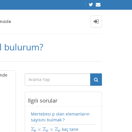
mızda
ıl bulurum?
inde
İlgili sorular
Mertebesi p olan elemanların
sayısını bulmak ?
Z
Z
Z
×
×
kaç tane
Z
p
×
Z
p
×
Z
p
p
p
p