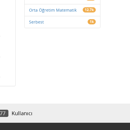
Orta Öğretim Matematik
12.7k
Serbest
1k
677
Kullanıcı