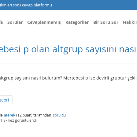
limleri soru cevap platformu
fa
Sorular
Cevaplanmamış
Kategoriler
Bir Soru Sor
Hakkı
besi p olan altgrup sayısını nas
ltgrup sayısını nasıl bulurum? Mertebesi p ise devirli gruptur şekl
teori
de
merek
(
12
puan)
tarafından
soruldu
1.8k
kez görüntülendi