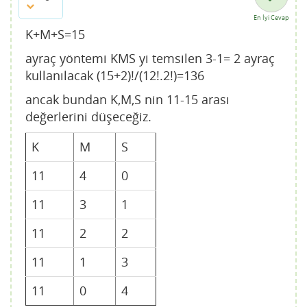
En İyi Cevap
K+M+S=15
ayraç yöntemi KMS yi temsilen 3-1= 2 ayraç
kullanılacak (15+2)!/(12!.2!)=136
ancak bundan K,M,S nin 11-15 arası
değerlerini düşeceğiz.
K
M
S
11
4
0
11
3
1
11
2
2
11
1
3
11
0
4