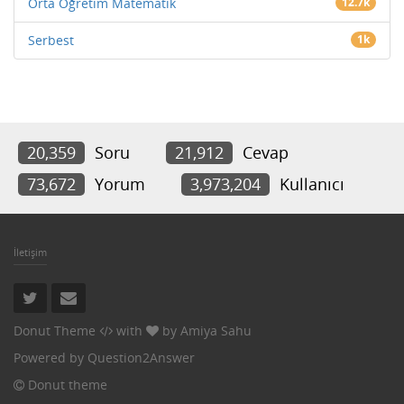
Orta Öğretim Matematik
12.7k
Serbest
1k
20,359
Soru
21,912
Cevap
73,672
Yorum
3,973,204
Kullanıcı
İletişim
Donut Theme
with
by
Amiya Sahu
Powered by
Question2Answer
Donut theme