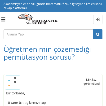
Akademisyenler öncülüğünde matematik/fizik/bilgisayar bilimleri soru
cevap platformu
Toggle
navigation
Öğretmenimin çözemediği
permütasyon sorusu?
0
1.8k
kez
0
görüntülendi
Bir torbada,
10 tane özdeş kırmızı top