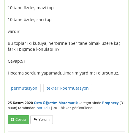
10 tane özdeş mavi top
10 tane özdeş sarı top
vardır.
Bu toplar iki kutuya, herbirine 15er tane olmak üzere kaç
farklı biçimde konulabilir?
Cevap:91
Hocama sordum yapamadı.Umarım yardımcı olursunuz.
permütasyon
tekrarlı-permütasyon
25 Kasım 2020
Orta Öğretim Matematik
kategorisinde
Prophecy
(
31
puan)
tarafından
soruldu
|
1.8k
kez görüntülendi
Cevap
Yorum