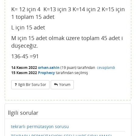
K= 12 için 4 K=13 için 3 K=14 için 2 K=15 için
1 toplam 15 adet
L için 15 adet
M için 15 adet olmak üzere toplam 45 adet i
düşeceğiz.
136-45 =91
14 Kasım 2022
orhan.sahin
(
19
puan)
tarafından
cevaplandı
15 Kasım 2022
Prophecy
tarafından
seçilmiş
Ilgili Bir Soru Sor
Yorum
İlgili sorular
tekrarlı permütasyon sorusu