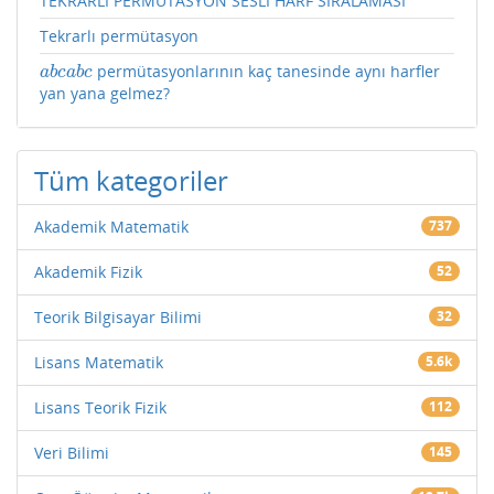
TEKRARLI PERMÜTASYON SESLİ HARF SIRALAMASI
Tekrarlı permütasyon
permütasyonlarının kaç tanesinde aynı harfler
a
b
c
a
b
c
a
b
c
a
b
c
yan yana gelmez?
Tüm kategoriler
Akademik Matematik
737
Akademik Fizik
52
Teorik Bilgisayar Bilimi
32
Lisans Matematik
5.6k
Lisans Teorik Fizik
112
Veri Bilimi
145