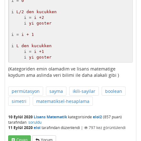
i
 = 
0
i
L/2 den kucukken
i
 = 
i +2
i
yi goster
i
 = 
i + 1
i
L den kucukken
i
 = 
i +1
i
yi goster
(Kategoriden emin olamadim ve lisans matematige
koydum ama aslinda veri bilimi ile daha alakali gibi )
permütasyon
sayma
ikili-sayilar
boolean
simetri
matematiksel-hesaplama
10 Eylül 2020
Lisans Matematik
kategorisinde
eloi2
(
857
puan)
tarafından
soruldu
11 Eylül 2020
eloi
tarafından
düzenlendi
|
797
kez görüntülendi
Cevap
Yorum