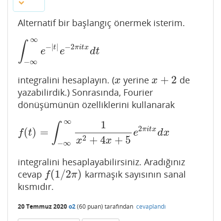
Alternatif bir başlangıç önermek isterim.
∞
∫
−
|
|
−
2
t
π
i
t
x
∫
−
∞
∞
e
−
|
t
|
e
−
2
π
i
t
x
d
t
e
e
d
t
−
∞
+
2
integralini hesaplayın. (
yerine
de
x
x
+
2
x
x
yazabilirdik.) Sonrasında, Fourier
dönüşümünün özelliklerini kullanarak
∞
1
∫
2
π
i
t
x
(
)
=
f
(
t
)
=
∫
−
∞
∞
1
x
2
+
4
x
+
5
e
2
π
i
t
x
d
x
f
t
e
d
x
2
+
4
+
5
x
x
−
∞
integralini hesaplayabilirsiniz. Aradığınız
(
1
/
2
)
cevap
karmaşık sayısının sanal
f
(
1
/
2
π
)
f
π
kısmıdır.
20 Temmuz 2020
o2
(
60
puan)
tarafından
cevaplandı