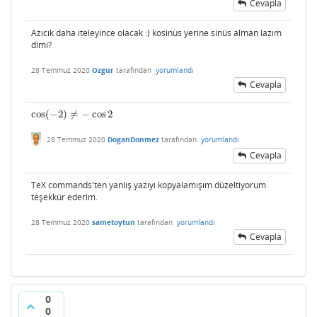
Cevapla
Azıcık daha iteleyince olacak :) kosinüs yerine sinüs alman lazım
dimi?
28 Temmuz 2020
Ozgur
tarafından
yorumlandı
Cevapla
cos
(
−
2
)
≠
−
cos
2
cos
(
−
2
)
≠
−
cos
2
28 Temmuz 2020
DoganDonmez
tarafından
yorumlandı
Cevapla
TeX commands'ten yanlış yazıyı kopyalamışım düzeltiyorum
teşekkür ederim.
28 Temmuz 2020
sametoytun
tarafından
yorumlandı
Cevapla
0
0