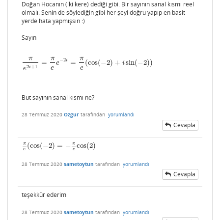
Doğan Hocanın (iki kere) dediği gibi. Bir sayının sanal kısmı reel
olmalı. Senin de söylediğin gibi her şeyi doğru yapıp en basit
yerde hata yapmışsın :)
Sayın
π
π
π
−
2
i
=
=
(
cos
(
−
2
)
+
sin
(
−
2
)
)
π
e
2
i
+
1
=
π
e
e
−
2
i
=
π
e
(
cos
(
−
2
)
+
i
sin
(
−
2
)
)
e
i
2
+
1
i
e
e
e
But sayının sanal kısmı ne?
28 Temmuz 2020
Ozgur
tarafından
yorumlandı
Cevapla
π
π
(
cos
(
−
2
)
=
−
cos
(
2
)
π
e
(
cos
(
−
2
)
=
−
π
e
cos
(
2
)
e
e
28 Temmuz 2020
sametoytun
tarafından
yorumlandı
Cevapla
teşekkür ederim
28 Temmuz 2020
sametoytun
tarafından
yorumlandı