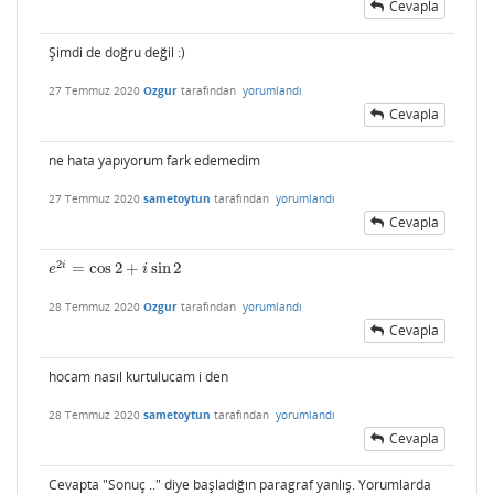
Cevapla
Şimdi de doğru değil :)
27 Temmuz 2020
Ozgur
tarafından
yorumlandı
Cevapla
ne hata yapıyorum fark edemedim
27 Temmuz 2020
sametoytun
tarafından
yorumlandı
Cevapla
2
i
=
cos
2
+
sin
2
e
2
i
=
cos
2
+
i
sin
2
e
i
28 Temmuz 2020
Ozgur
tarafından
yorumlandı
Cevapla
hocam nasıl kurtulucam i den
28 Temmuz 2020
sametoytun
tarafından
yorumlandı
Cevapla
Cevapta "Sonuç .." diye başladığın paragraf yanlış. Yorumlarda