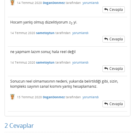
14 Temmuz 2020
DoganDonmez
tarafından
yorumlandı
Cevapla
Hocam yanlış olmuş düzelitiyorum
yi.
z
2
z
2
14 Temmuz 2020
sametoytun
tarafından
yorumlandı
Cevapla
ne yapmam lazım sonuç hala reel değil
14 Temmuz 2020
sametoytun
tarafından
yorumlandı
Cevapla
Sonucun reel olmamasının nedeni, yukarıda belirtildiği gibi, sizin,
kompleks sayının sanal kısmını yanlış hesaplamanız.
15 Temmuz 2020
DoganDonmez
tarafından
yorumlandı
Cevapla
2
Cevaplar