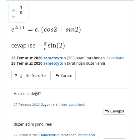
1
0
2
+
1
=
.
(
2
+
2
)
i
e
2
i
+
1
=
e
.
(
c
o
s
2
+
s
i
n
2
)
e
e
c
o
s
s
i
n
−
sin
(
2
)
π
cevap ise
−
π
e
sin
(
2
)
e
25 Temmuz 2020
sametoytun
(
303
puan)
tarafından
cevaplandı
28 Temmuz 2020
sametoytun
tarafından
düzenlendi
Ilgili Bir Soru Sor
Yorum
Hala reel değil?
27 Temmuz 2020
Ozgur
tarafından
yorumlandı
Cevapla
düzenledim şimdi reel
27 Temmuz 2020
sametoytun
tarafından
yorumlandı