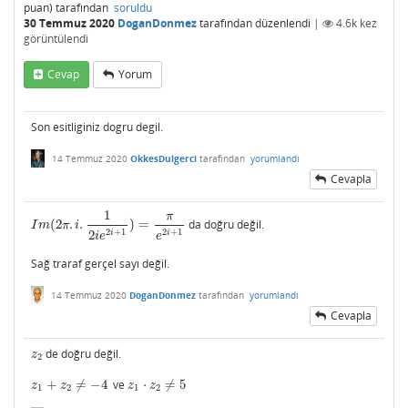
puan)
tarafından
soruldu
30 Temmuz 2020
DoganDonmez
tarafından
düzenlendi
|
4.6k
kez
görüntülendi
Cevap
Yorum
Son esitliginiz dogru degil.
14 Temmuz 2020
OkkesDulgerci
tarafından
yorumlandı
Cevapla
1
π
(
2
.
.
)
=
da doğru değil.
I
m
(
2
π
.
i
.
1
2
i
e
2
i
+
1
)
=
π
e
2
i
+
1
I
m
π
i
2
+
1
2
+
1
2
i
i
i
e
e
Sağ traraf gerçel sayı değil.
14 Temmuz 2020
DoganDonmez
tarafından
yorumlandı
Cevapla
de doğru değil.
z
2
z
2
+
≠
−
4
ve
⋅
≠
5
z
1
+
z
2
≠
−
4
z
1
⋅
z
2
≠
5
z
z
z
z
1
2
1
2