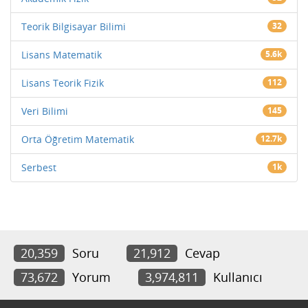
Teorik Bilgisayar Bilimi
32
Lisans Matematik
5.6k
Lisans Teorik Fizik
112
Veri Bilimi
145
Orta Öğretim Matematik
12.7k
Serbest
1k
20,359
Soru
21,912
Cevap
73,672
Yorum
3,974,811
Kullanıcı