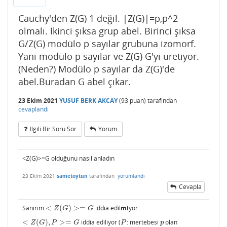
Cauchy'den Z(G) 1 değil. |Z(G)|=p,p^2
olmalı. İkinci şıksa grup abel. Birinci şıksa
G/Z(G) modülo p sayılar grubuna izomorf.
Yani modülo p sayılar ve Z(G) G'yi üretiyor.
(Neden?) Modülo p sayılar da Z(G)'de
abel.Buradan G abel çıkar.
23 Ekim 2021
YUSUF BERK AKCAY
(
93
puan)
tarafından
cevaplandı
Ilgili Bir Soru Sor
Yorum
<Z(G)>=G olduğunu nasıl anladın
23 Ekim 2021
sametoytun
tarafından
yorumlandı
Cevapla
Sanırım
<
(
)
>
=
iddia edil
mi
yor.
<
Z
(
G
)
>=
G
Z
G
G
<
(
)
,
>
=
iddia ediliyor (
: mertebesi
olan
<
Z
(
G
)
,
P
>=
G
P
p
Z
G
P
G
P
p