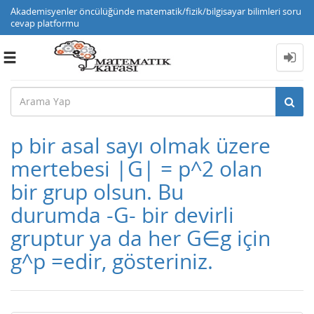
Akademisyenler öncülüğünde matematik/fizik/bilgisayar bilimleri soru
cevap platformu
Toggle
navigation
p bir asal sayı olmak üzere
mertebesi |G| = p^2 olan
bir grup olsun. Bu
durumda -G- bir devirli
gruptur ya da her G∈g için
g^p =edir, gösteriniz.