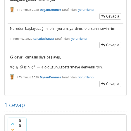
1 Temmuz 2020
DoganDonmez
tarafından
yorumlandı
Cevapla
Nereden başlayacağımı bilmiyorum, yardımcı olursanız sevinirim
1 Temmuz 2020
calculuskafası
tarafından
yorumlandı
Cevapla
devirli olmasın diye başlayıp,
G
G
p
∀
∈
için
=
olduğunu göstermeye denyebilirsin.
∀
g
∈
G
g
p
=
e
g
G
g
e
1 Temmuz 2020
DoganDonmez
tarafından
yorumlandı
Cevapla
1
cevap
0
0