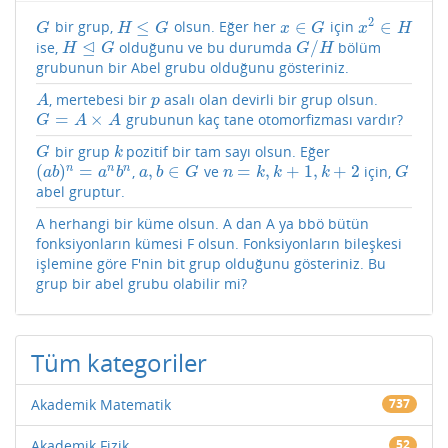
2
≤
∈
∈
bir grup,
olsun. Eğer her
için
G
H
≤
G
x
∈
G
x
2
∈
H
G
H
G
x
G
x
H
⊴
/
ise,
olduğunu ve bu durumda
bölüm
H
⊴
G
G
/
H
H
G
G
H
grubunun bir Abel grubu olduğunu gösteriniz.
, mertebesi bir
asalı olan devirli bir grup olsun.
A
p
A
p
=
×
grubunun kaç tane otomorfizması vardır?
G
=
A
×
A
G
A
A
bir grup
pozitif bir tam sayı olsun. Eğer
G
k
G
k
(
)
=
,
∈
=
,
+
1
,
+
2
n
n
n
,
ve
için,
(
a
b
)
n
=
a
n
b
n
a
,
b
∈
G
n
=
k
,
k
+
1
,
k
+
2
G
a
b
a
b
a
b
G
n
k
k
k
G
abel gruptur.
A herhangi bir küme olsun. A dan A ya bbö bütün
fonksiyonların kümesi F olsun. Fonksiyonların bileşkesi
işlemine göre F'nin bit grup olduğunu gösteriniz. Bu
grup bir abel grubu olabilir mi?
Tüm kategoriler
Akademik Matematik
737
Akademik Fizik
52