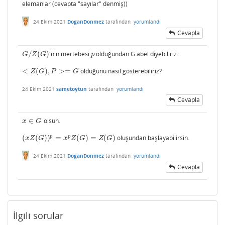
elemanlar (cevapta "sayılar" denmiş))
24 Ekim 2021
DoganDonmez
tarafından
yorumlandı
Cevapla
/
(
)
'nin mertebesi
olduğundan G abel diyebiliriz.
G
/
Z
(
G
)
p
G
Z
G
p
<
(
)
,
>
=
olduğunu nasıl gösterebiliriz?
<
Z
(
G
)
,
P
>=
G
Z
G
P
G
24 Ekim 2021
sametoytun
tarafından
yorumlandı
Cevapla
∈
olsun.
x
∈
G
x
G
p
p
(
(
)
)
=
(
)
=
(
)
oluşundan başlayabilirsin.
(
x
Z
(
G
)
)
p
=
x
p
Z
(
G
)
=
Z
(
G
)
x
Z
G
x
Z
G
Z
G
24 Ekim 2021
DoganDonmez
tarafından
yorumlandı
Cevapla
İlgili sorular