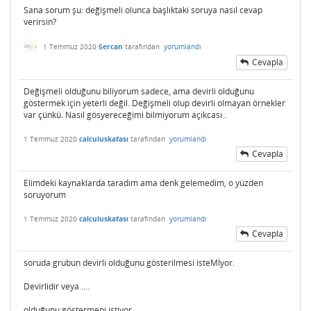
Sana sorum şu: değişmeli olunca başlıktaki soruya nasıl cevap
verirsin?
1 Temmuz 2020
Sercan
tarafından
yorumlandı
Cevapla
Değişmeli olduğunu biliyorum sadece, ama devirli olduğunu
göstermek için yeterli değil. Değişmeli olup devirli olmayan örnekler
var çünkü. Nasıl gösyereceğimi bilmiyorum açıkcası .
1 Temmuz 2020
calculuskafası
tarafından
yorumlandı
Cevapla
Elimdeki kaynaklarda taradım ama denk gelemedim, o yüzden
soruyorum
1 Temmuz 2020
calculuskafası
tarafından
yorumlandı
Cevapla
soruda grubun devirli olduğunu gösterilmesi isteMİyor.
Devirlidir veya ....
olduğunu göstermeni istiyor.