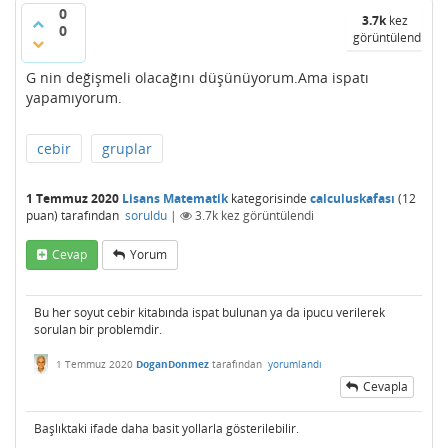
0
3.7k
kez
0
görüntülendi
G nin değişmeli olacağını düşünüyorum.Ama ispatı
yapamıyorum.
cebir
gruplar
1 Temmuz 2020
Lisans Matematik
kategorisinde
calculuskafası
(
12
puan)
tarafından
soruldu
|
3.7k
kez görüntülendi
Cevap
Yorum
Bu her soyut cebir kitabında ispat bulunan ya da ipucu verilerek
sorulan bir problemdir.
1 Temmuz 2020
DoganDonmez
tarafından
yorumlandı
Cevapla
Başlıktaki ifade daha basit yollarla gösterilebilir.