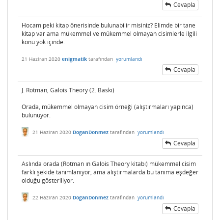
Cevapla
Hocam peki kitap önerisinde bulunabilir misiniz? Elimde bir tane
kitap var ama mükemmel ve mükemmel olmayan cisimlerle ilgili
konu yok içinde.
21 Haziran 2020
enigmatik
tarafından
yorumlandı
Cevapla
J. Rotman, Galois Theory (2. Baskı)
Orada, mükemmel olmayan cisim örneği (alıştırmaları yapınca)
bulunuyor.
21 Haziran 2020
DoganDonmez
tarafından
yorumlandı
Cevapla
Aslında orada (Rotman ın Galois Theory kitabı) mükemmel cisim
farklı şekide tanımlanıyor, ama alıştırmalarda bu tanıma eşdeğer
olduğu gösteriliyor.
22 Haziran 2020
DoganDonmez
tarafından
yorumlandı
Cevapla