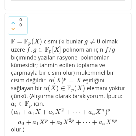
0
0
F
F
=
(
)
≠
0
cismi (ki bunlar
olmak
F
=
F
p
(
X
)
g
≠
0
X
g
p
F
,
∈
[
]
/
üzere
polinomları için
f
,
g
∈
F
p
[
X
]
f
/
g
f
g
X
f
g
p
biçiminde yazılan rasyonel polinomlar
kümesidir; tahmin edilen toplama ve
çarpmayla bir cisim olur) mükemmel bir
(
)
=
p
cisim değildir.
eşitliğini
α
(
X
)
p
=
X
α
X
X
F
(
)
∈
(
)
sağlayan bir
elemanı yoktur
α
(
X
)
∈
F
p
(
X
)
α
X
X
p
çünkü. (Alıştırma olarak bırakıyorum. İpucu:
F
∈
için,
a
i
∈
F
p
a
i
p
2
(
+
+
+
⋯
+
)
n
p
(
a
0
+
a
1
X
+
a
2
X
2
+
⋯
+
a
n
X
n
)
p
=
a
0
+
a
1
X
p
+
a
2
X
2
p
+
⋯
+
a
n
a
a
X
a
X
a
X
0
1
2
n
2
=
+
+
+
⋯
+
p
p
n
p
a
a
X
a
X
a
X
0
1
2
n
olur.)