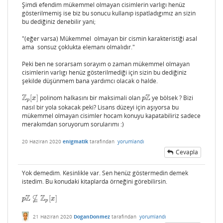
Şimdi efendim mükemmel olmayan cisimlerin varlıgı henüz
gösterilmemiş ise biz bu sonucu kullanıp ispatladıgımız an sizin
bu dediğiniz denebilir yani;
"(eğer varsa) Mükemmel olmayan bir cismin karakteristiği asal
ama sonsuz çoklukta elemanı olmalıdır."
Peki ben ne sorarsam sorayım o zaman mükemmel olmayan
cisimlerin varlıgı henüz gösterilmediği için sizin bu dediğiniz
şekilde düşünmem bana yardımcı olacak o halde.
Z
Z
[
]
polinom halkasını bir maksimali olan
ye bölsek ? Bizi
Z
p
[
x
]
p
Z
x
p
p
nasıl bir yola sokacak peki? Lisans düzeyi için aşıyorsa bu
mükemmel olmayan cisimler hocam konuyu kapatabiliriz sadece
merakımdan soruyorum sorularımı :)
20 Haziran 2020
enigmatik
tarafından
yorumlandı
Cevapla
Yok demedim. Kesinlikle var. Sen henüz göstermedin demek
istedim. Bu konudaki kitaplarda örneğini görebilirsin.
Z

Z
[
]
p
Z
⊈
Z
p
[
x
]
p
x
p
21 Haziran 2020
DoganDonmez
tarafından
yorumlandı