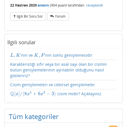
22 Haziran 2020
anesin
(
904
puan)
tarafından
cevaplandı
Ilgili Bir Soru Sor
Yorum
İlgili sorular
,
,
'nın ve
'nin sonlu genişlemesidir
L
,
K
K
,
F
L
K
K
F
Karakteristiği sıfır veya bir asal sayı olan bir cismin
bütün genişlemelerinin ayrılabilir olduğunu nasıl
gösteririz?
Cisim genişlemeleri ve cebirsel genişlemeler
5
3
Q
[
]
/
⟨
8
+
6
−
3
⟩
cisim midir? Açıklayınız.
Q
[
x
]
/
⟨
8
x
5
+
6
x
3
−
3
⟩
x
x
x
Tüm kategoriler