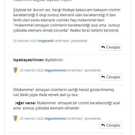
Şöylede bir durum var, hangi ifadeye bakarsam bakayım cisimin
karakteristiği 0 olup sonsuz elemanlı olan karakteristigi 0 dan
farklı olan sonlu elemanlı cisimler hep mükemmel iken
"mükemmel olmayan cisilmlerin karakteristiği asal ama sonsuz
çoklukta elemanı olmak zorunda" ifadesi biraz kafamı karıstırdı.
20 Haziran 2020
enigmatik
tarafından
yorumlandı
Cevapla
İspatlayabilirsen
diyebilirsin.
20 Haziran 2020
DoganDonmez
tarafından
yorumlandı
Cevapla
(Mükemmel olmayan cisimlerin varlığı henüz gösterilmemiş
ise) Belki şöyle ifade etmek dah iyi olur:
(
eğer varsa
) Mükemmel olmayan bir cismin karakteristiği asal
ama sonsuz çoklukta elemanı olmalıdır.
20 Haziran 2020
DoganDonmez
tarafından
yorumlandı
Cevapla