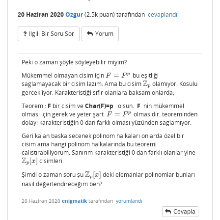
20 Haziran 2020
Ozgur
(
2.5k
puan)
tarafından
cevaplandı
Ilgili Bir Soru Sor
Yorum
Peki o zaman şöyle söyleyebilir miyim?
p
Mükemmel olmayan cisim için
=
bu eşitliği
F
=
F
p
F
F
Z
saglamayacak bir cisim lazım. Ama bu cisim
olamıyor. Kosulu
Z
p
p
gercekliyor. Karakteristiği sıfır olanlara baksam onlarda;
Teorem :
F
bir cisim ve
Char(F)=p
olsun.
F
nin mükemmel
p
olması için gerek ve yeter şart
=
olmasıdır. teoreminden
F
=
F
p
F
F
dolayı karakteristiğin 0 dan farklı olması yüzünden saglamıyor.
Geri kalan baska secenek polinom halkaları onlarda özel bir
cisim ama hangi polinom halkalarında bu teoremi
calıstırabiliyorum. Sanırım karakteristiği 0 dan farklı olanlar yine
Z
[
]
cisimleri.
Z
p
[
x
]
x
p
Z
Şimdi o zaman soru şu
[
]
deki elemanlar polinomlar bunları
Z
p
[
x
]
x
p
nasıl değerlendireceğim ben?
20 Haziran 2020
enigmatik
tarafından
yorumlandı
Cevapla