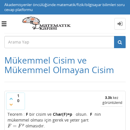
Akademisyenler öncülüğünde matematik/fizik/bilgisayar bilimleri soru
cevap platformu
Toggle
navigation
Mükemmel Cisim ve
Mükemmel Olmayan Cisim
1
3.3k
kez
0
görüntülendi
Teorem :
F
bir cisim ve
Char(F)=p
olsun.
F
nin
mükemmel olması için gerek ve yeter şart
=
p
olmasıdır.
F
=
F
p
F
F