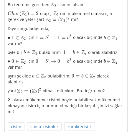
Z
Bu teoreme göre ben
cismini alsam.
Z
2
2
Z
Z
(
)
=
2
olup ,
nin mükemmel olması için
C
h
a
r
(
Z
2
)
=
2
Z
2
C
h
a
r
2
2
2
Z
Z
=
(
)
gerek ve yeter şart
mi?
Z
2
=
(
Z
2
)
2
2
2
Diye sorguladıgımda;
2
Z
Z
∙
1
∈
1
=
→
1
=
∈
p
için
olacak biçimde
∙
1
∈
Z
2
1
=
b
p
→
1
=
b
2
b
∈
Z
2
b
b
b
2
2
var mı?
Z
Z
∈
1
=
∈
öyle bir
bulabilirim.
olarak alabilriz.
b
∈
Z
2
1
=
b
∈
Z
2
b
b
2
2
2
Z
Z
∙
0
∈
0
=
→
0
=
∈
p
için
olacak biçimde
∙
0
∈
Z
2
0
=
b
p
→
0
=
b
2
b
∈
Z
2
b
b
b
2
2
var mı?
Z
Z
∈
0
=
∈
aynı şekilde
bulabilirim.
olarak
b
∈
Z
2
0
=
b
∈
Z
2
b
b
2
2
alabilriz.
2
Z
Z
=
(
)
yani
olması mümkün. Bu doğru mu?
Z
2
=
(
Z
2
)
2
2
2
2.
olarak mükemmel cisimi böyle bulabilirsek mükemmel
olmayan cisim için bunun olmadığı bir koşul işimizi sağlar
mı?
cisim
sonlu-cisimler
karakteristik