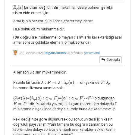
Z
[
]
bir cisim değildir. Bir maksimal ideale bölmen gerekir
Z
p
[
x
]
x
p
cisim elde etmek için.
Ama işin biraz zor. Şunu önce göstermeyi dene:
HER sonlu cisim mükemmeldir.
(
Bu doğru ise
, mükemmel olmayan cisilmlerin karakteristiği asal
ama sonsuz çoklukta elemanı olmak zorunda)
20 Haziran 2020
DoganDonmez
tarafından
yorumlandı
Cevapla
∙
Her sonlu cisim mükemmeldir.
∙
p
F sonlu bir cisim
:
→
,
(
)
=
şeklinde bir
λ
:
F
→
F
λ
p
(
a
)
=
a
p
λ
p
λ
F
F
λ
a
a
λ
p
p
homomorfizması tanımlarsak,
p
p
(
)
=
{
(
)
:
∈
}
=
{
:
∈
}
=
oldugundan
G
ö
r
(
λ
)
{
λ
p
(
a
)
:
a
∈
F
}
{
a
p
:
a
∈
F
}
F
p
G
ö
r
λ
λ
a
a
F
a
a
F
F
p
p
=
dir. Yukarıda yazmış oldugum teoremden dolayıda F
F
=
F
p
F
F
mükemmeldir şeklinde ifadeyle elimde buna ait kanıt mevcut.
Peki dediğinize göre düşünürsek bu sonucun tersi için kesin
dogruluk payı var mı?Yani tamam bu dogru o zaman ben bu
teoremden dolayı sonsuz elemanlı asal karakteristikler kesin
mükemmel degildir diyebilir miyim?