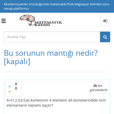
Akademisyenler öncülüğünde matematik/fizik/bilgisayar bilimleri soru
cevap platformu
Toggle
navigation
Bu sorunun mantığı nedir?
[kapalı]
0
2k
kez
0
görüntülendi
A={1,2,3,4,5,6} kümesinin 4 elemanlı alt kümelerindeki tüm
elemanların toplamı kaçtır?