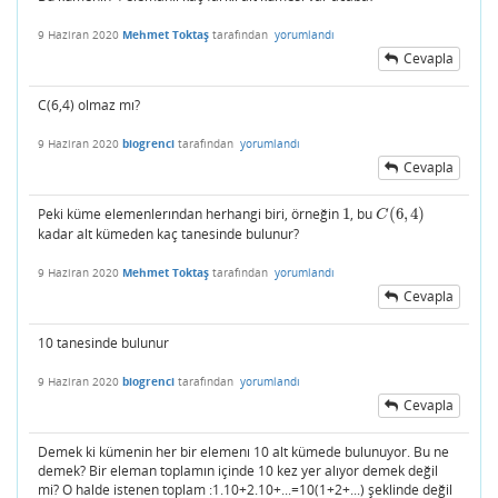
9 Haziran 2020
Mehmet Toktaş
tarafından
yorumlandı
Cevapla
C(6,4) olmaz mı?
9 Haziran 2020
biogrenci
tarafından
yorumlandı
Cevapla
Peki küme elemenlerından herhangi biri, örneğin
1
, bu
(
6
,
4
)
1
C
(
6
,
4
)
C
kadar alt kümeden kaç tanesinde bulunur?
9 Haziran 2020
Mehmet Toktaş
tarafından
yorumlandı
Cevapla
10 tanesinde bulunur
9 Haziran 2020
biogrenci
tarafından
yorumlandı
Cevapla
Demek ki kümenin her bir elemenı 10 alt kümede bulunuyor. Bu ne
demek? Bir eleman toplamın içinde 10 kez yer alıyor demek değil
mi? O halde istenen toplam :1.10+2.10+...=10(1+2+...) şeklinde değil