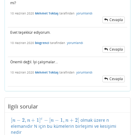
mi?
10 Haziran 2020
Mehmet Toktaş
tarafından
yorumlandı
Cevapla
Evet teşekkür ediyorum.
10 Haziran 2020
biogrenci
tarafından
yorumlandı
Cevapla
Önemli değil. İyi çalışmalar...
10 Haziran 2020
Mehmet Toktaş
tarafından
yorumlandı
Cevapla
İlgili sorular
[
−
2
,
+
1
]
−
[
−
1
,
+
2
]
c
olmak üzere n
[
n
−
2
,
n
+
1
]
c
−
[
n
−
1
,
n
+
2
]
n
n
n
n
elemanıdır N için bu kümelerin birleşimi ve kesişimi
nedir