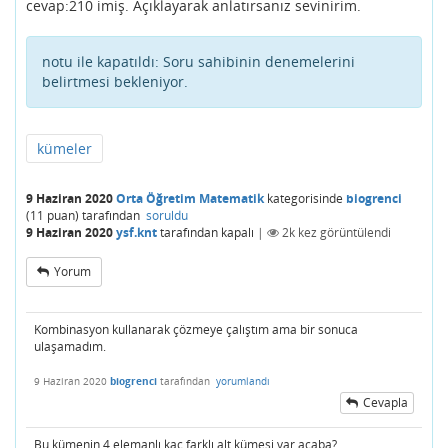
cevap:210 imiş. Açıklayarak anlatırsanız sevinirim.
notu ile kapatıldı:
Soru sahibinin denemelerini
belirtmesi bekleniyor.
kümeler
9 Haziran 2020
Orta Öğretim Matematik
kategorisinde
biogrenci
(
11
puan)
tarafından
soruldu
9 Haziran 2020
ysf.knt
tarafından
kapalı
|
2k
kez görüntülendi
Yorum
Kombinasyon kullanarak çözmeye çalıştım ama bir sonuca
ulaşamadım.
9 Haziran 2020
biogrenci
tarafından
yorumlandı
Cevapla
Bu kümenin 4 elemanlı kaç farklı alt kümesi var acaba?