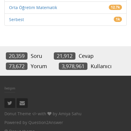
Orta Öğretim Matematik
12.7k
Serbest
1k
20,359
Soru
21,912
Cevap
73,672
Yorum
3,978,961
Kullanıcı
İletişim
Donut Theme
with
by
Amiya Sahu
Powered by
Question2Answer