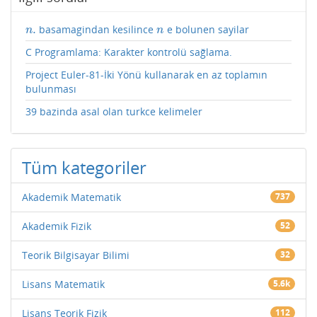
.
basamagindan kesilince
e bolunen sayilar
n
.
n
n
n
C Programlama: Karakter kontrolü sağlama.
Project Euler-81-İki Yönü kullanarak en az toplamın
bulunması
39 bazinda asal olan turkce kelimeler
Tüm kategoriler
Akademik Matematik
737
Akademik Fizik
52
Teorik Bilgisayar Bilimi
32
Lisans Matematik
5.6k
Lisans Teorik Fizik
112