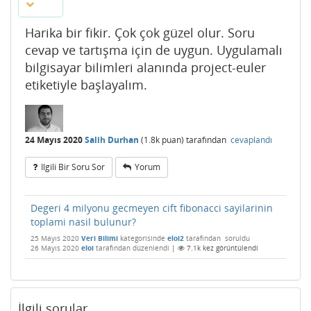
Harika bir fikir. Çok çok güzel olur. Soru
cevap ve tartışma için de uygun. Uygulamalı
bilgisayar bilimleri alanında project-euler
etiketiyle başlayalım.
24 Mayıs 2020
Salih Durhan
(
1.8k
puan)
tarafından
cevaplandı
Ilgili Bir Soru Sor
Yorum
Degeri 4 milyonu gecmeyen cift fibonacci sayilarinin
toplami nasil bulunur?
25 Mayıs 2020
Veri Bilimi
kategorisinde
eloi2
tarafından
soruldu
26 Mayıs 2020
eloi
tarafından
düzenlendi
|
7.1k
kez görüntülendi
İlgili sorular