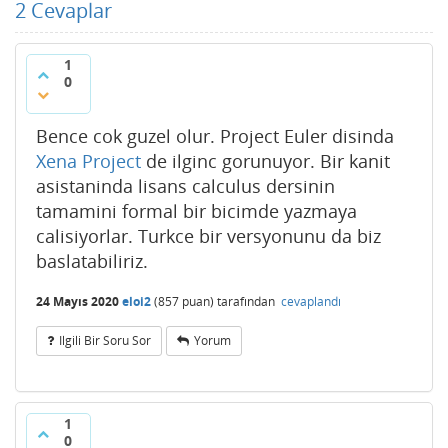
2
Cevaplar
1
0
Bence cok guzel olur. Project Euler disinda
Xena Project
de ilginc gorunuyor. Bir kanit
asistaninda lisans calculus dersinin
tamamini formal bir bicimde yazmaya
calisiyorlar. Turkce bir versyonunu da biz
baslatabiliriz.
24 Mayıs 2020
eloi2
(
857
puan)
tarafından
cevaplandı
Ilgili Bir Soru Sor
Yorum
1
0