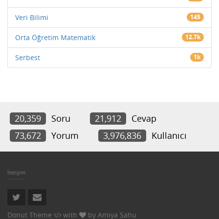
Veri Bilimi
145
Orta Öğretim Matematik
12.7k
Serbest
1k
20,359
Soru
21,912
Cevap
73,672
Yorum
3,976,836
Kullanıcı
İletişim
Donut Theme
with
by
Amiya Sahu