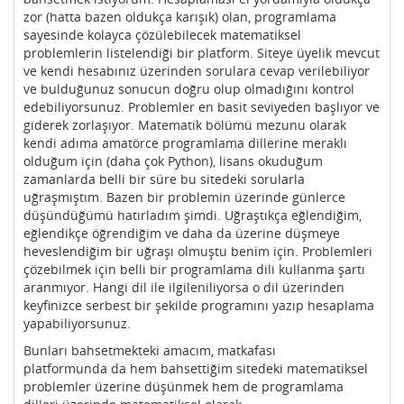
zor (hatta bazen oldukça karışık) olan, programlama
sayesinde kolayca çözülebilecek matematiksel
problemlerin listelendiği bir platform. Siteye üyelik mevcut
ve kendi hesabınız üzerinden sorulara cevap verilebiliyor
ve bulduğunuz sonucun doğru olup olmadığını kontrol
edebiliyorsunuz. Problemler en basit seviyeden başlıyor ve
giderek zorlaşıyor. Matematik bölümü mezunu olarak
kendi adıma amatörce programlama dillerine meraklı
olduğum için (daha çok Python), lisans okuduğum
zamanlarda belli bir süre bu sitedeki sorularla
uğraşmıştım. Bazen bir problemin üzerinde günlerce
düşündüğümü hatırladım şimdi. Uğraştıkça eğlendiğim,
eğlendikçe öğrendiğim ve daha da üzerine düşmeye
heveslendiğim bir uğraşı olmuştu benim için. Problemleri
çözebilmek için belli bir programlama dili kullanma şartı
aranmıyor. Hangi dil ile ilgileniliyorsa o dil üzerinden
keyfinizce serbest bir şekilde programını yazıp hesaplama
yapabiliyorsunuz.
Bunları bahsetmekteki amacım, matkafası
platformunda da hem bahsettiğim sitedeki matematiksel
problemler üzerine düşünmek hem de programlama