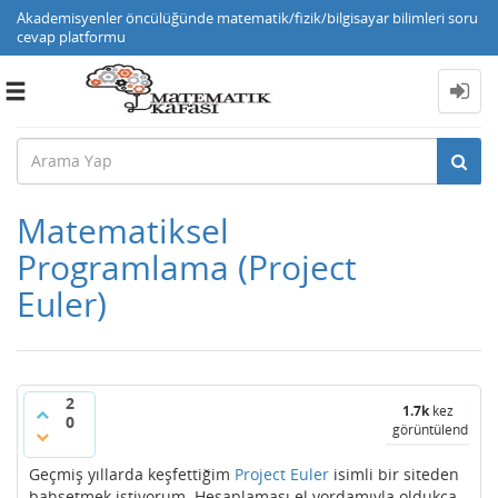
Akademisyenler öncülüğünde matematik/fizik/bilgisayar bilimleri soru
cevap platformu
Toggle
navigation
Matematiksel
Programlama (Project
Euler)
2
1.7k
kez
0
görüntülendi
Geçmiş yıllarda keşfettiğim
Project Euler
isimli bir siteden
bahsetmek istiyorum. Hesaplaması el yordamıyla oldukça