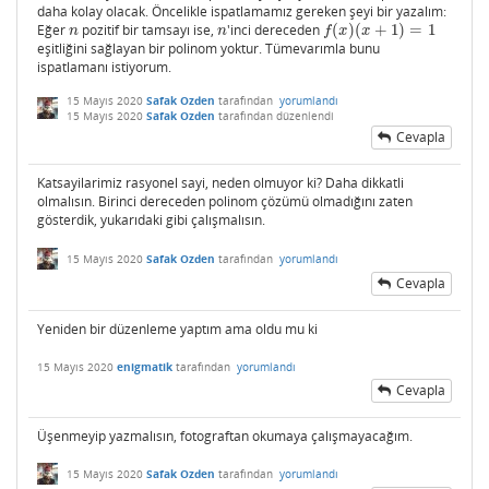
daha kolay olacak. Öncelikle ispatlamamız gereken şeyi bir yazalım:
Eğer
pozitif bir tamsayı ise,
'inci dereceden
(
)
(
+
1
)
=
1
n
n
f
(
x
)
(
x
+
1
)
=
1
n
n
f
x
x
eşitliğini sağlayan bir polinom yoktur. Tümevarımla bunu
ispatlamanı istiyorum.
15 Mayıs 2020
Safak Ozden
tarafından
yorumlandı
15 Mayıs 2020
Safak Ozden
tarafından
düzenlendi
Cevapla
Katsayilarimiz rasyonel sayi, neden olmuyor ki? Daha dikkatli
olmalısın. Birinci dereceden polinom çözümü olmadığını zaten
gösterdik, yukarıdaki gibi çalışmalısın.
15 Mayıs 2020
Safak Ozden
tarafından
yorumlandı
Cevapla
Yeniden bir düzenleme yaptım ama oldu mu ki
15 Mayıs 2020
enigmatik
tarafından
yorumlandı
Cevapla
Üşenmeyip yazmalısın, fotograftan okumaya çalışmayacağım.
15 Mayıs 2020
Safak Ozden
tarafından
yorumlandı