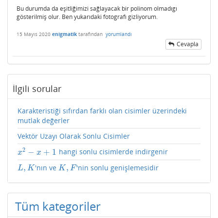
Bu durumda da eşitliğimizi sağlayacak bir polinom olmadıgı
gösterilmiş olur. Ben yukarıdaki fotografı gizliyorum.
15 Mayıs 2020
enigmatik
tarafından
yorumlandı
Cevapla
İlgili sorular
Karakteristiği sıfırdan farklı olan cisimler üzerindeki
mutlak değerler
Vektör Uzayı Olarak Sonlu Cisimler
2
−
+
1
hangi sonlu cisimlerde indirgenir
x
2
−
x
+
1
x
x
,
,
'nın ve
'nin sonlu genişlemesidir
L
,
K
K
,
F
L
K
K
F
Tüm kategoriler