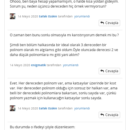
Ohooo, ben baya hesap yapamamışım, o halde kısa yoldan gideyim.
Sorum şu, neden üçüncü dereceden hiç örnek vermiyorsun?
14 Mayıs 2020
Safak Ozden
tarafından
yorumlandı
Cevapla
O zaman ben bunu sonlu olmasıyla mı karıstırıyorum demek mi bu ?
Şimdi ben bölüm halkasında bir ideal olarak 3.dereceden bir
polinom olarak mı algılamıs gibi oldum.Öyle oluncada derecesi 2 ve
daha düşük polinomlara mı gitti yani aklım?
14 Mayıs 2020
enigmatik
tarafından
yorumlandı
Cevapla
Evet. Her dereceden polinom var, ama katsayılar üzerinde bir kısıt
var. Her dereceden polinom olduğu için sonsuz bir halkan var, ama
belli bir derecedeki polinomlara bakarsan, sonlu sayıda var, çünkü
polinom yazmak için kullanacağın katsayılar sonlu sayıda.
14 Mayıs 2020
Safak Ozden
tarafından
yorumlandı
Cevapla
Bu durumda o ifadeyi şöyle düzenlesem: