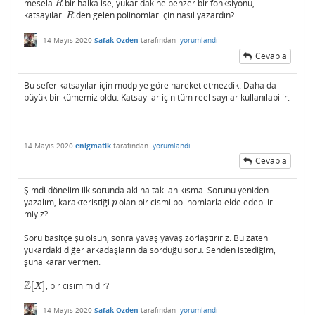
mesela
bir halka ise, yukarıdakine benzer bir fonksiyonu,
R
R
katsayıları
'den gelen polinomlar için nasıl yazardın?
R
R
14 Mayıs 2020
Safak Ozden
tarafından
yorumlandı
Cevapla
Bu sefer katsayılar için modp ye göre hareket etmezdik. Daha da
büyük bir kümemiz oldu. Katsayılar için tüm reel sayılar kullanılabilir.
14 Mayıs 2020
enigmatik
tarafından
yorumlandı
Cevapla
Şimdi dönelim ilk sorunda aklına takılan kısma. Sorunu yeniden
yazalım, karakteristiği
olan bir cismi polinomlarla elde edebilir
p
p
miyiz?
Soru basitçe şu olsun, sonra yavaş yavaş zorlaştırırız. Bu zaten
yukardaki diğer arkadaşların da sorduğu soru. Senden istediğim,
şuna karar vermen.
Z
[
]
, bir cisim midir?
Z
[
X
]
X
14 Mayıs 2020
Safak Ozden
tarafından
yorumlandı