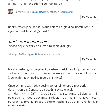
0
1
n
,
,
.
.
.
,
değerlerini bulman gerek.
a
0
,
a
1
,
.
.
.
,
a
n
a
a
a
0
1
n
14 Mayıs 2020
Safak Ozden
tarafından
yorumlandı
Cevapla
Benim kafam yine karıstı. Mantık olarak o içteki polinomu 1/x+1 e
eşit cıkarmak lazım değilmiydi?
yoksa böyle degerler buluyorum katsayılar için.
14 Mayıs 2020
enigmatik
tarafından
yorumlandı
Cevapla
Mantik herhangi bir şeye eşit çıkartmak değil, ne olduğunu bulmak.
1
/
1
+
bir sembol. Bizim sorumuz ise şu:
1
+
ile çarptığımızda
1
/
1
+
x
1
+
x
x
x
1
bulacağımız bir polinom bulabilir miyiz?
1
Önce senin hatasnı söyleyeyim.
'ler için önerdiğin değerleri
a
i
a
i
denemiyorsun. Denesen, bulacağın şey şu olacak:
n
1
+
0
+
⋯
+
0
=
1
, ve
1
ile
1
+
'i çarparsan,
1
değil
+
1
1
+
0
x
+
⋯
+
0
x
n
=
1
1
1
+
x
1
x
+
1
x
x
x
x
bulursun. Yani doğru cevap senin dediğin olamaz. Bir yanıt verince,
bunu deneyip yanıtının doğru olup olmadığını bulabilirsin, ve deneyip
bulmalısın da.