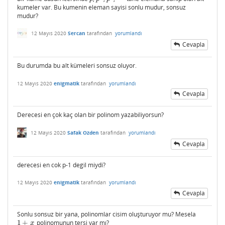
kumeler var. Bu kumenin eleman sayisi sonlu mudur, sonsuz
mudur?
12 Mayıs 2020
Sercan
tarafından
yorumlandı
Cevapla
Bu durumda bu alt kümeleri sonsuz oluyor.
12 Mayıs 2020
enigmatik
tarafından
yorumlandı
Cevapla
Derecesi en çok kaç olan bir polinom yazabiliyorsun?
12 Mayıs 2020
Safak Ozden
tarafından
yorumlandı
Cevapla
derecesi en cok p-1 degil miydi?
12 Mayıs 2020
enigmatik
tarafından
yorumlandı
Cevapla
Sonlu sonsuz bir yana, polinomlar cisim oluşturuyor mu? Mesela
1
+
polinomunun tersi var mı?
1
+
x
x