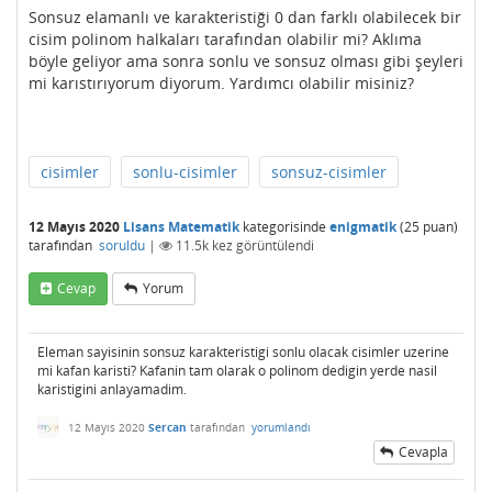
Sonsuz elamanlı ve karakteristiği 0 dan farklı olabilecek bir
cisim polinom halkaları tarafından olabilir mi? Aklıma
böyle geliyor ama sonra sonlu ve sonsuz olması gibi şeyleri
mi karıstırıyorum diyorum. Yardımcı olabilir misiniz?
cisimler
sonlu-cisimler
sonsuz-cisimler
12 Mayıs 2020
Lisans Matematik
kategorisinde
enigmatik
(
25
puan)
tarafından
soruldu
|
11.5k
kez görüntülendi
Cevap
Yorum
Eleman sayisinin sonsuz karakteristigi sonlu olacak cisimler uzerine
mi kafan karisti? Kafanin tam olarak o polinom dedigin yerde nasil
karistigini anlayamadim.
12 Mayıs 2020
Sercan
tarafından
yorumlandı
Cevapla