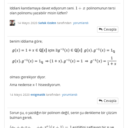
Iddiani kanıtlamaya davet ediyorum seni.
1
+
polinomunun tersi
1
+
x
x
olan polinomu yazabilir misin lütfen?
14 Mayıs 2020
Safak Ozden
tarafından
yorumlandı
Cevapla
benim iddiama göre;
olması gerekiyor diyor.
Ama nedense x-1 hiseediyorum.
14 Mayıs 2020
enigmatik
tarafından
yorumlandı
Cevapla
Sorun şu, o yazdığın bir polinom değil, senin şu denkleme bir çözüm
bulman gerek.
n
(
+
+
.
.
.
+
)
(
+
1
)
=
1
eşitliğini sağlayan bir
ve
(
a
0
+
a
1
x
+
.
.
.
+
a
n
x
n
)
(
x
+
1
)
=
1
n
a
a
x
a
x
x
n