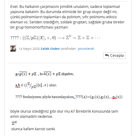
Evet. Bu halkanın çarpmasını şimdilik unutalım, sadece toplamsal
yapısına bakalım. Bu durumda elimizde bir grup oluyor değil mi,
çünkü polinomların toplamları da polinom, sıfır polinomu etkisiz
eleman vs. Senden istediğim, soldaki gruptan, sağdaki gruba birebir
bir grup homomorfizması yazman.
N
Z
Z
Z
Z
Z
?
?
?
?
:
(
(
/
)
[
]
,
+
,
0
)
⟶
=
×
×
⋯
?
?
?
?
:
(
(
Z
/
p
Z
)
[
X
]
,
+
,
0
)
⟶
Z
N
=
Z
×
Z
×
⋯
p
X
14 Mayıs 2020
Safak Ozden
tarafından
yorumlandı
Cevapla
böyle olursa istediğiniz gibi olur mu ki? Birebirlik konusunda tam
emin olamadım nedense.
olunca kafam karıstı sanki.