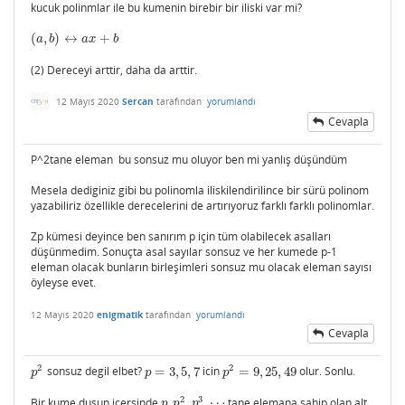
kucuk polinmlar ile bu kumenin birebir bir iliski var mi?
(
,
)
↔
+
(
a
,
b
)
↔
a
x
+
b
a
b
a
x
b
(2) Dereceyi arttir, daha da arttir.
12 Mayıs 2020
Sercan
tarafından
yorumlandı
Cevapla
P^2tane eleman bu sonsuz mu oluyor ben mi yanlış düşündüm
Mesela dediginiz gibi bu polinomla iliskilendirilince bir sürü polinom
yazabiliriz özellikle derecelerini de artırıyoruz farklı farklı polinomlar.
Zp kümesi deyince ben sanırım p için tüm olabilecek asalları
düşünmedim. Sonuçta asal sayılar sonsuz ve her kumede p-1
eleman olacak bunların birleşimleri sonsuz mu olacak eleman sayısı
öyleyse evet.
12 Mayıs 2020
enigmatik
tarafından
yorumlandı
Cevapla
2
2
sonsuz degil elbet?
=
3
,
5
,
7
icin
=
9
,
25
,
49
olur. Sonlu.
p
2
p
=
3
,
5
,
7
p
2
=
9
,
25
,
49
p
p
p
2
3
Bir kume dusun icersinde
,
,
,
⋯
tane elemana sahip olan alt
p
p
2
p
3
⋯
p
p
p