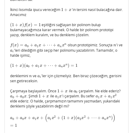
İkinci kısımda ipucu vereceğim
1
+
'in tersini nasıl bulacağına dair.
1
+
x
x
Amacımız
(
1
+
)
(
)
=
1
eşitliğini sağlayan bir polinom bulup
(
1
+
x
)
f
(
x
)
=
1
x
f
x
bulamayacağımıza karar vermek. O halde bir polinom prototipi
yazıp, denklem kuralım, ve bu denklemi çözelim.
n
(
)
=
+
+
⋯
+
olsun prototipimiz. Sonuçta
'i ve
f
(
x
)
=
a
0
+
a
1
x
+
⋯
+
a
n
x
n
n
f
x
a
a
x
a
x
n
0
1
n
'leri dilediğim gibi seçip her polinomu yazabilirim. Tamamdır, o
a
i
a
i
halde işimiz,
n
(
1
+
)
(
+
+
⋯
+
)
=
1
(
1
+
x
)
(
a
0
+
a
1
x
+
⋯
+
a
n
x
n
)
=
1
x
a
a
x
a
x
0
1
n
denklemini
ve
'ler için çözmeliyiz. Ben biraz çözeceğim, gerisini
n
a
i
n
a
i
sen getireceksin.
Çarpmaya başlayalım. Önce
1
+
ile
çarpalım. Ne elde ederiz?
1
+
x
a
0
x
a
0
2
+
. Şimdi
1
+
ile
'i çarpalım. Bu sefer
+
a
0
+
a
0
x
1
+
x
a
1
x
a
1
x
+
a
1
x
2
a
a
x
x
a
x
a
x
a
x
0
0
1
1
1
elde ederiz. O halde, çarpmamızın tamamını yazmadan, yukarıdaki
denklemi şöyle yazabilirim değil mi?
(
)
2
2
n
+
+
+
+
(
1
+
)
(
+
⋯
+
)
a
0
+
a
0
x
+
a
1
x
+
(
a
1
x
2
+
(
1
+
x
)
(
a
2
x
2
+
⋯
+
a
n
x
n
)
)
=
1
a
a
x
a
x
a
x
x
a
x
a
x
0
0
1
1
2
n
=
1