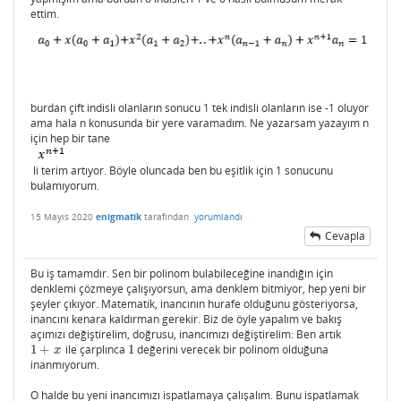
ettim.
burdan çift indisli olanların sonucu 1 tek indisli olanların ise -1 oluyor
ama hala n konusunda bir yere varamadım. Ne yazarsam yazayım n
için hep bir tane
li terim artıyor. Böyle oluncada ben bu eşitlik için 1 sonucunu
bulamıyorum.
15 Mayıs 2020
enigmatik
tarafından
yorumlandı
Cevapla
Bu iş tamamdır. Sen bir polinom bulabileceğine inandığın için
denklemi çözmeye çalışıyorsun, ama denklem bitmiyor, hep yeni bir
şeyler çıkıyor. Matematik, inancının hurafe olduğunu gösteriyorsa,
inancını kenara kaldırman gerekir. Biz de öyle yapalım ve bakış
açımızı değiştirelim, doğrusu, inancımızı değiştirelim: Ben artık
1
+
ile çarplınca
1
değerini verecek bir polinom olduğuna
1
+
x
1
x
inanmıyorum.
O halde bu yeni inancımızı ispatlamaya çalışalım. Bunu ispatlamak