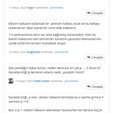
13 Mayıs 2020
Ozgur
tarafından
yorumlandı
Cevapla
Bölüm halkasını kullansak bir polinom halkası alsak ve bu halkayı
üretecek bir ideal bulsak bir cisim elde edebiliriz.
1+x polinomunun tersi var ama bağlantıyı kuramadım. Hani bu
bölüm halkasının tam temsilciler kümesini yazarken elemanlarının
içinde birbirinin tersleri muhakkak oluyor.
13 Mayıs 2020
enigmatik
tarafından
yorumlandı
Cevapla
İşte yanıldığın nokta burası, neden derecesi en çok
−
1
olsun ki?
p
−
1
p
Karakteristiği
demenin anlamı nedir, yazabilir misin?
p
p
13 Mayıs 2020
Safak Ozden
tarafından
yorumlandı
Cevapla
Karakteristiği p olan olması halkanın birimiyle bu o işleme girince 0
vermesi p.1=0
Ben o p-1 i bölüm halkasın elemanları bulunurken bir derece küçük