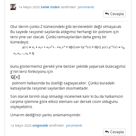
14 Mayıs 2020
Safak Ozden
tarafından
yorumlandı
Cevapla
Olur derim çünkü Z kümesindeki gibi terslenebilir değil olmayacak.
Bu sayede rasyonel sayılarda aldıgımız herhangi bir polinom için
tersi yine var olacak. Çünkü tamsayılardan daha geniş bir
kümedeyiz.
bunu göstermemiz gerekli yine benzer şekilde yaparsak bulacagımız
g'nin tersi fonksiyonu için
polinom halkasında bu özelliği saglayacaktır. Çünkü buradaki
katsayılarda rasyonel sayılardan olusmaktadır.
Son olarak birimli olup olmadıgı incelemek kalır ki bu da halkamızın
carpma işlemine göre etksiz elemanı var dersek cisim oldugunu
söyleyebiliriz.
Umarım dediğinizi yanlıs anlamamışımdır.
14 Mayıs 2020
enigmatik
tarafından
yorumlandı
Cevapla