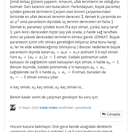
Şimdi birkaç gözlem yapalım. Amacım, ufak terimlerin ne olduğunu
bulmak. Geri kalanını sen bulacaksın. Farkındaysan, büyük parantez
içinden gelecek terimlerin Çarpım olan kısmın çarpanlarından
birisinde en ufak dereceli teremin derecesi
2
, demek ki çarpımda en
2
2
az
ama parantezin dışındaki üç terimin dereceleri en fazla
1
.
x
2
1
x
Demek ki, parantez içindeki kısım
0
'a eşit olmalı, çünkü, karşı taraf
0
1
, yani ikinci dereceden hiçbir şey yok orada, o halde sağ taraftaki
1
ikinci ve yüksek dereceden terimlerin ölmesi gerek. (DİKKAT: Büyük
parantezin içinin sıfır olması gerektiğini biliyoruz ama bunu hangi
'ler ile elde edebileceğimizi bilmiyoruz.) Benzer nedenlerle büyük
a
i
a
i
parantezin dışında kalan
+
+
polinom
1
'e eşit olmalı.
a
0
+
a
0
x
+
a
1
x
1
a
a
x
a
x
0
0
1
Yani
+
(
+
)
=
1
olmalı. Soldaki polinomun sabit
a
0
+
(
a
0
+
a
1
)
x
=
1
a
a
a
x
0
0
1
katsayısı ile sağdakinin sabit katsayıları eşit olmalı, o halde
=
1
.
a
0
=
1
a
0
Benzer biçimde, soldaki polinomda
'in katsayısı
+
,
x
a
0
+
a
1
x
a
a
0
1
sağdakinde ise
0
, o halde
+
=
0
olmalı, buradan da
0
a
0
+
a
1
=
0
a
a
0
1
=
−
1
olmalı sonucu çıkar.
a
1
=
−
1
a
1
kaç olmalı,
kaç olmalı,
kaç olmalı vs...
n
a
2
a
3
n
a
a
2
3
Benim kadar senin de çalışman gerekiyor bu soru için.
15 Mayıs 2020
Safak Ozden
tarafından
yorumlandı
Cevapla
Hocam kusura bakmayın. Dün gece bende asagıdaki denklemi
yapmışım ama burdan o indisleri 1 ve 0 nasıl bulmusum merak