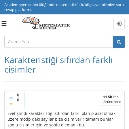
Akademisyenler öncülüğünde matematik/fizik/bilgisayar bilimleri soru
cevap platformu
Toggle
navigation
Karakteristiği sıfırdan farklı
cisimler
0
11.5k
kez
0
görüntülendi
Evet şimdi karakteristigi sıfırdan farklı olan p asal olmak
üzere modp deki sayılar bize cisim verir tamam bunlar
sonlu cisimler için ve sonlu elemanlı bu.