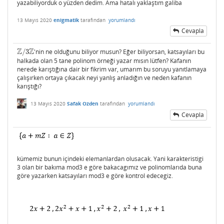
yazabiliyorduk o yüzden dedim. Ama hatalı yaklaştım galiba
13 Mayıs 2020
enigmatik
tarafından
yorumlandı
Cevapla
Z
Z
/
3
'nin ne olduğunu biliyor musun? Eğer biliyorsan, katsayıları bu
Z
/
3
Z
halkada olan 5 tane polinom örneği yazar mısın lütfen? Kafanın
nerede karıştığına dair bir fikrim var, umarım bu soruyu yanıtlamaya
çalışırken ortaya çıkacak neyi yanlış anladığın ve neden kafanın
karıştığı?
13 Mayıs 2020
Safak Ozden
tarafından
yorumlandı
Cevapla
kümemiz bunun içindeki elemanlardan olusacak. Yani karakteristigi
3 olan bir bakıma mod3 e göre bakacagımız ve polinomlarıda buna
göre yazarken katsayıları mod3 e göre kontrol edecegiz.