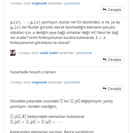
14 Mayıs 2020
enigmatik
tarafından
yorumlandı
Cevapla
(
)
,
⋯
,
(
)
yazmışsın, bunlar ne? En basitinden,
ne, ya da
g
1
(
x
)
,
⋯
,
g
n
(
x
)
n
g
x
g
x
n
1
n
(
)
ne? Bunlar görüntü olarak tanımladığın elemanın parçası
g
n
(
x
)
g
x
n
oldukları için,
dediğin şeye bağlı olmalılar değil mi? Nasıl bir bağ
a
a
var arada? Senin fonksiyonunun kuralını kullanarak,
1
+
1
+
x
x
fonksiyonunun görüntüsü ne olacak?
14 Mayıs 2020
Safak Ozden
tarafından
yorumlandı
Cevapla
Yazamadık hocam o zaman.
14 Mayıs 2020
enigmatik
tarafından
yorumlandı
Cevapla
Z
Z
Z
Öncelikle yukardaki soumdaki
'leri
/
değiştireyim, yanlış
Z
Z
/
p
Z
p
yazmışım. Senden istediğim,
Z
Z
/
[
]
halkasındaki elemanları kullanarak
Z
/
p
Z
[
X
]
p
X
Z
Z
Z
Z
Z
Z
/
×
/
×
/
×
⋯
Z
/
p
Z
×
Z
/
p
Z
×
Z
/
p
Z
×
⋯
p
p
p
kümesinden elemanlar yazman. Bence yazabilirsin.