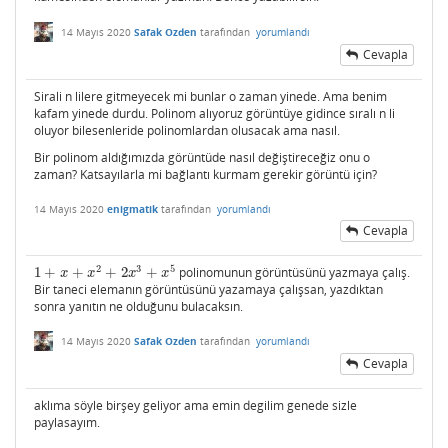
14 Mayıs 2020
Safak Ozden
tarafından
yorumlandı
Cevapla
Sirali n lilere gitmeyecek mi bunlar o zaman yinede. Ama benim
kafam yinede durdu. Polinom alıyoruz görüntüye gidince sıralı n li
oluyor bilesenleride polinomlardan olusacak ama nasıl.
Bir polinom aldığımızda görüntüde nasıl değiştireceğiz onu o
zaman? Katsayılarla mi bağlantı kurmam gerekir görüntü için?
14 Mayıs 2020
enigmatik
tarafından
yorumlandı
Cevapla
2
3
5
1
+
+
+
2
+
polinomunun görüntüsünü yazmaya çalış.
1
+
x
+
x
2
+
2
x
3
+
x
5
x
x
x
x
Bir taneci elemanın görüntüsünü yazamaya çalışsan, yazdıktan
sonra yanıtın ne olduğunu bulacaksın.
14 Mayıs 2020
Safak Ozden
tarafından
yorumlandı
Cevapla
aklıma söyle birşey geliyor ama emin degilim genede sizle
paylasayım.