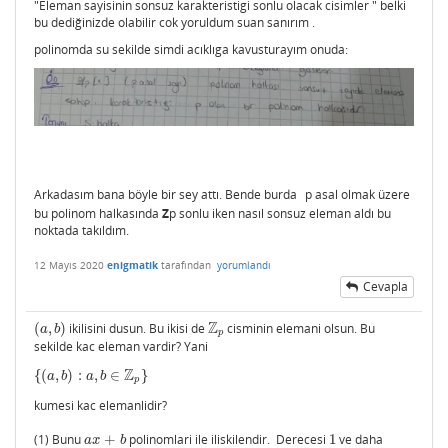
"
Eleman sayisinin sonsuz karakteristigi sonlu olacak cisimler
" belki
bu dediğinizde olabilir cok yoruldum suan sanırım .
polinomda su sekilde simdi acıklıga kavusturayım onuda:
Arkadasım bana böyle bir sey attı. Bende burda
p asal olmak üzere
bu polinom halkasında
Z
p sonlu iken nasıl sonsuz eleman aldı bu
noktada takıldım.
12 Mayıs 2020
enigmatik
tarafından
yorumlandı
Cevapla
Z
(
,
)
ikilisini dusun. Bu ikisi de
cisminin elemani olsun. Bu
(
a
,
b
)
Z
p
a
b
p
sekilde kac eleman vardir? Yani
Z
{
(
,
)
:
,
∈
}
{
(
a
,
b
)
:
a
,
b
∈
Z
p
}
a
b
a
b
p
kumesi kac elemanlidir?
(1) Bunu
+
polinomlari ile iliskilendir. Derecesi
1
ve daha
a
x
+
b
1
a
x
b