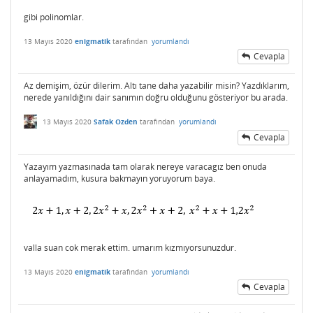
gibi polinomlar.
13 Mayıs 2020
enigmatik
tarafından
yorumlandı
Cevapla
Az demişim, özür dilerim. Altı tane daha yazabilir misin? Yazdıklarım,
nerede yanıldığını dair sanımın doğru olduğunu gösteriyor bu arada.
13 Mayıs 2020
Safak Ozden
tarafından
yorumlandı
Cevapla
Yazayım yazmasınada tam olarak nereye varacagız ben onuda
anlayamadım, kusura bakmayın yoruyorum baya.
valla suan cok merak ettim. umarım kızmıyorsunuzdur.
13 Mayıs 2020
enigmatik
tarafından
yorumlandı
Cevapla