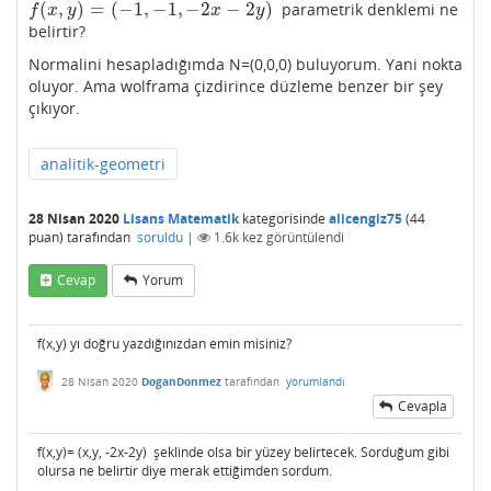
(
,
)
=
(
−
1
,
−
1
,
−
2
−
2
)
parametrik denklemi ne
f
(
x
,
y
)
=
(
−
1
,
−
1
,
−
2
x
−
2
y
)
f
x
y
x
y
belirtir?
Normalini hesapladığımda N=(0,0,0) buluyorum. Yani nokta
oluyor. Ama wolframa çizdirince düzleme benzer bir şey
çıkıyor.
analitik-geometri
28 Nisan 2020
Lisans Matematik
kategorisinde
alicengiz75
(
44
puan)
tarafından
soruldu
|
1.6k
kez görüntülendi
Cevap
Yorum
f(x,y) yı doğru yazdığınızdan emin misiniz?
28 Nisan 2020
DoganDonmez
tarafından
yorumlandı
Cevapla
f(x,y)= (x,y, -2x-2y) şeklinde olsa bir yüzey belirtecek. Sorduğum gibi
olursa ne belirtir diye merak ettiğimden sordum.