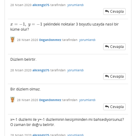
28 Nisan 2020
alicengiz75
tarafından
yorumlandı
Cevapla
=
−
1
,
=
−
1
şeklindeki noktalar 3 boyutlu uzayda nasıl bir
x
=
−
1
,
y
=
−
1
x
y
küme olur?
28 Nisan 2020
DoganDonmez
tarafından
yorumlandı
Cevapla
Düzlem belirtir.
28 Nisan 2020
alicengiz75
tarafından
yorumlandı
Cevapla
Bir düzlem olmaz.
28 Nisan 2020
DoganDonmez
tarafından
yorumlandı
Cevapla
x=-1 duzlemi ile y=-1 duzleminin kesişiminden mi bahsediyorsunuz?
O zaman bir doğru belirtir.
28 Nisan 2020
alicengiz75
tarafından
yorumlandı