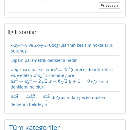
Cevapla
İlgili sorular
x-2y+4=0 ve 2x+y-2=0doğrularının kesisim noktalarını
bulunuz
Elipsin parametrik denklemi nedir
∘
=
45
koordinat sistemi
(derece) döndürülürse
x
o
y
θ
=
45
∘
x
o
y
θ
′
′
elde edilen
sistemine göre
x
′
o
y
′
x
o
y
–
–
2
2
√
√
4
+
4
+
2
2
−
6
2
+
1
=
0
eğrisinin
4
x
2
+
4
y
2
+
2
2
x
−
6
2
y
+
1
=
0
x
y
x
y
denklemi ne olur?
2
+
3
−
2
−
1
y
x
z
=
=
doğrusundan geçen düzlem
x
−
2
5
=
2
y
+
3
−
1
=
z
−
1
7
5
−
1
7
demetini belirleyin.
Tüm kategoriler