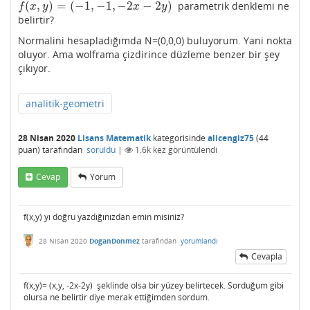
(
,
)
=
(
−
1
,
−
1
,
−
2
−
2
)
parametrik denklemi ne
f
(
x
,
y
)
=
(
−
1
,
−
1
,
−
2
x
−
2
y
)
f
x
y
x
y
belirtir?
Normalini hesapladığımda N=(0,0,0) buluyorum. Yani nokta
oluyor. Ama wolframa çizdirince düzleme benzer bir şey
çıkıyor.
analitik-geometri
28 Nisan 2020
Lisans Matematik
kategorisinde
alicengiz75
(
44
puan)
tarafından
soruldu
|
1.6k
kez görüntülendi
Cevap
Yorum
f(x,y) yı doğru yazdığınızdan emin misiniz?
28 Nisan 2020
DoganDonmez
tarafından
yorumlandı
Cevapla
f(x,y)= (x,y, -2x-2y) şeklinde olsa bir yüzey belirtecek. Sorduğum gibi
olursa ne belirtir diye merak ettiğimden sordum.