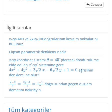
Cevapla
İlgili sorular
x-2y+4=0 ve 2x+y-2=0doğrularının kesisim noktalarını
bulunuz
Elipsin parametrik denklemi nedir
∘
=
45
koordinat sistemi
(derece) döndürülürse
x
o
y
θ
=
45
∘
x
o
y
θ
′
′
elde edilen
sistemine göre
x
′
o
y
′
x
o
y
–
–
2
2
√
√
4
+
4
+
2
2
−
6
2
+
1
=
0
eğrisinin
4
x
2
+
4
y
2
+
2
2
x
−
6
2
y
+
1
=
0
x
y
x
y
denklemi ne olur?
2
+
3
−
2
−
1
y
x
z
=
=
doğrusundan geçen düzlem
x
−
2
5
=
2
y
+
3
−
1
=
z
−
1
7
5
−
1
7
demetini belirleyin.
Tüm kategoriler