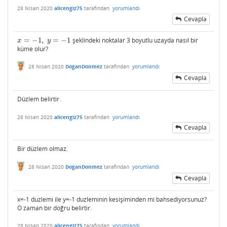
28 Nisan 2020
alicengiz75
tarafından
yorumlandı
Cevapla
=
−
1
,
=
−
1
şeklindeki noktalar 3 boyutlu uzayda nasıl bir
x
=
−
1
,
y
=
−
1
x
y
küme olur?
28 Nisan 2020
DoganDonmez
tarafından
yorumlandı
Cevapla
Düzlem belirtir.
28 Nisan 2020
alicengiz75
tarafından
yorumlandı
Cevapla
Bir düzlem olmaz.
28 Nisan 2020
DoganDonmez
tarafından
yorumlandı
Cevapla
x=-1 duzlemi ile y=-1 duzleminin kesişiminden mi bahsediyorsunuz?
O zaman bir doğru belirtir.
28 Nisan 2020
alicengiz75
tarafından
yorumlandı