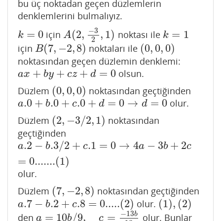
bu üç noktadan geçen düzlemlerin
denklemlerini bulmalıyız.
−
3
=
0
(
2
,
,
1
)
=
1
için
noktası ile
k
=
0
A
(
2
,
−
3
2
,
1
)
k
=
1
k
A
k
2
(
7
,
−
2
,
8
)
(
0
,
0
,
0
)
için
noktaları ile
B
(
7
,
−
2
,
8
)
(
0
,
0
,
0
)
B
noktasından geçen düzlemin denklemi:
+
+
+
=
0
olsun.
a
x
+
b
y
+
c
z
+
d
=
0
a
x
b
y
c
z
d
(
0
,
0
,
0
)
Düzlem
noktasından geçtiğinden
(
0
,
0
,
0
)
.0
+
.0
+
.0
+
=
0
→
=
0
olur.
a
.0
+
b
.0
+
c
.0
+
d
=
0
→
d
=
0
a
b
c
d
d
(
2
,
−
3
/
2
,
1
)
Düzlem
noktasından
(
2
,
−
3
/
2
,
1
)
geçtiğinden
.2
−
.3
/
2
+
.1
=
0
→
4
−
3
+
2
a
.2
−
b
.3
/
2
+
c
.1
=
0
→
4
a
−
3
b
+
2
c
=
0.......
(
1
)
a
b
c
a
b
c
=
0.......
(
1
)
olur.
(
7
,
−
2
,
8
)
Düzlem
noktasından geçtiğinden
(
7
,
−
2
,
8
)
.7
−
.2
+
.8
=
0.....
(
2
)
(
1
)
,
(
2
)
olur.
a
.7
−
b
.2
+
c
.8
=
0.....
(
2
)
(
1
)
,
(
2
)
a
b
c
−
13
b
=
10
/
9
,
=
den
olur. Bunlar
a
=
10
b
/
9
,
c
=
−
13
b
18
a
b
c