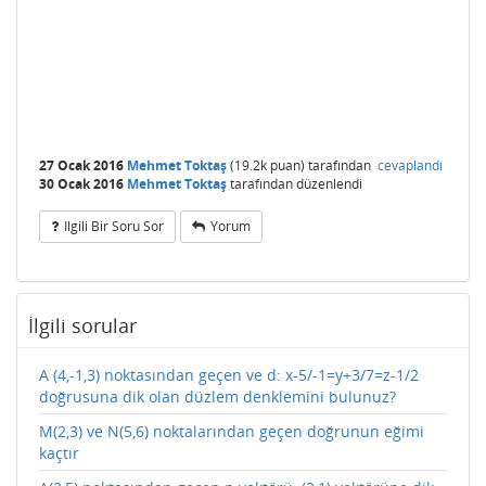
27 Ocak 2016
Mehmet Toktaş
(
19.2k
puan)
tarafından
cevaplandı
30 Ocak 2016
Mehmet Toktaş
tarafından
düzenlendi
Ilgili Bir Soru Sor
Yorum
İlgili sorular
A (4,-1,3) noktasından geçen ve d: x-5/-1=y+3/7=z-1/2
doğrusuna dik olan düzlem denklemini bulunuz?
M(2,3) ve N(5,6) noktalarından geçen doğrunun eğimi
kaçtır