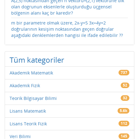
A(2,5) noktasından geçen n vektörü=(2,1) vektörüne dik
olan dogrunun eksenlerle oluşturduğu üçgensel
bölgenin alanı kaç br karedir?
m bir parametre olmak üzere, 2x-y=5 3x+4y=2
doğrularının kesişim noktasından geçen doğrular
aşağıdaki denklemlerden hangisi ile ifade edilebilir ??
Tüm kategoriler
Akademik Matematik
737
Akademik Fizik
52
Teorik Bilgisayar Bilimi
32
Lisans Matematik
5.6k
Lisans Teorik Fizik
112
Veri Bilimi
145