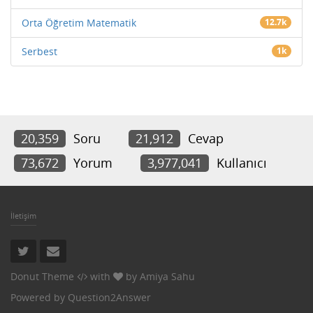
Orta Öğretim Matematik
12.7k
Serbest
1k
20,359
Soru
21,912
Cevap
73,672
Yorum
3,977,041
Kullanıcı
İletişim
Donut Theme
with
by
Amiya Sahu
Powered by
Question2Answer