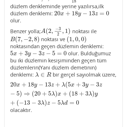
18
düzlem denkleminde yerine yazılırsa,ilk
20
+
18
−
13
=
0
düzlem denklemi:
20
x
+
18
y
−
13
z
=
0
x
y
z
olur.
−
3
(
2
,
,
1
)
Benzer yolla;
noktası ile
A
(
2
,
−
3
2
,
1
)
A
2
(
7
,
−
2
,
8
)
(
1
,
0
,
0
)
noktası ve
B
(
7
,
−
2
,
8
)
(
1
,
0
,
0
)
B
noktasından geçen düzlemin denklemi:
5
+
3
−
3
−
5
=
0
olur. Bulduğumuz
5
x
+
3
y
−
3
z
−
5
=
0
x
y
z
bu iki düzlemin kesişiminden geçen tüm
düzlemlerin(Yani düzlem demetinin)
∈
denklemi:
bir gerçel sayıolmak üzere,
λ
∈
R
λ
R
20
+
18
−
13
+
(
5
+
3
−
3
20
x
+
18
y
−
13
z
+
λ
(
5
x
+
3
y
−
3
z
−
5
)
⇒
(
20
+
5
λ
)
x
+
(
18
+
3
λ
)
y
+
(
x
y
z
λ
x
y
z
−
5
)
⇒
(
20
+
5
)
+
(
18
+
3
)
λ
x
λ
y
+
(
−
13
−
3
)
−
5
=
0
λ
z
λ
d
olacaktır.