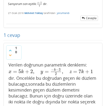
−
1
z
Sanıyorum son eşitlik:
dir.
z
−
1
7
7
27 Ocak 2016
Mehmet Toktaş
tarafından
yorumlandı
Cevapla
1
cevap
1
0
Verilen doğrunun parametrik denklemi:
−
−
3
k
=
5
+
2
,
=
,
=
7
+
1
x
=
5
k
+
2
,
y
=
−
k
−
3
2
,
z
=
7
k
+
1
x
k
y
z
k
2
dir. Öncelikle bu doğrudan geçen iki düzlem
bulacagız,sonrada bu düzlemlerin
kesiminden geçen düzlem demetini
bulacagız. Bunun için doğru üzerinde olan
iki nokta ile doğru dışında bir nokta seçerek