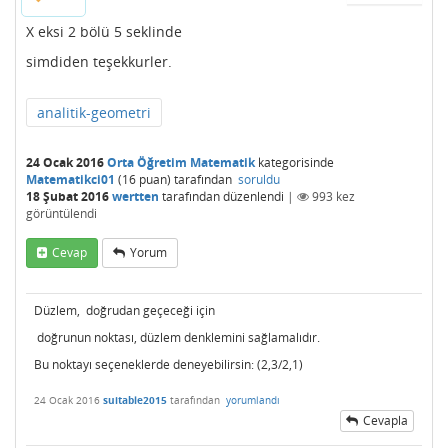
X eksi 2 bölü 5 seklinde
simdiden teşekkurler.
analitik-geometri
24 Ocak 2016
Orta Öğretim Matematik
kategorisinde
Matematikci01
(
16
puan)
tarafından
soruldu
18 Şubat 2016
wertten
tarafından
düzenlendi
|
993
kez
görüntülendi
Cevap
Yorum
Düzlem, doğrudan geçeceği için
doğrunun noktası, düzlem denklemini sağlamalıdır.
Bu noktayı seçeneklerde deneyebilirsin: (2,3/2,1)
24 Ocak 2016
suitable2015
tarafından
yorumlandı
Cevapla