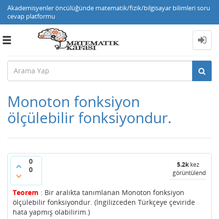
Akademisyenler öncülüğünde matematik/fizik/bilgisayar bilimleri soru
cevap platformu
Toggle
navigation
Monoton fonksiyon
ölçülebilir fonksiyondur.
0
5.2k
kez
0
görüntülendi
Teorem
: Bir aralıkta tanımlanan Monoton fonksiyon
ölçülebilir fonksiyondur. (İngilizceden Türkçeye çeviride
hata yapmış olabilirim.)