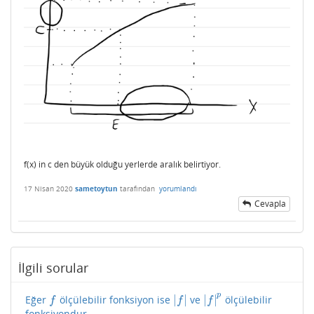
f(x) in c den büyük olduğu yerlerde aralık belirtiyor.
17 Nisan 2020
sametoytun
tarafından
yorumlandı
Cevapla
İlgili sorular
p
|
|
|
|
Eğer
ölçülebilir fonksiyon ise
ve
ölçülebilir
f
|
f
|
|
f
|
p
f
f
f
fonksiyondur.