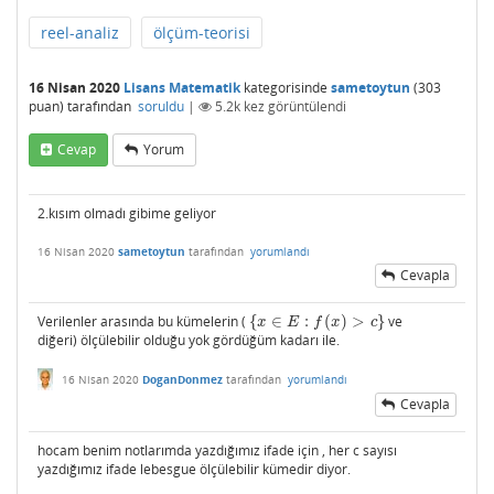
reel-analiz
ölçüm-teorisi
16 Nisan 2020
Lisans Matematik
kategorisinde
sametoytun
(
303
puan)
tarafından
soruldu
|
5.2k
kez görüntülendi
Cevap
Yorum
2.kısım olmadı gibime geliyor
16 Nisan 2020
sametoytun
tarafından
yorumlandı
Cevapla
Verilenler arasında bu kümelerin (
{
∈
:
(
)
>
}
ve
{
x
∈
E
:
f
(
x
)
>
c
}
x
E
f
x
c
diğeri) ölçülebilir olduğu yok gördüğüm kadarı ile.
16 Nisan 2020
DoganDonmez
tarafından
yorumlandı
Cevapla
hocam benim notlarımda yazdığımız ifade için , her c sayısı
yazdığımız ifade lebesgue ölçülebilir kümedir diyor.