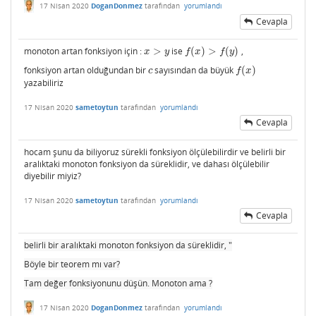
17 Nisan 2020
DoganDonmez
tarafından
yorumlandı
Cevapla
monoton artan fonksiyon için :
>
ise
(
)
>
(
)
,
x
>
y
f
(
x
)
>
f
(
y
)
x
y
f
x
f
y
fonksiyon artan olduğundan bir
sayısından da büyük
(
)
c
f
(
x
)
c
f
x
yazabiliriz
17 Nisan 2020
sametoytun
tarafından
yorumlandı
Cevapla
hocam şunu da biliyoruz sürekli fonksiyon ölçülebilirdir ve belirli bir
aralıktaki monoton fonksiyon da süreklidir, ve dahası ölçülebilir
diyebilir miyiz?
17 Nisan 2020
sametoytun
tarafından
yorumlandı
Cevapla
belirli bir aralıktaki monoton fonksiyon da süreklidir, "
Böyle bir teorem mı var?
Tam değer fonksiyonunu düşün. Monoton ama ?
17 Nisan 2020
DoganDonmez
tarafından
yorumlandı