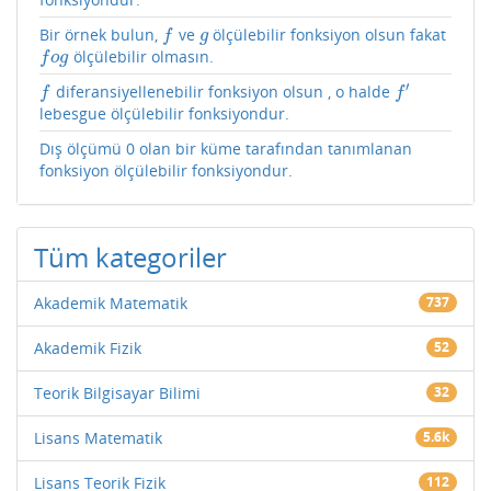
Bir örnek bulun,
ve
ölçülebilir fonksiyon olsun fakat
f
g
f
g
ölçülebilir olmasın.
f
o
g
f
o
g
′
diferansiyellenebilir fonksiyon olsun , o halde
f
f
′
f
f
lebesgue ölçülebilir fonksiyondur.
Dış ölçümü 0 olan bir küme tarafından tanımlanan
fonksiyon ölçülebilir fonksiyondur.
Tüm kategoriler
Akademik Matematik
737
Akademik Fizik
52
Teorik Bilgisayar Bilimi
32
Lisans Matematik
5.6k
Lisans Teorik Fizik
112