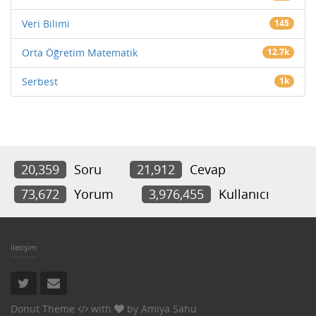
Veri Bilimi
145
Orta Öğretim Matematik
12.7k
Serbest
1k
20,359
Soru
21,912
Cevap
73,672
Yorum
3,976,455
Kullanıcı
İletişim
Donut Theme
with
by
Amiya Sahu