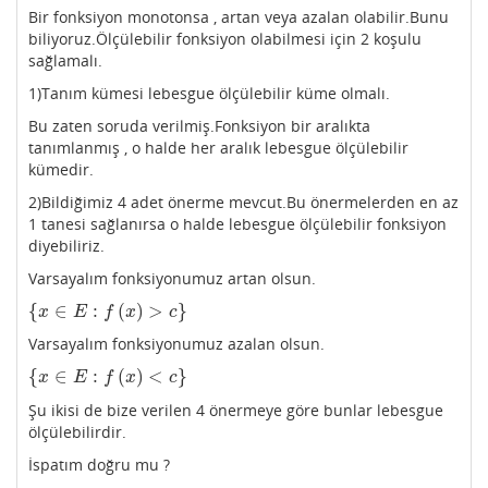
Bir fonksiyon monotonsa , artan veya azalan olabilir.Bunu
biliyoruz.Ölçülebilir fonksiyon olabilmesi için 2 koşulu
sağlamalı.
1)Tanım kümesi lebesgue ölçülebilir küme olmalı.
Bu zaten soruda verilmiş.Fonksiyon bir aralıkta
tanımlanmış , o halde her aralık lebesgue ölçülebilir
kümedir.
2)Bildiğimiz 4 adet önerme mevcut.Bu önermelerden en az
1 tanesi sağlanırsa o halde lebesgue ölçülebilir fonksiyon
diyebiliriz.
Varsayalım fonksiyonumuz artan olsun.
{
∈
:
(
)
>
}
{
x
∈
E
:
f
(
x
)
>
c
}
x
E
f
x
c
Varsayalım fonksiyonumuz azalan olsun.
{
∈
:
(
)
<
}
{
x
∈
E
:
f
(
x
)
<
c
}
x
E
f
x
c
Şu ikisi de bize verilen 4 önermeye göre bunlar lebesgue
ölçülebilirdir.
İspatım doğru mu ?