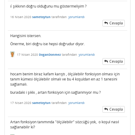
şıkkının doğru olduğunu mu göstermeliyim ?
i
i
16 Nisan 2020
sametoytun
tarafından
yorumlandı
Cevapla
Hangisini istersen.
Önerme, biri doğru ise hepsi doğrudur diyor.
17 Nisan 2020
DoganDonmez
tarafından
yorumlandı
Cevapla
hocam benim biraz kafam karıştı , ölçülebilir fonksiyon olması için
tanım kümesi ölçülebilir olmalı ve bu 4 koşuldan en az 1 tanesini
sağlamalı.
buradaki i şıkkı , artan fonksiyon için sağlanmıyor mu ?
17 Nisan 2020
sametoytun
tarafından
yorumlandı
Cevapla
Artan fonksiyon tanımında "ölçülebilir" sözcüğü yok, o koşul nasıl
sağlanabilir ki?