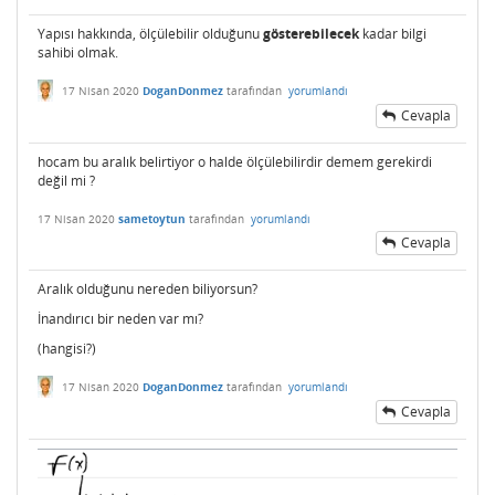
Yapısı hakkında, ölçülebilir olduğunu
gösterebilecek
kadar bilgi
sahibi olmak.
17 Nisan 2020
DoganDonmez
tarafından
yorumlandı
Cevapla
hocam bu aralık belirtiyor o halde ölçülebilirdir demem gerekirdi
değil mi ?
17 Nisan 2020
sametoytun
tarafından
yorumlandı
Cevapla
Aralık olduğunu nereden biliyorsun?
İnandırıcı bir neden var mı?
(hangisi?)
17 Nisan 2020
DoganDonmez
tarafından
yorumlandı
Cevapla