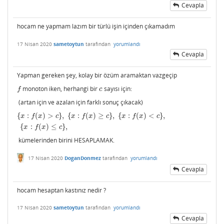
Cevapla
hocam ne yapmam lazım bir türlü işin içinden çıkamadım
17 Nisan 2020
sametoytun
tarafından
yorumlandı
Cevapla
Yapman gereken şey, kolay bir özüm aramaktan vazgeçip
monoton iken, herhangi bir
sayısı için:
f
c
f
c
(artan için ve azalan için farklı sonuç çıkacak)
{
:
(
)
>
}
,
{
:
(
)
≥
}
,
{
:
(
)
<
}
,
{
x
:
f
(
x
)
>
c
}
,
{
x
:
f
(
x
)
≥
c
}
,
{
x
:
f
(
x
)
<
c
}
,
{
x
:
f
(
x
)
≤
c
}
,
x
f
x
c
x
f
x
c
x
f
x
c
{
:
(
)
≤
}
,
x
f
x
c
kümelerinden birini HESAPLAMAK.
17 Nisan 2020
DoganDonmez
tarafından
yorumlandı
Cevapla
hocam hesaptan kastınız nedir ?
17 Nisan 2020
sametoytun
tarafından
yorumlandı
Cevapla