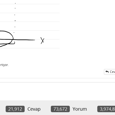
rtiyor.
Cev
21,912
Cevap
73,672
Yorum
3,974,