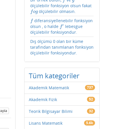
f
g
f
g
ölçülebilir fonksiyon olsun fakat
ölçülebilir olmasın.
f
o
g
f
o
g
diferansiyellenebilir fonksiyon
f
f
′
olsun , o halde
lebesgue
f
′
f
ölçülebilir fonksiyondur.
Dış ölçümü 0 olan bir küme
tarafından tanımlanan fonksiyon
ölçülebilir fonksiyondur.
Tüm kategoriler
Akademik Matematik
737
Akademik Fizik
52
apla
Teorik Bilgisayar Bilimi
32
Lisans Matematik
5.6k