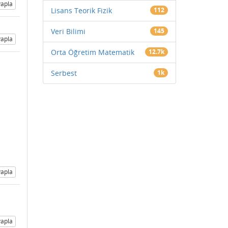
apla
Lisans Teorik Fizik
112
Veri Bilimi
145
apla
Orta Öğretim Matematik
12.7k
Serbest
1k
apla
apla