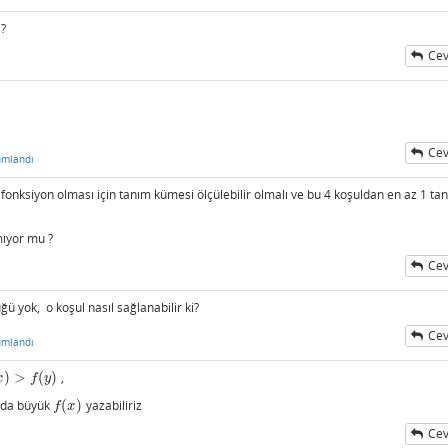
?
Cev
Cev
umlandı
 fonksiyon olması için tanım kümesi ölçülebilir olmalı ve bu 4 koşuldan en az 1 tan
mıyor mu ?
Cev
ğü yok, o koşul nasıl sağlanabilir ki?
Cev
umlandı
)
>
(
)
,
>
f
(
y
)
x
f
y
 da büyük
(
)
yazabiliriz
f
(
x
)
f
x
Cev