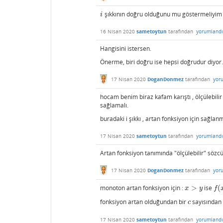
şıkkının doğru olduğunu mu göstermeliyim 
i
i
16 Nisan 2020
sametoytun
tarafından
yorumlandı
Hangisini istersen.
Önerme, biri doğru ise hepsi doğrudur diyor.
17 Nisan 2020
DoganDonmez
tarafından
yor
hocam benim biraz kafam karıştı , ölçülebilir
sağlamalı.
buradaki i şıkkı , artan fonksiyon için sağlan
17 Nisan 2020
sametoytun
tarafından
yorumlandı
Artan fonksiyon tanımında "ölçülebilir" sözcü
17 Nisan 2020
DoganDonmez
tarafından
yor
monoton artan fonksiyon için :
>
ise
(
x
>
y
f
(
x
)
x
y
f
fonksiyon artan olduğundan bir
sayısından
c
c
17 Nisan 2020
sametoytun
tarafından
yorumlandı