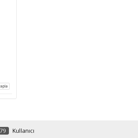
apla
879
Kullanıcı