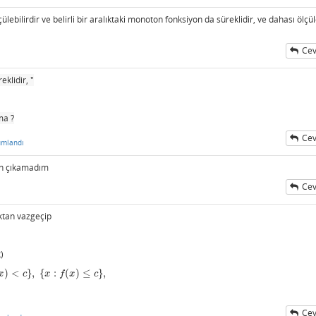
lebilirdir ve belirli bir aralıktaki monoton fonksiyon da süreklidir, ve dahası ölçül
Cev
eklidir, "
ma ?
Cev
umlandı
en çıkamadım
Cev
ktan vazgeçip
)
)
<
}
,
{
:
(
)
≤
}
,
x
c
x
f
x
c
Cev