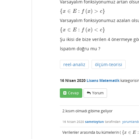
Varsayalım fonksiyonumuz artan olsu
{
∈
:
(
)
>
}
{
x
∈
E
:
f
(
x
)
>
c
}
x
E
f
x
c
Varsayalım fonksiyonumuz azalan ols
{
∈
:
(
)
<
}
{
x
∈
E
:
f
(
x
)
<
c
}
x
E
f
x
c
Şu ikisi de bize verilen 4 önermeye gö
İspatım doğru mu ?
reel-analiz
ölçüm-teorisi
16 Nisan 2020
Lisans Matematik
kategorisi
Cevap
Yorum
2.kısım olmadı gibime geliyor
16 Nisan 2020
sametoytun
tarafından
yorumlandı
Verilenler arasında bu kümelerin (
{
∈
:
{
x
∈
E
:
f
(
x
)
x
E