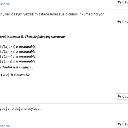
Cev
umlandı
, her c sayısı yazdığımız ifade lebesgue ölçülebilir kümedir diyor.
Cev
Cev
şdeğer olduğunu söylüyor.
Cev
umlandı