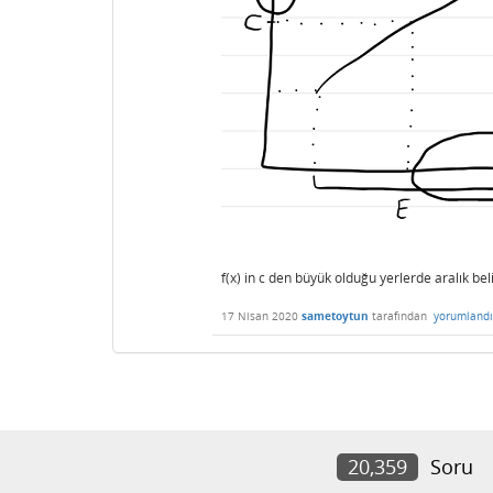
f(x) in c den büyük olduğu yerlerde aralık beli
17 Nisan 2020
sametoytun
tarafından
yorumlandı
20,359
Soru