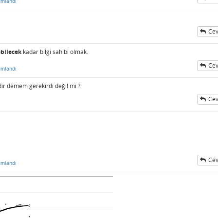
umlandı
Cev
ebilecek
kadar bilgi sahibi olmak.
Cev
umlandı
rdir demem gerekirdi değil mi ?
Cev
Cev
umlandı