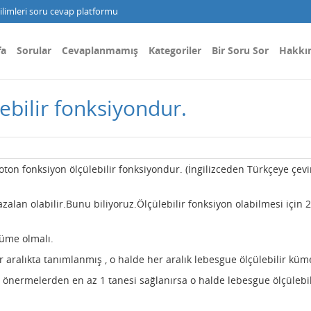
limleri soru cevap platformu
fa
Sorular
Cevaplanmamış
Kategoriler
Bir Soru Sor
Hakkı
bilir fonksiyondur.
ton fonksiyon ölçülebilir fonksiyondur. (İngilizceden Türkçeye çevi
zalan olabilir.Bunu biliyoruz.Ölçülebilir fonksiyon olabilmesi için 2
küme olmalı.
 aralıkta tanımlanmış , o halde her aralık lebesgue ölçülebilir küm
önermelerden en az 1 tanesi sağlanırsa o halde lebesgue ölçülebil