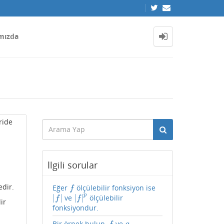
mızda
ride
İlgili sorular
edir.
Eğer
ölçülebilir fonksiyon ise
f
f
p
|
|
|
|
ve
ölçülebilir
|
f
|
|
f
|
p
f
f
ir
fonksiyondur.
Bir örnek bulun,
ve