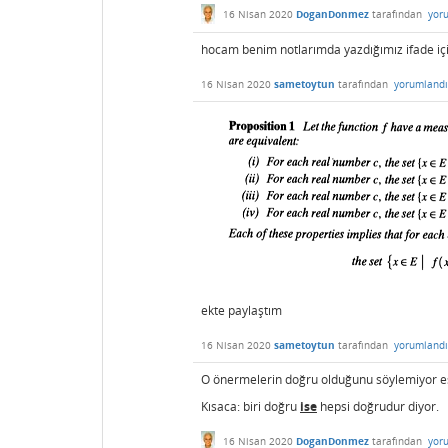
16 Nisan 2020
DoganDonmez
tarafından
yor
hocam benim notlarımda yazdığımız ifade için 
16 Nisan 2020
sametoytun
tarafından
yorumlandı
ekte paylaştım
16 Nisan 2020
sametoytun
tarafından
yorumlandı
O önermelerin doğru olduğunu söylemiyor e
Kısaca: biri doğru
ise
hepsi doğrudur diyor.
16 Nisan 2020
DoganDonmez
tarafından
yor