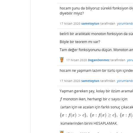
hocam şunu da biliyoruz sürekli fonksiyon ölçü
diyebilir miyiz?
17 Nisan 2020
sametoytun
tarafından
yorumlandı
belirli bir aralıktaki monoton fonksiyon da sür
Böyle bir teorem mı var?
Tam değer fonksiyonunu düşün. Monoton a
17 Nisan 2020
DoganDonmez
tarafından
yor
hocam ne yapmam lazım bir türlü işin içind
17 Nisan 2020
sametoytun
tarafından
yorumlandı
Yapman gereken şey, kolay bir özüm arama
monoton iken, herhangi bir
sayısı için:
f
c
f
c
(artan için ve azalan için farklı sonuç çıkacak
{
:
(
)
>
}
,
{
:
(
)
≥
}
,
{
:
(
{
x
:
f
(
x
)
>
c
}
,
{
x
:
f
(
x
)
≥
c
}
,
{
x
:
f
(
x
)
<
c
}
,
{
x
:
f
(
x
)
≤
c
}
,
x
f
x
c
x
f
x
c
x
f
kümelerinden birini HESAPLAMAK.