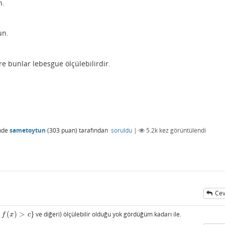
n.
un.
re bunlar lebesgue ölçülebilirdir.
nde
sametoytun
(
303
puan)
tarafından
soruldu
|
5.2k
kez görüntülendi
Cev
(
)
>
}
ve diğeri) ölçülebilir olduğu yok gördüğüm kadarı ile.
>
c
}
f
x
c