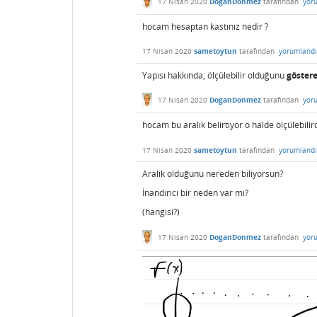
17 Nisan 2020
DoganDonmez
tarafından
yor
hocam hesaptan kastınız nedir ?
17 Nisan 2020
sametoytun
tarafından
yorumlandı
Yapısı hakkında, ölçülebilir olduğunu
göster
17 Nisan 2020
DoganDonmez
tarafından
yor
hocam bu aralık belirtiyor o halde ölçülebili
17 Nisan 2020
sametoytun
tarafından
yorumlandı
Aralık olduğunu nereden biliyorsun?
İnandırıcı bir neden var mı?
(hangisi?)
17 Nisan 2020
DoganDonmez
tarafından
yor