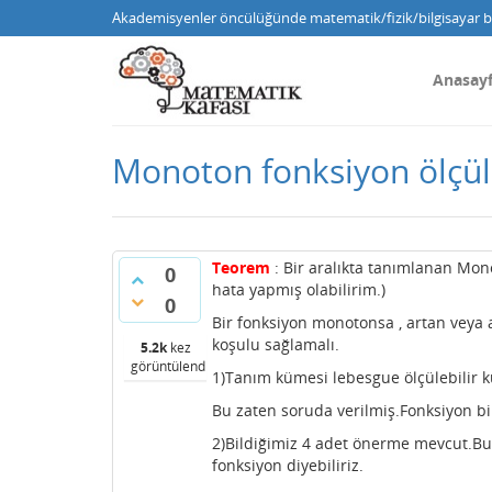
Akademisyenler öncülüğünde matematik/fizik/bilgisayar bi
Anasay
Monoton fonksiyon ölçüle
Teorem
: Bir aralıkta tanımlanan Mono
0
hata yapmış olabilirim.)
0
Bir fonksiyon monotonsa , artan veya a
koşulu sağlamalı.
5.2k
kez
görüntülendi
1)Tanım kümesi lebesgue ölçülebilir 
Bu zaten soruda verilmiş.Fonksiyon bir
2)Bildiğimiz 4 adet önerme mevcut.Bu 
fonksiyon diyebiliriz.