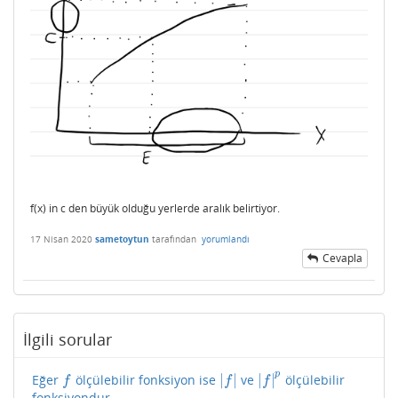
f(x) in c den büyük olduğu yerlerde aralık belirtiyor.
17 Nisan 2020
sametoytun
tarafından
yorumlandı
Cevapla
İlgili sorular
p
|
|
|
|
Eğer
ölçülebilir fonksiyon ise
ve
ölçülebilir
f
|
f
|
|
f
|
p
f
f
f
fonksiyondur.