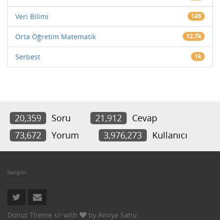
Veri Bilimi
145
Orta Öğretim Matematik
12.7k
Serbest
1k
20,359
Soru
21,912
Cevap
73,672
Yorum
3,976,273
Kullanıcı
İletişim
Donut Theme
with
by
Amiya Sahu