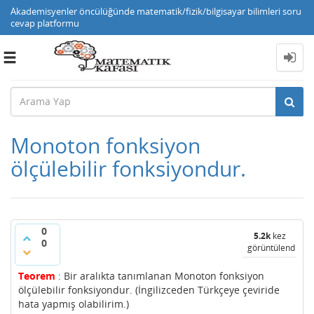
Akademisyenler öncülüğünde matematik/fizik/bilgisayar bilimleri soru
cevap platformu
Toggle
navigation
Monoton fonksiyon
ölçülebilir fonksiyondur.
0
5.2k
kez
0
görüntülendi
Teorem
: Bir aralıkta tanımlanan Monoton fonksiyon
ölçülebilir fonksiyondur. (İngilizceden Türkçeye çeviride
hata yapmış olabilirim.)