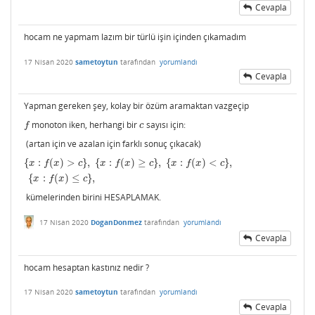
Cevapla
hocam ne yapmam lazım bir türlü işin içinden çıkamadım
17 Nisan 2020
sametoytun
tarafından
yorumlandı
Cevapla
Yapman gereken şey, kolay bir özüm aramaktan vazgeçip
monoton iken, herhangi bir
sayısı için:
f
c
f
c
(artan için ve azalan için farklı sonuç çıkacak)
{
:
(
)
>
}
,
{
:
(
)
≥
}
,
{
:
(
)
<
}
,
{
x
:
f
(
x
)
>
c
}
,
{
x
:
f
(
x
)
≥
c
}
,
{
x
:
f
(
x
)
<
c
}
,
{
x
:
f
(
x
)
≤
c
}
,
x
f
x
c
x
f
x
c
x
f
x
c
{
:
(
)
≤
}
,
x
f
x
c
kümelerinden birini HESAPLAMAK.
17 Nisan 2020
DoganDonmez
tarafından
yorumlandı
Cevapla
hocam hesaptan kastınız nedir ?
17 Nisan 2020
sametoytun
tarafından
yorumlandı
Cevapla