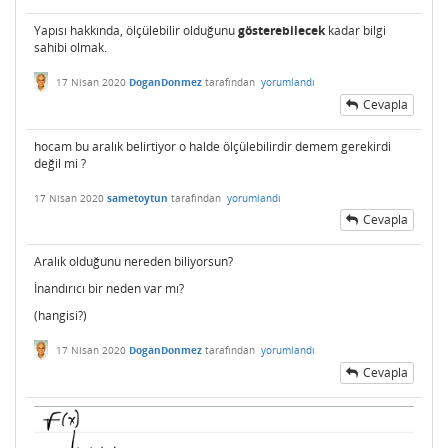
Yapısı hakkında, ölçülebilir olduğunu
gösterebilecek
kadar bilgi
sahibi olmak.
17 Nisan 2020
DoganDonmez
tarafından
yorumlandı
Cevapla
hocam bu aralık belirtiyor o halde ölçülebilirdir demem gerekirdi
değil mi ?
17 Nisan 2020
sametoytun
tarafından
yorumlandı
Cevapla
Aralık olduğunu nereden biliyorsun?
İnandırıcı bir neden var mı?
(hangisi?)
17 Nisan 2020
DoganDonmez
tarafından
yorumlandı
Cevapla