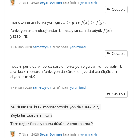
17 Nisan 2020
DoganDonmez
tarafından
yorumlandı
Cevapla
monoton artan fonksiyon için :
>
ise
(
)
>
(
)
,
x
>
y
f
(
x
)
>
f
(
y
)
x
y
f
x
f
y
fonksiyon artan olduğundan bir
sayısından da büyük
(
)
c
f
(
x
)
c
f
x
yazabiliriz
17 Nisan 2020
sametoytun
tarafından
yorumlandı
Cevapla
hocam şunu da biliyoruz sürekli fonksiyon ölçülebilirdir ve belirli bir
aralıktaki monoton fonksiyon da süreklidir, ve dahası ölçülebilir
diyebilir miyiz?
17 Nisan 2020
sametoytun
tarafından
yorumlandı
Cevapla
belirli bir aralıktaki monoton fonksiyon da süreklidir, "
Böyle bir teorem mı var?
Tam değer fonksiyonunu düşün. Monoton ama ?
17 Nisan 2020
DoganDonmez
tarafından
yorumlandı