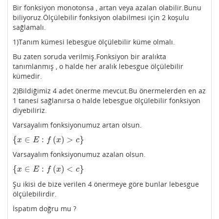
Bir fonksiyon monotonsa , artan veya azalan olabilir.Bunu
biliyoruz.Ölçülebilir fonksiyon olabilmesi için 2 koşulu
sağlamalı.
1)Tanım kümesi lebesgue ölçülebilir küme olmalı.
Bu zaten soruda verilmiş.Fonksiyon bir aralıkta
tanımlanmış , o halde her aralık lebesgue ölçülebilir
kümedir.
2)Bildiğimiz 4 adet önerme mevcut.Bu önermelerden en az
1 tanesi sağlanırsa o halde lebesgue ölçülebilir fonksiyon
diyebiliriz.
Varsayalım fonksiyonumuz artan olsun.
{
∈
:
(
)
>
}
{
x
∈
E
:
f
(
x
)
>
c
}
x
E
f
x
c
Varsayalım fonksiyonumuz azalan olsun.
{
∈
:
(
)
<
}
{
x
∈
E
:
f
(
x
)
<
c
}
x
E
f
x
c
Şu ikisi de bize verilen 4 önermeye göre bunlar lebesgue
ölçülebilirdir.
İspatım doğru mu ?