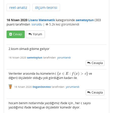
reel-analiz
ölçüm-teorisi
16 Nisan 2020
Lisans Matematik
kategorisinde
sametoytun
(
303
puan)
tarafından
soruldu
|
5.2k
kez görüntülendi
Cevap
Yorum
2.kısım olmadı gibime geliyor
16 Nisan 2020
sametoytun
tarafından
yorumlandı
Cevapla
Verilenler arasında bu kümelerin (
{
∈
:
(
)
>
}
ve
{
x
∈
E
:
f
(
x
)
>
c
}
x
E
f
x
c
diğeri) ölçülebilir olduğu yok gördüğüm kadarı ile.
16 Nisan 2020
DoganDonmez
tarafından
yorumlandı
Cevapla
hocam benim notlarımda yazdığımız ifade için , her c sayısı
yazdığımız ifade lebesgue ölçülebilir kümedir diyor.