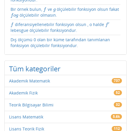
Bir örnek bulun,
ve
ölçülebilir fonksiyon olsun fakat
f
g
f
g
ölçülebilir olmasın.
f
o
g
f
o
g
′
diferansiyellenebilir fonksiyon olsun , o halde
f
f
′
f
f
lebesgue ölçülebilir fonksiyondur.
Dış ölçümü 0 olan bir küme tarafından tanımlanan
fonksiyon ölçülebilir fonksiyondur.
Tüm kategoriler
Akademik Matematik
737
Akademik Fizik
52
Teorik Bilgisayar Bilimi
32
Lisans Matematik
5.6k
Lisans Teorik Fizik
112