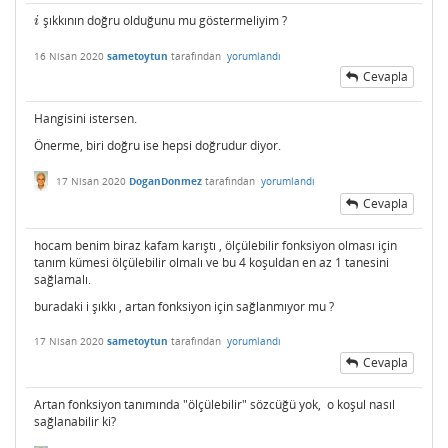
şıkkının doğru olduğunu mu göstermeliyim ?
i
i
16 Nisan 2020
sametoytun
tarafından
yorumlandı
Cevapla
Hangisini istersen.
Önerme, biri doğru ise hepsi doğrudur diyor.
17 Nisan 2020
DoganDonmez
tarafından
yorumlandı
Cevapla
hocam benim biraz kafam karıştı , ölçülebilir fonksiyon olması için
tanım kümesi ölçülebilir olmalı ve bu 4 koşuldan en az 1 tanesini
sağlamalı.
buradaki i şıkkı , artan fonksiyon için sağlanmıyor mu ?
17 Nisan 2020
sametoytun
tarafından
yorumlandı
Cevapla
Artan fonksiyon tanımında "ölçülebilir" sözcüğü yok, o koşul nasıl
sağlanabilir ki?