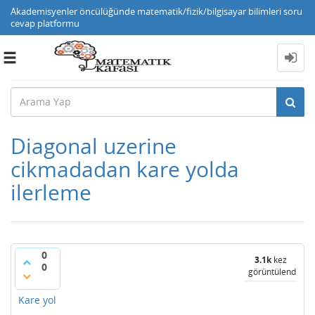
Akademisyenler öncülüğünde matematik/fizik/bilgisayar bilimleri soru
cevap platformu
Toggle
navigation
Diagonal uzerine
cikmadadan kare yolda
ilerleme
0
3.1k
kez
0
görüntülendi
Kare yol