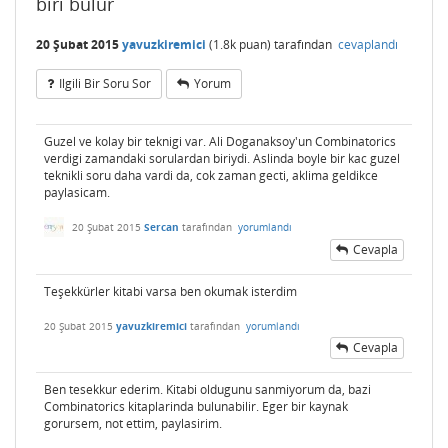
biri bulur
20 Şubat 2015
yavuzkiremici
(
1.8k
puan)
tarafından
cevaplandı
Ilgili Bir Soru Sor
Yorum
Guzel ve kolay bir teknigi var. Ali Doganaksoy'un Combinatorics
verdigi zamandaki sorulardan biriydi. Aslinda boyle bir kac guzel
teknikli soru daha vardi da, cok zaman gecti, aklima geldikce
paylasicam.
20 Şubat 2015
Sercan
tarafından
yorumlandı
Cevapla
Teşekkürler kitabi varsa ben okumak isterdim
20 Şubat 2015
yavuzkiremici
tarafından
yorumlandı
Cevapla
Ben tesekkur ederim. Kitabi oldugunu sanmiyorum da, bazi
Combinatorics kitaplarinda bulunabilir. Eger bir kaynak
gorursem, not ettim, paylasirim.