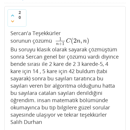
2
0
Sercan'a Teşekkürler
1
(
2
,
)
sorunun çözümü
1
n
+
1
C
(
2
n
,
n
)
C
n
n
+
1
n
Bu soruyu klasik olarak sayarak çözmüştüm
sonra Sercan genel bir çözümü vardı diyince
bende sırası ile 2 kare de 2 3 karede-5, 4
kare için 14 , 5 kare için 42 buldum (tabi
sayarak) sonra bu sayıları taratınca bu
sayıları veren bir algoritma olduğunu hatta
bu sayılara catalan sayıları denildiğini
öğrendim. insan matematik bölümünde
okumayınca bu tip bilgilere güzel sorular
sayesinde ulaşıyor ve tekrar teşekkürler
Salih Durhan