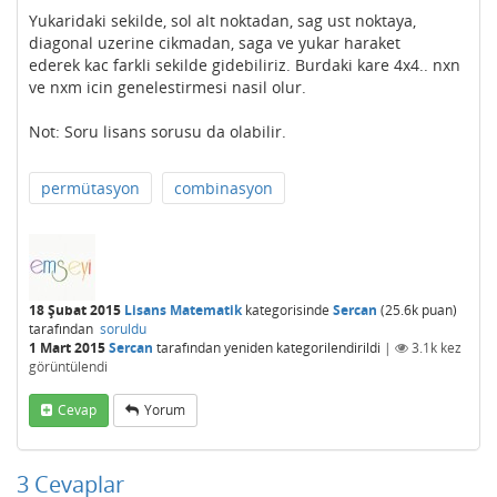
Yukaridaki sekilde, sol alt noktadan, sag ust noktaya,
diagonal uzerine cikmadan, saga ve yukar haraket
ederek kac farkli sekilde gidebiliriz. Burdaki kare 4x4.. nxn
ve nxm icin genelestirmesi nasil olur.
Not: Soru lisans sorusu da olabilir.
permütasyon
combinasyon
18 Şubat 2015
Lisans Matematik
kategorisinde
Sercan
(
25.6k
puan)
tarafından
soruldu
1 Mart 2015
Sercan
tarafından
yeniden kategorilendirildi
|
3.1k
kez
görüntülendi
Cevap
Yorum
3
Cevaplar