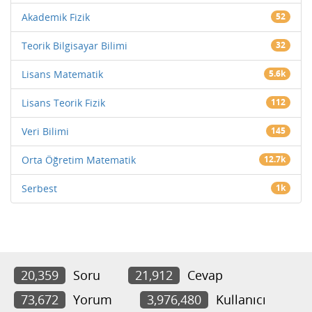
Akademik Fizik
52
Teorik Bilgisayar Bilimi
32
Lisans Matematik
5.6k
Lisans Teorik Fizik
112
Veri Bilimi
145
Orta Öğretim Matematik
12.7k
Serbest
1k
20,359
Soru
21,912
Cevap
73,672
Yorum
3,976,480
Kullanıcı