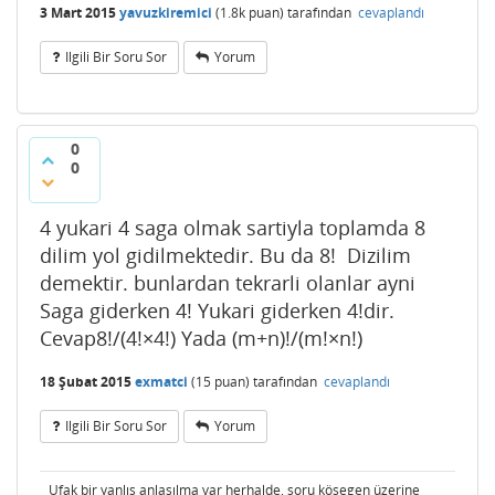
3 Mart 2015
yavuzkiremici
(
1.8k
puan)
tarafından
cevaplandı
Ilgili Bir Soru Sor
Yorum
0
0
4 yukari 4 saga olmak sartiyla toplamda 8
dilim yol gidilmektedir. Bu da 8! Dizilim
demektir. bunlardan tekrarli olanlar ayni
Saga giderken 4! Yukari giderken 4!dir.
Cevap8!/(4!×4!) Yada (m+n)!/(m!×n!)
18 Şubat 2015
exmatci
(
15
puan)
tarafından
cevaplandı
Ilgili Bir Soru Sor
Yorum
Ufak bir yanlış anlaşılma var herhalde, soru köşegen üzerine