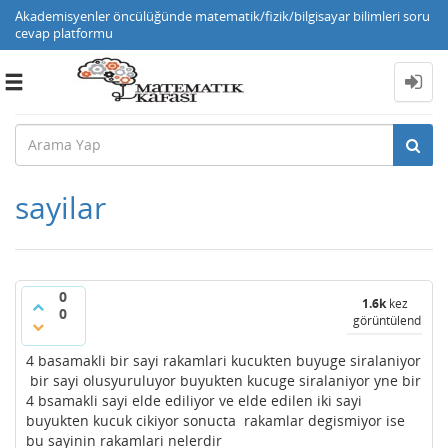
Akademisyenler öncülüğünde matematik/fizik/bilgisayar bilimleri soru
cevap platformu
Toggle
navigation
sayilar
0
1.6k
kez
0
görüntülendi
4 basamakli bir sayi rakamlari kucukten buyuge siralaniyor
bir sayi olusyuruluyor buyukten kucuge siralaniyor yne bir
4 bsamakli sayi elde ediliyor ve elde edilen iki sayi
buyukten kucuk cikiyor sonucta rakamlar degismiyor ise
bu sayinin rakamlari nelerdir