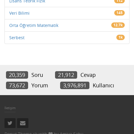
Lisans Teorik Fizik
112
Veri Bilimi
145
Orta Öğretim Matematik
12.7k
Serbest
1k
20,359
Soru
21,912
Cevap
73,672
Yorum
3,976,891
Kullanıcı
İletişim
Donut Theme
with
by
Amiya Sahu