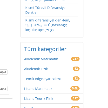
Kısmi Türevli Diferansiyel
Denklem
Kısmi diferansiyel denklem;
+
=
0
,başlangıç
u
t
+
x
t
u
x
=
0
u
x
t
u
t
x
koşulu; u(x,0)=F(x)
Tüm kategoriler
Akademik Matematik
737
Akademik Fizik
52
apla
Teorik Bilgisayar Bilimi
32
Lisans Matematik
5.6k
apla
Lisans Teorik Fizik
112