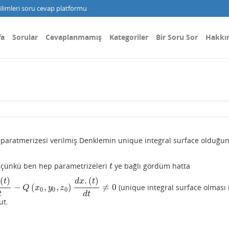
limleri soru cevap platformu
fa
Sorular
Cevaplanmamış
Kategoriler
Bir Soru Sor
Hakkı
paratmerizesi verilmiş.Denklemin unique integral surface olduğu
du çünkü ben hep parametrizeleri
ye bağlı gördüm hatta
t
t
(
)
.
(
)
t
d
x
t
−
(
,
,
)
≠
0
(unique integral surface olması 
y
0
,
z
0
)
d
x
.
(
t
)
d
t
≠
0
Q
x
y
z
0
0
0
t
d
t
ut.