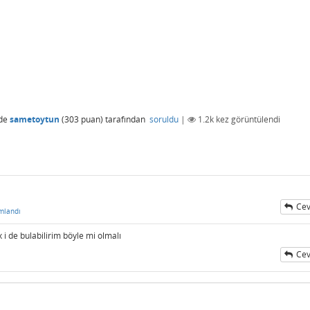
de
sametoytun
(
303
puan)
tarafından
soruldu
|
1.2k
kez görüntülendi
Cev
mlandı
i de bulabilirim böyle mi olmalı
Cev