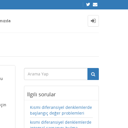
mızda
nu
İlgili sorular
için
Kısmi diferansiyel denklemlerde
başlangıç değer problemleri
kısmi diferansiyel denklemlerde
integral çarpanını bulma