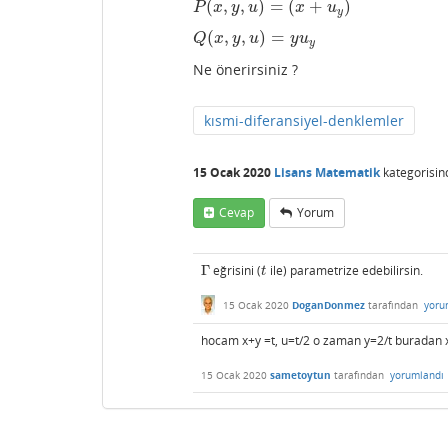
(
,
,
)
=
(
+
)
P
(
x
,
y
,
u
)
=
(
x
+
u
y
)
P
x
y
u
x
u
y
(
,
,
)
=
Q
(
x
,
y
,
u
)
=
y
u
y
Q
x
y
u
y
u
y
Ne önerirsiniz ?
kısmi-diferansiyel-denklemler
15 Ocak 2020
Lisans Matematik
kategorisin
Cevap
Yorum
Γ
eğrisini (
ile) parametrize edebilirsin.
Γ
t
t
15 Ocak 2020
DoganDonmez
tarafından
yoru
hocam x+y =t, u=t/2 o zaman y=2/t buradan x 
15 Ocak 2020
sametoytun
tarafından
yorumlandı