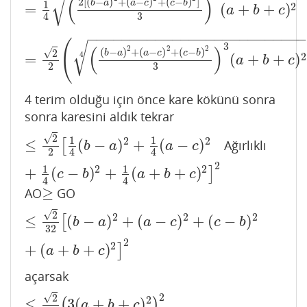
√
(
)
2
[
(
−
)
+
(
−
)
+
(
−
)
]
b
a
a
c
c
b
1
2
=
(
+
+
)
=
1
4
(
2
[
(
b
−
a
)
2
+
(
a
−
c
)
2
+
(
c
−
b
)
2
]
3
)
3
(
a
+
b
+
c
)
2
a
b
c
3
4
−
−
−
−
−
−
−
−
−
−
−
−
−
−
−
−
−
−
−
−
−
−
−
−
−
−
(
√
3
2
2
2
(
)
(
−
)
+
(
−
)
+
(
−
)
√
2
b
a
a
c
c
b
4
2
=
(
+
+
)
=
2
2
(
(
(
b
−
a
)
2
+
(
a
−
c
)
2
+
(
c
−
b
)
2
3
)
3
(
a
+
b
+
c
)
2
4
)
2
a
b
c
2
3
4 terim olduğu için önce kare kökünü sonra
sonra karesini aldık tekrar
√
2
1
1
2
2
≤
(
−
)
+
(
−
)
[
Ağırlıklı
≤
2
2
[
1
4
(
b
−
a
)
2
+
1
4
(
a
−
c
)
2
+
1
4
(
c
−
b
)
2
+
1
4
(
a
+
b
+
c
)
2
]
2
b
a
a
c
2
4
4
2
1
1
2
2
+
(
−
)
+
(
+
+
)
]
c
b
a
b
c
4
4
≥
AO
GO
≥
√
2
2
2
2
≤
(
−
)
+
(
−
)
+
(
−
)
[
≤
2
32
[
(
b
−
a
)
2
+
(
a
−
c
)
2
+
(
c
−
b
)
2
+
(
a
+
b
+
c
)
2
]
2
b
a
a
c
c
b
32
2
2
+
(
+
+
)
]
a
b
c
açarsak
2
√
2
2
≤
3
(
+
+
)
(
)
≤
2
32
(
3
(
a
+
b
+
c
)
2
)
2
a
b
c