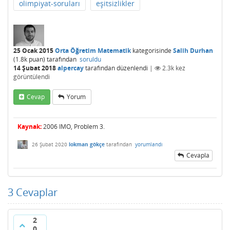
olimpiyat-soruları
eşitsizlikler
25 Ocak 2015
Orta Öğretim Matematik
kategorisinde
Salih Durhan
(
1.8k
puan)
tarafından
soruldu
14 Şubat 2018
alpercay
tarafından
düzenlendi
|
2.3k
kez
görüntülendi
Cevap
Yorum
Kaynak:
2006 IMO, Problem 3.
26 Şubat 2020
lokman gökçe
tarafından
yorumlandı
Cevapla
3
Cevaplar
2
0