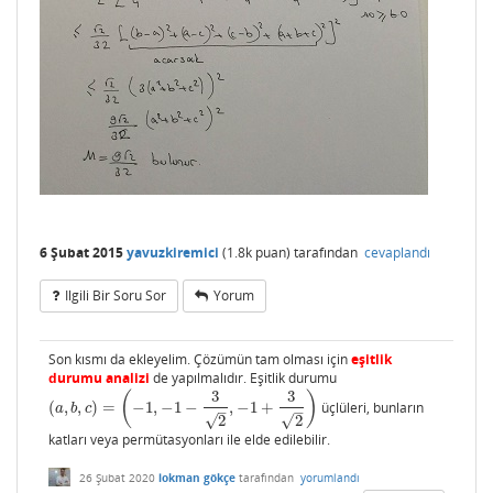
6 Şubat 2015
yavuzkiremici
(
1.8k
puan)
tarafından
cevaplandı
Ilgili Bir Soru Sor
Yorum
Son kısmı da ekleyelim. Çözümün tam olması için
eşitlik
durumu analizi
de yapılmalıdır. Eşitlik durumu
3
3
(
)
(
,
,
)
=
−
1
,
−
1
−
,
−
1
+
üçlüleri, bunların
(
a
,
b
,
c
)
=
(
−
1
,
−
1
−
3
2
,
−
1
+
3
2
)
a
b
c
–
–
√
√
2
2
katları veya permütasyonları ile elde edilebilir.
26 Şubat 2020
lokman gökçe
tarafından
yorumlandı