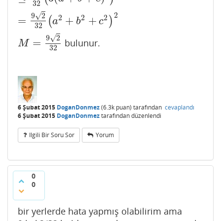
32
2
√
9
2
2
2
2
=
+
+
(
)
=
9
2
32
(
a
2
+
b
2
+
c
2
)
2
a
b
c
32
√
9
2
=
bulunur.
M
=
9
2
32
M
32
6 Şubat 2015
DoganDonmez
(
6.3k
puan)
tarafından
cevaplandı
6 Şubat 2015
DoganDonmez
tarafından
düzenlendi
Ilgili Bir Soru Sor
Yorum
0
0
bir yerlerde hata yapmış olabilirim ama