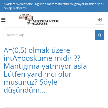
Akademisyenler öncülüğünde matematik/fizik/bilgisayar bilimleri soru
cevap platformu
Toggle
navigation
A=(0,5) olmak üzere
intA=boskume midir ??
Mantığıma yatmıyor asla
Lütfen yardımcı olur
musunuz? Şöyle
düşündüm...