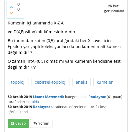
0
2k
kez
0
görüntülendi
Kümenin içi tanımında X € A
Ve D(X,Epsilon) alt kümesidir A nin
Bu tanımdan zaten (0,5) aralığındaki her X sayısı için
Epsilon yarıçaplı koleksiyonları da bu kümenin alt kümesi
değil midir ?
O zaman intA=(0,5) olmaz mı yani kümenin kendisine eşit
değil midir ???
topoloji
cebirsel-topoloji
analiz
kümeler
30 Aralık 2019
Lisans Matematik
kategorisinde
Rabiaytac
(
41
puan)
tarafından
soruldu
30 Aralık 2019
Rabiaytac
tarafından
düzenlendi
|
2k
kez
görüntülendi
Cevap
Yorum