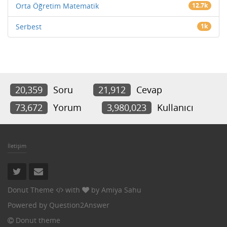
Orta Öğretim Matematik
12.7k
Serbest
1k
20,359
Soru
21,912
Cevap
73,672
Yorum
3,980,023
Kullanıcı
İletişim
Donut Theme
with
by
Amiya Sahu
Powered by
Question2Answer
Donut theme