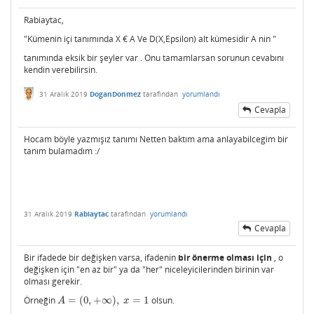
Rabiaytac,
"Kümenin içi tanımında X € A Ve D(X,Epsilon) alt kümesidir A nin "
tanımında eksik bir şeyler var . Onu tamamlarsan sorunun cevabını
kendin verebilirsin.
31 Aralık 2019
DoganDonmez
tarafından
yorumlandı
Cevapla
Hocam böyle yazmışız tanımı Netten baktım ama anlayabilcegim bir
tanım bulamadım :/
31 Aralık 2019
Rabiaytac
tarafından
yorumlandı
Cevapla
Bir ifadede bir değişken varsa, ifadenin
bir
önerme olması için
, o
değişken için "en az bir" ya da "her" niceleyicilerinden birinin var
olması gerekir.
Örneğin
=
(
0
,
+
∞
)
,
=
1
olsun.
A
=
(
0
,
+
∞
)
,
x
=
1
A
x