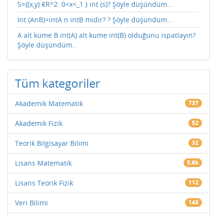
S={(x,y) €R^2: 0<x<_1 } int (s)? Şöyle düşündüm...
Int (AnB)=intA n intB midir? ? Şöyle düşündüm...
A alt küme B int(A) alt kume int(B) olduğunu ispatlayın?
Şöyle düşündüm..
Tüm kategoriler
Akademik Matematik
737
Akademik Fizik
52
Teorik Bilgisayar Bilimi
32
Lisans Matematik
5.6k
Lisans Teorik Fizik
112
Veri Bilimi
145