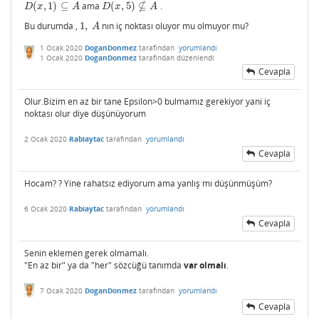
⊈
(
,
1
)
⊆
ama
(
,
5
)
.
D
(
x
,
1
)
⊆
A
D
(
x
,
5
)
⊈
A
D
x
A
D
x
A
Bu durumda ,
1
,
nın iç noktası oluyor mu olmuyor mu?
1
,
A
A
1 Ocak 2020
DoganDonmez
tarafından
yorumlandı
1 Ocak 2020
DoganDonmez
tarafından
düzenlendi
Cevapla
Olur.Bizim en az bir tane Epsilon>0 bulmamız gerekiyor yani iç
noktası olur diye düşünüyorum
2 Ocak 2020
Rabiaytac
tarafından
yorumlandı
Cevapla
Hocam? ? Yine rahatsız ediyorum ama yanlış mı düşünmüşüm?
6 Ocak 2020
Rabiaytac
tarafından
yorumlandı
Cevapla
Senin eklemen gerek olmamalı.
"En az bir" ya da "her" sözcüğü tanımda
var
olmalı
.
7 Ocak 2020
DoganDonmez
tarafından
yorumlandı
Cevapla