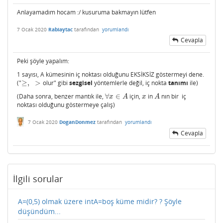
Anlayamadım hocam :/ kusuruma bakmayın lütfen
7 Ocak 2020
Rabiaytac
tarafından
yorumlandı
Cevapla
Peki şöyle yapalım:
1 sayısı, A kümesinin iç noktası olduğunu EKSİKSİZ göstermeyi dene.
("
≥
,
>
olur" gibi
sezgisel
yöntemlerle değil, iç nokta
tanımı
ile)
≥
,
>
(Daha sonra, benzer mantık ile,
∀
∈
için,
in
nın bir iç
∀
x
∈
A
x
A
x
A
x
A
noktası olduğunu göstermeye çalış)
7 Ocak 2020
DoganDonmez
tarafından
yorumlandı
Cevapla
İlgili sorular
A=(0,5) olmak üzere intA=boş küme midir? ? Şöyle
düşündüm...