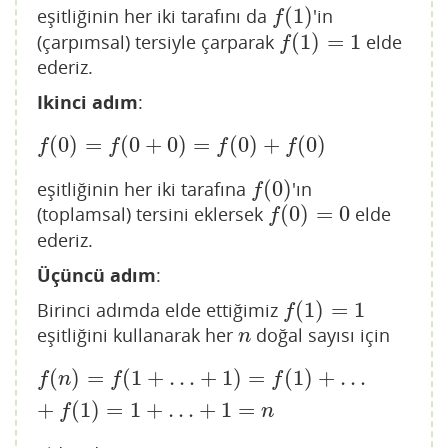
(
1
)
eşitliğinin her iki tarafını da
'in
f
(
1
)
f
(
1
)
=
1
(çarpımsal) tersiyle çarparak
elde
f
(
1
)
=
1
f
ederiz.
Ikinci adım
:
(
0
)
=
(
0
+
0
)
=
(
0
)
+
(
0
)
f
(
0
)
=
f
(
0
+
0
)
=
f
(
0
)
+
f
(
0
)
f
f
f
f
(
0
)
eşitliğinin her iki tarafına
'ın
f
(
0
)
f
(
0
)
=
0
(toplamsal) tersini eklersek
elde
f
(
0
)
=
0
f
ederiz.
Üçüncü adım
:
(
1
)
=
1
Birinci adımda elde ettiğimiz
f
(
1
)
=
1
f
eşitliğini kullanarak her
doğal sayısı için
n
n
(
)
=
(
1
+
…
+
1
)
=
(
1
)
+
…
f
(
n
)
=
f
(
1
+
…
+
1
)
=
f
(
1
)
+
…
+
f
(
1
)
=
1
+
…
+
1
=
n
f
n
f
f
+
(
1
)
=
1
+
…
+
1
=
f
n