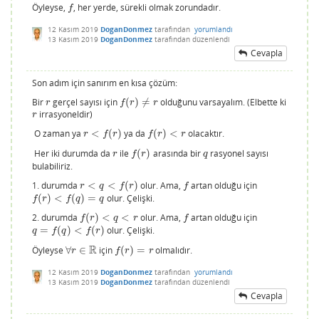
Öyleyse,
, her yerde, sürekli olmak zorundadır.
f
f
12 Kasım 2019
DoganDonmez
tarafından
yorumlandı
13 Kasım 2019
DoganDonmez
tarafından
düzenlendi
Cevapla
Son adım için sanırım en kısa çözüm:
Bir
gerçel sayısı için
(
)
≠
olduğunu varsayalım. (Elbette ki
r
f
(
r
)
≠
r
r
f
r
r
irrasyoneldir)
r
r
O zaman ya
<
(
)
ya da
(
)
<
olacaktır.
r
<
f
(
r
)
f
(
r
)
<
r
r
f
r
f
r
r
Her iki durumda da
ile
(
)
arasında bir
rasyonel sayısı
r
f
(
r
)
q
r
f
r
q
bulabiliriz.
1. durumda
<
<
(
)
olur. Ama,
artan olduğu için
r
<
q
<
f
(
r
)
f
r
q
f
r
f
(
)
<
(
)
=
olur. Çelişki.
f
(
r
)
<
f
(
q
)
=
q
f
r
f
q
q
2. durumda
(
)
<
<
olur. Ama,
artan olduğu için
f
(
r
)
<
q
<
r
f
f
r
q
r
f
=
(
)
<
(
)
olur. Çelişki.
q
=
f
(
q
)
<
f
(
r
)
q
f
q
f
r
R
Öyleyse
∀
∈
için
(
)
=
olmalıdır.
∀
r
∈
R
f
(
r
)
=
r
r
f
r
r
12 Kasım 2019
DoganDonmez
tarafından
yorumlandı
13 Kasım 2019
DoganDonmez
tarafından
düzenlendi
Cevapla