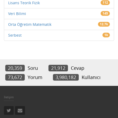
Lisans Teorik Fizik
112
Veri Bilimi
145
Orta Öğretim Matematik
12.7k
Serbest
1k
20,359
Soru
21,912
Cevap
73,672
Yorum
3,980,182
Kullanıcı
İletişim