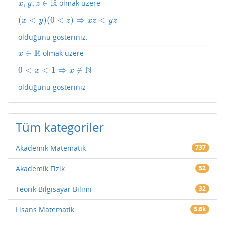
R
,
,
∈
olmak üzere
x
,
y
,
z
∈
R
x
y
z
(
<
)
(
0
<
)
⇒
<
(
x
<
y
)
(
0
<
z
)
⇒
x
z
<
y
z
x
y
z
x
z
y
z
olduğunu gösteriniz.
R
∈
olmak üzere
x
∈
R
x
N
0
<
<
1
⇒
∉
0
<
x
<
1
⇒
x
∉
N
x
x
olduğunu gösteriniz
Tüm kategoriler
Akademik Matematik
737
Akademik Fizik
52
Teorik Bilgisayar Bilimi
32
Lisans Matematik
5.6k