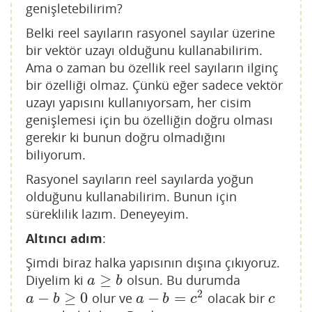
genişletebilirim?
Belki reel sayıların rasyonel sayılar üzerine
bir vektör uzayı olduğunu kullanabilirim.
Ama o zaman bu özellik reel sayıların ilginç
bir özelliği olmaz. Çünkü eğer sadece vektör
uzayı yapısını kullanıyorsam, her cisim
genişlemesi için bu özelliğin doğru olması
gerekir ki bunun doğru olmadığını
biliyorum.
Rasyonel sayıların reel sayılarda yoğun
olduğunu kullanabilirim. Bunun için
süreklilik lazım. Deneyeyim.
Altıncı adım
:
Şimdi biraz halka yapısının dışına çıkıyoruz.
≥
Diyelim ki
olsun. Bu durumda
a
≥
b
a
b
2
−
≥
0
−
=
olur ve
olacak bir
a
−
b
≥
0
a
−
b
=
c
2
c
a
b
a
b
c
c