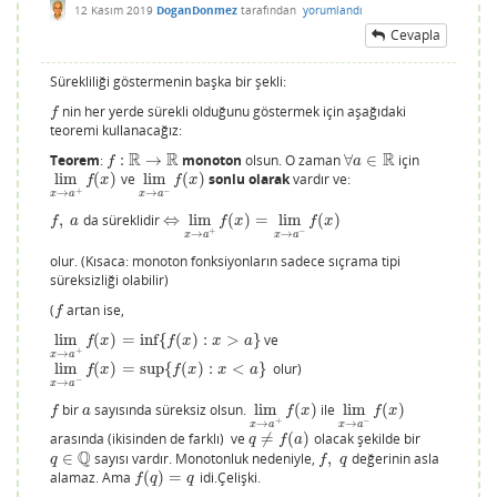
12 Kasım 2019
DoganDonmez
tarafından
yorumlandı
Cevapla
Sürekliliği göstermenin başka bir şekli:
nin her yerde sürekli olduğunu göstermek için aşağıdaki
f
f
teoremi kullanacağız:
R
R
R
Teorem
:
:
→
monoton
olsun. O zaman
∀
∈
için
f
:
R
→
R
∀
a
∈
R
f
a
lim
(
)
ve
lim
(
)
sonlu olarak
vardır ve:
lim
x
→
a
+
f
(
x
)
lim
x
→
a
−
f
(
x
)
f
x
f
x
+
−
→
→
x
a
x
a
,
da süreklidir
⇔
lim
(
)
=
lim
(
)
f
,
a
⇔
lim
x
→
a
+
f
(
x
)
=
lim
x
→
a
−
f
(
x
)
f
a
f
x
f
x
+
−
→
→
x
a
x
a
olur. (Kısaca: monoton fonksiyonların sadece sıçrama tipi
süreksizliği olabilir)
(
artan ise,
f
f
lim
(
)
=
inf
{
(
)
:
>
}
ve
lim
x
→
a
+
f
(
x
)
=
inf
{
f
(
x
)
:
x
>
a
}
f
x
f
x
x
a
+
→
x
a
lim
(
)
=
sup
{
(
)
:
<
}
olur)
lim
x
→
a
−
f
(
x
)
=
sup
{
f
(
x
)
:
x
<
a
}
f
x
f
x
x
a
−
→
x
a
bir
sayısında süreksiz olsun.
lim
(
)
ile
lim
(
)
f
a
lim
x
→
a
+
f
(
x
)
lim
x
→
a
−
f
(
x
)
f
a
f
x
f
x
+
−
→
→
x
a
x
a
arasında (ikisinden de farklı) ve
≠
(
)
olacak şekilde bir
q
≠
f
(
a
)
q
f
a
Q
∈
sayısı vardır. Monotonluk nedeniyle,
,
değerinin asla
q
∈
Q
f
,
q
q
f
q
alamaz. Ama
(
)
=
idi.Çelişki.
f
(
q
)
=
q
f
q
q