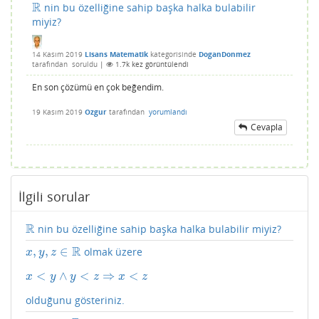
R
nin bu özelliğine sahip başka halka bulabilir
R
miyiz?
14 Kasım 2019
Lisans Matematik
kategorisinde
DoganDonmez
tarafından
soruldu
|
1.7k
kez görüntülendi
En son çözümü en çok beğendim.
19 Kasım 2019
Ozgur
tarafından
yorumlandı
Cevapla
İlgili sorular
R
nin bu özelliğine sahip başka halka bulabilir miyiz?
R
R
,
,
∈
olmak üzere
x
,
y
,
z
∈
R
x
y
z
<
∧
<
⇒
<
x
<
y
∧
y
<
z
⇒
x
<
z
x
y
y
z
x
z
olduğunu gösteriniz.