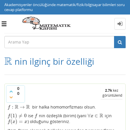
Akademisyenler öncülüğünde matematik/fizik/bilgisayar bilimleri soru
cevap platformu
Toggle
navigation
R
nin ilginç bir özelliği
R
0
2.7k
kez
0
görüntülendi
R
R
:
→
bir halka homomorfizması olsun.
f
:
R
→
R
f
R
(
1
)
≠
0
∀
∈
ise
nin özdeşlik (birim) (yani
için
f
(
1
)
≠
0
f
∀
x
∈
R
f
f
x
(
)
=
) olduğunu gösteriniz.
f
(
x
)
=
x
f
x
x