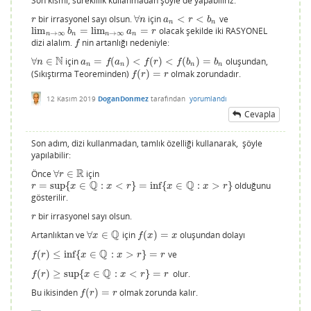
Son kısmı, süreklilik kullanmadan şöyle de yapabiliriz:
bir irrasyonel sayı olsun.
∀
için
<
<
ve
r
∀
n
a
n
<
r
<
b
n
r
n
a
r
b
n
n
lim
=
lim
=
olacak şekilde iki RASYONEL
lim
n
→
∞
b
n
=
lim
n
→
∞
a
n
=
r
b
a
r
→
∞
→
∞
n
n
n
n
dizi alalım.
nin artanlığı nedeniyle:
f
f
N
∀
∈
için
=
(
)
<
(
)
<
(
)
=
oluşundan,
∀
n
∈
N
a
n
=
f
(
a
n
)
<
f
(
r
)
<
f
(
b
n
)
=
b
n
n
a
f
a
f
r
f
b
b
n
n
n
n
(Sıkıştırma Teoreminden)
(
)
=
olmak zorundadır.
f
(
r
)
=
r
f
r
r
12 Kasım 2019
DoganDonmez
tarafından
yorumlandı
Cevapla
Son adım, dizi kullanmadan, tamlık özelliği kullanarak, şöyle
yapılabilir:
R
Önce
∀
∈
için
∀
r
∈
R
r
Q
Q
=
sup
{
∈
:
<
}
=
inf
{
∈
:
>
}
olduğunu
r
=
sup
{
x
∈
Q
:
x
<
r
}
=
inf
{
x
∈
Q
:
x
>
r
}
r
x
x
r
x
x
r
gösterilir.
bir irrasyonel sayı olsun.
r
r
Q
Artanlıktan ve
∀
∈
için
(
)
=
oluşundan dolayı
∀
x
∈
Q
f
(
x
)
=
x
x
f
x
x
Q
(
)
≤
inf
{
∈
:
>
}
=
ve
f
(
r
)
≤
inf
{
x
∈
Q
:
x
>
r
}
=
r
f
r
x
x
r
r
Q
(
)
≥
sup
{
∈
:
<
}
=
olur.
f
(
r
)
≥
sup
{
x
∈
Q
:
x
<
r
}
=
r
f
r
x
x
r
r
Bu ikisinden
(
)
=
olmak zorunda kalır.
f
(
r
)
=
r
f
r
r