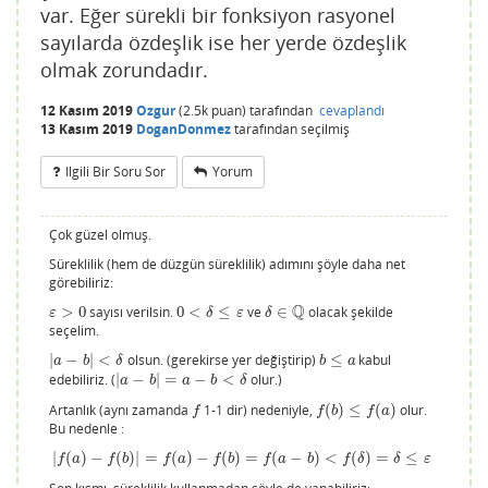
var. Eğer sürekli bir fonksiyon rasyonel
sayılarda özdeşlik ise her yerde özdeşlik
olmak zorundadır.
12 Kasım 2019
Ozgur
(
2.5k
puan)
tarafından
cevaplandı
13 Kasım 2019
DoganDonmez
tarafından
seçilmiş
Ilgili Bir Soru Sor
Yorum
Çok güzel olmuş.
Süreklilik (hem de düzgün süreklilik) adımını şöyle daha net
görebiliriz:
Q
>
0
sayısı verilsin.
0
<
≤
ve
∈
olacak şekilde
ε
>
0
0
<
δ
≤
ε
δ
∈
Q
ε
δ
ε
δ
seçelim.
|
−
|
<
olsun. (gerekirse yer değiştirip)
≤
kabul
|
a
−
b
|
<
δ
b
≤
a
a
b
δ
b
a
edebiliriz. (
|
−
|
=
−
<
olur.)
|
a
−
b
|
=
a
−
b
<
δ
a
b
a
b
δ
Artanlık (aynı zamanda
1-1 dir) nedeniyle,
(
)
≤
(
)
olur.
f
f
(
b
)
≤
f
(
a
)
f
f
b
f
a
Bu nedenle :
|
(
)
−
(
)
|
=
(
)
−
(
)
=
(
−
)
<
(
)
=
≤
|
f
(
a
)
−
f
(
b
)
|
=
f
(
a
)
−
f
(
b
)
=
f
(
a
−
b
)
<
f
(
δ
)
=
δ
≤
ε
f
a
f
b
f
a
f
b
f
a
b
f
δ
δ
ε