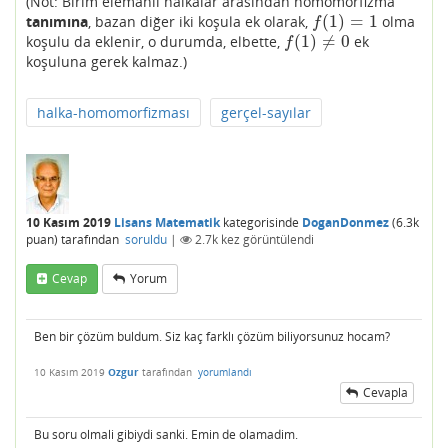
(Not: Birim elemanlı halkalar arasından homomorfizma
(
1
)
=
1
tanımına
, bazan diğer iki koşula ek olarak,
olma
f
(
1
)
=
1
f
(
1
)
≠
0
koşulu da eklenir, o durumda, elbette,
ek
f
(
1
)
≠
0
f
koşuluna gerek kalmaz.)
halka-homomorfizması
gerçel-sayılar
10 Kasım 2019
Lisans Matematik
kategorisinde
DoganDonmez
(
6.3k
puan)
tarafından
soruldu
|
2.7k
kez görüntülendi
Cevap
Yorum
Ben bir çözüm buldum. Siz kaç farklı çözüm biliyorsunuz hocam?
10 Kasım 2019
Ozgur
tarafından
yorumlandı
Cevapla
Bu soru olmali gibiydi sanki. Emin de olamadim.