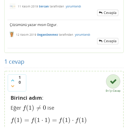
11 Kasım 2019
Sercan
tarafından
yorumlandı
Cevapla
Çözümünü yazar mısın Ozgur.
12 Kasım 2019
DoganDonmez
tarafından
yorumlandı
Cevapla
1
cevap
1
0
En İyi Cevap
Birinci adım
:
(
1
)
≠
0
Eğer
ise
f
(
1
)
≠
0
f
(
1
)
=
(
1
⋅
1
)
=
(
1
)
⋅
(
1
)
f
(
1
)
=
f
(
1
⋅
1
)
=
f
(
1
)
⋅
f
(
1
)
f
f
f
f