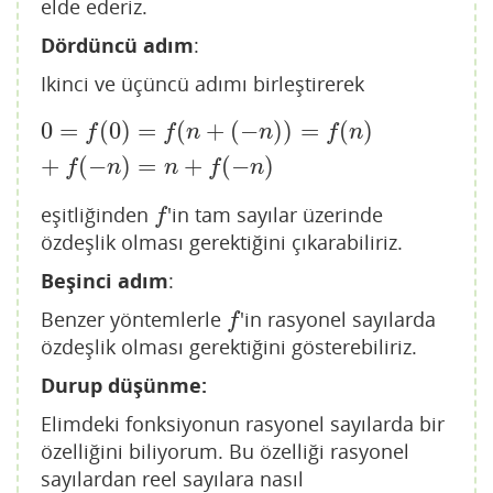
elde ederiz.
Dördüncü adım
:
Ikinci ve üçüncü adımı birleştirerek
0
=
(
0
)
=
(
+
(
−
)
)
=
(
)
0
=
f
(
0
)
=
f
(
n
+
(
−
n
)
)
=
f
(
n
)
+
f
(
−
n
)
=
n
+
f
(
−
n
)
f
f
n
n
f
n
+
(
−
)
=
+
(
−
)
f
n
n
f
n
eşitliğinden
'in tam sayılar üzerinde
f
f
özdeşlik olması gerektiğini çıkarabiliriz.
Beşinci adım
:
Benzer yöntemlerle
'in rasyonel sayılarda
f
f
özdeşlik olması gerektiğini gösterebiliriz.
Durup düşünme:
Elimdeki fonksiyonun rasyonel sayılarda bir
özelliğini biliyorum. Bu özelliği rasyonel
sayılardan reel sayılara nasıl