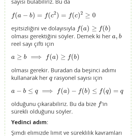
sayısı bulabiliriz. Bu da
2
2
(
−
)
=
(
)
=
(
)
≥
0
f
(
a
−
b
)
=
f
(
c
2
)
=
f
(
c
)
2
≥
0
f
a
b
f
c
f
c
(
)
≥
(
)
eşitsizliğini ve dolayısıyla
f
(
a
)
≥
f
(
b
)
f
a
f
b
,
olması gerektiğini söyler. Demek ki her
a
,
b
a
b
reel sayı çifti için
≥
⟹
(
)
≥
(
)
a
≥
b
⟹
f
(
a
)
≥
f
(
b
)
a
b
f
a
f
b
olması gerekir. Buradan da beşinci adımı
kullanarak her
rasyonel sayısı için
q
q
−
≤
⟹
(
)
−
(
)
≤
(
)
=
a
−
b
≤
q
⟹
f
(
a
)
−
f
(
b
)
≤
f
(
q
)
=
q
a
b
q
f
a
f
b
f
q
q
olduğunu çıkarabiliriz. Bu da bize
'in
f
f
sürekli olduğunu söyler.
Yedinci adım
:
Şimdi elimizde limit ve süreklilik kavramları