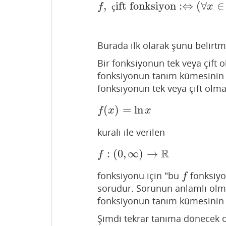
,
ift fonksiyon
:
⇔
(
∀
∈
f
,
çift fonksiyon
:⇔
(
∀
x
f
ç
x
Burada ilk olarak şunu belirtm
Bir fonksiyonun tek veya çif
fonksiyonun tanım kümesinin s
fonksiyonun tek veya çift ol
(
)
=
ln
f
(
x
)
=
ln
x
f
x
x
kuralı ile verilen
R
:
(
0
,
∞
)
→
f
:
(
0
,
∞
)
→
R
f
fonksiyonu için "bu
fonksiyon
f
f
sorudur. Sorunun anlamlı olmas
fonksiyonun tanım kümesinin s
Şimdi tekrar tanıma dönecek o