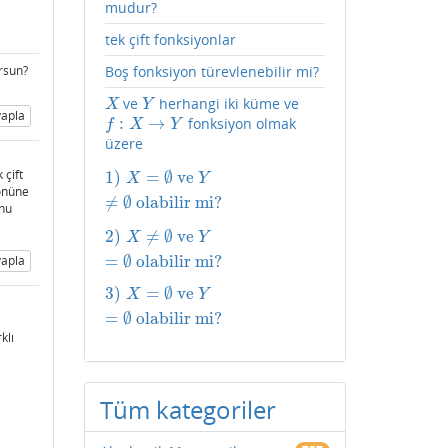
mudur?
tek çift fonksiyonlar
rsun?
Boş fonksiyon türevlenebilir mi?
ve
herhangi iki küme ve
X
Y
X
Y
apla
:
→
fonksiyon olmak
f
:
X
→
Y
f
X
Y
üzere
 çift
1
)
=
∅
ve
1
)
X
=
∅
ve
Y
≠
∅
olabilir mi?
X
Y
 önüne
≠
∅
olabilir mi?
unu
2
)
≠
∅
ve
2
)
X
≠
∅
ve
Y
=
∅
olabilir mi?
X
Y
=
∅
olabilir mi?
apla
3
)
=
∅
ve
3
)
X
=
∅
ve
Y
=
∅
olabilir mi?
X
Y
=
∅
olabilir mi?
klı
Tüm kategoriler