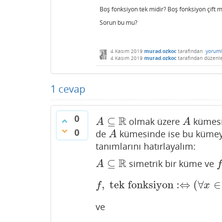
Boş fonksiyon tek midir? Boş fonksiyon çift m
Sorun bu mu?
4 Kasım 2019
murad.ozkoc
tarafından
yoruml
4 Kasım 2019
murad.ozkoc
tarafından
düzenl
1
cevap
0
R
⊆
olmak üzere
kümesin
A
⊆
R
A
A
A
0
de
kümesinde ise bu kümeye 
A
A
tanımlarını hatırlayalım:
R
⊆
simetrik bir küme ve
A
⊆
R
f
A
,
tek fonksiyon
:
⇔
(
∀
∈
f
,
tek fonksiyon
:⇔
(
∀
x
f
x
ve