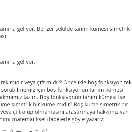
)
amına geliyor. Benzer şekilde tanım kümesi simetrik
ası
amına geliyor.
tek midir veya çift midir? Öncelikle boş fonksiyon tek
u sorabilmemiz için boş fonksiyonun tanım kümesi
 bakmamız lazım. Boş fonksiyonun tanım kümesi ise
me simetrik bir küme midir? Boş küme simetrik bir
veya çift olup olmamasını araştırmaya hakkımız var
nımı matematiksel ifadelerle şöyle yazarız:
∈
⇔
−
∈
)
.