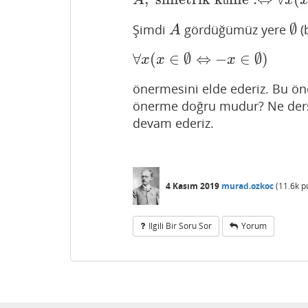
A
,
simetrik küme
:⇔
∀
x
(
A
ü
x
∅
Şimdi
gördüğümüz yere
(
A
∅
A
∀
(
∈
∅
⇔
−
∈
∅
)
∀
x
(
x
∈
∅
⇔
−
x
∈
∅
)
x
x
x
önermesini elde ederiz. Bu ö
önerme doğru mudur? Ne ders
devam ederiz.
4 Kasım 2019
murad.ozkoc
(
11.6k
p
Ilgili Bir Soru Sor
Yorum