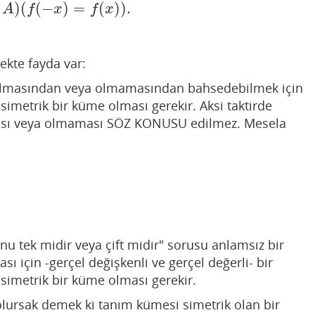
)
(
(
−
)
=
(
)
)
.
∈
A
)
(
f
(
−
x
)
=
f
(
x
)
)
.
A
f
x
f
x
ekte fayda var:
t olmasından veya olmamasından bahsedebilmek için
imetrik bir küme olması gerekir. Aksi taktirde
ması veya olmaması SÖZ KONUSU edilmez. Mesela
u tek midir veya çift midir" sorusu anlamsız bir
ı için -gerçel değişkenli ve gerçel değerli- bir
imetrik bir küme olması gerekir.
lursak demek ki tanım kümesi simetrik olan bir