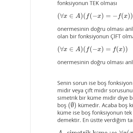
fonksiyonun TEK olması
(
∀
∈
)
(
(
−
)
=
−
(
)
(
∀
x
∈
A
)
(
f
(
−
x
)
=
−
f
(
x
)
)
x
A
f
x
f
x
önermesinin doğru olması anl
olan bir fonksiyonun ÇİFT olm
(
∀
∈
)
(
(
−
)
=
(
)
)
(
∀
x
∈
A
)
(
f
(
−
x
)
=
f
(
x
)
)
x
A
f
x
f
x
önermesinin doğru olması anl
Senin sorun ise boş fonksiyon 
midir veya çift midir sorusun
simetrik bir küme midir diye
(
∅
)
boş
kümedir. Acaba boş kü
(
∅
)
küme ise boş fonksiyonun tek 
demektir. En üstte verdiğim ta
,
simetrik k
me
:
⇔
∀
(