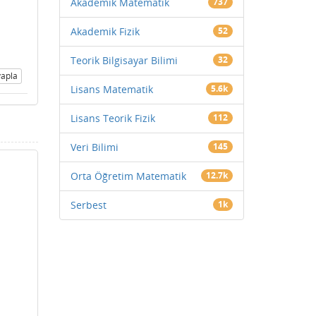
Akademik Matematik
737
Akademik Fizik
52
Teorik Bilgisayar Bilimi
32
apla
Lisans Matematik
5.6k
Lisans Teorik Fizik
112
Veri Bilimi
145
Orta Öğretim Matematik
12.7k
Serbest
1k