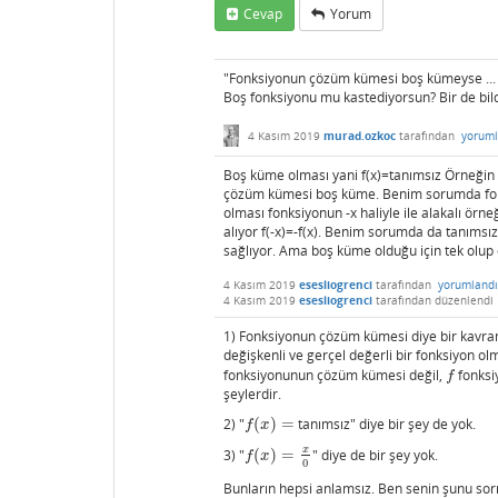
Cevap
Yorum
"Fonksiyonun çözüm kümesi boş kümeyse ...
Boş fonksiyonu mu kastediyorsun? Bir de bildi
4 Kasım 2019
murad.ozkoc
tarafından
yoruml
Boş küme olması yani f(x)=tanımsız Örneğin f
çözüm kümesi boş küme. Benim sorumda fonksi
olması fonksiyonun -x haliyle ile alakalı örneğ
alıyor f(-x)=-f(x). Benim sorumda da tanıms
sağlıyor. Ama boş küme olduğu için tek olu
4 Kasım 2019
esesliogrenci
tarafından
yorumlandı
4 Kasım 2019
esesliogrenci
tarafından
düzenlendi
1) Fonksiyonun çözüm kümesi diye bir kavra
değişkenli ve gerçel değerli bir fonksiyon o
fonksiyonunun çözüm kümesi değil,
fonksiy
f
f
şeylerdir.
2) "
(
)
=
tanımsız" diye bir şey de yok.
f
(
x
)
=
f
x
x
3) "
(
)
=
" diye de bir şey yok.
f
(
x
)
=
x
0
f
x
0
Bunların hepsi anlamsız. Ben senin şunu sor