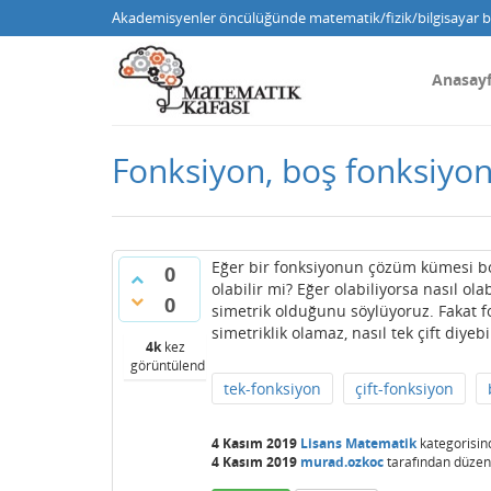
Akademisyenler öncülüğünde matematik/fizik/bilgisayar bi
Anasay
Fonksiyon, boş fonksiyon 
Eğer bir fonksiyonun çözüm kümesi boş
0
olabilir mi? Eğer olabiliyorsa nasıl ola
0
simetrik olduğunu söylüyoruz. Fakat f
simetriklik olamaz, nasıl tek çift diy
4k
kez
görüntülendi
tek-fonksiyon
çift-fonksiyon
4 Kasım 2019
Lisans Matematik
kategorisin
4 Kasım 2019
murad.ozkoc
tarafından
düzen