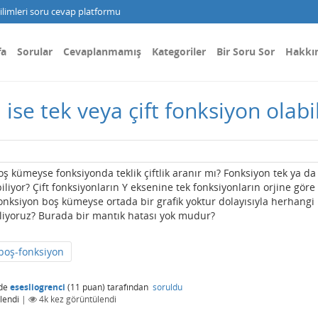
limleri soru cevap platformu
fa
Sorular
Cevaplanmamış
Kategoriler
Bir Soru Sor
Hakkı
ise tek veya çift fonksiyon olabi
 kümeyse fonksiyonda teklik çiftlik aranır mı? Fonksiyon tek ya da 
biliyor? Çift fonksiyonların Y eksenine tek fonksiyonların orjine göre
onksiyon boş kümeyse ortada bir grafik yoktur dolayısıyla herhangi 
ebiliyoruz? Burada bir mantık hatası yok mudur?
boş-fonksiyon
de
esesliogrenci
(
11
puan)
tarafından
soruldu
lendi
|
4k
kez görüntülendi