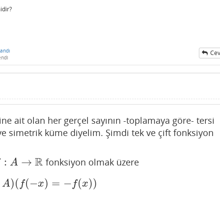
idir?
andı
Cev
endi
e ait olan her gerçel sayının -toplamaya göre- tersi
simetrik küme diyelim. Şimdi tek ve çift fonksiyon
R
:
→
fonksiyon olmak üzere
:
A
→
R
f
A
)
(
(
−
)
=
−
(
)
)
∈
A
)
(
f
(
−
x
)
=
−
f
(
x
)
)
A
f
x
f
x