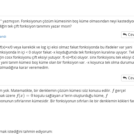
 " yazmışsın. Fonksiyonun çözüm kümesinin boş küme olmasından neyi kastediyo
ğin tek çift fonksiyon tanımını yazar mısın?
Cev
andı
(x)=x/0 veya karekök ve log içi eksi olmaz fakat fonksiyonda bu ifadeler var yani
yonda ln içi < 0 oluyor fakat -x koyduğumda tek fonksiyon kuralına uyuyor. Tek
in cosx fonksiyonu çift eksiyi yutuyor. f(-x)=f(x) oluyor. sinx fonksiyonu tek eksiyi
ız yani tanım kümesi boş küme olan bir fonksiyon var. -x koyunca tek olma durum
p olmadığına karar veremedim.
Cev
m yok. Matematikte, bir denklemin çözüm kümesi söz konusu edilir.
gerçel
f
f
lmak üzere
(
)
=
0
koşulu sağlayan
'lerin oluşturduğu küme,
f
(
x
)
=
0
x
f
f
x
x
f
onunun sıfırlarının kümesidir. Bir fonksiyonun sıfırları ile bir denklemin kökleri far
mak istediğini tahmin ediyorum: