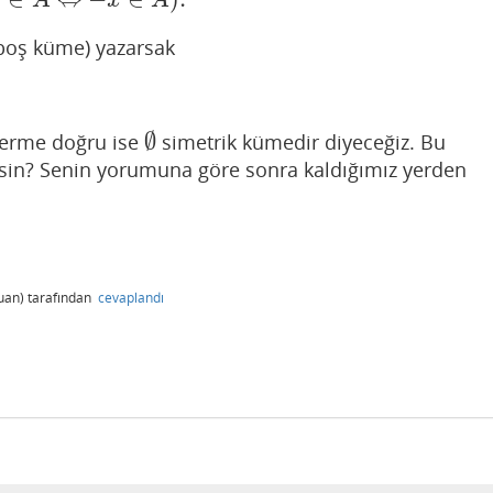
x
∈
A
⇔
−
x
∈
A
)
.
x
A
x
A
boş küme) yazarsak
∅
nerme doğru ise
simetrik kümedir diyeceğiz. Bu
∅
in? Senin yorumuna göre sonra kaldığımız yerden
uan)
tarafından
cevaplandı