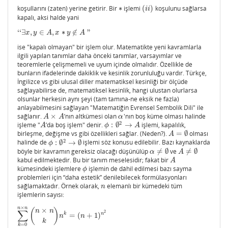
koşullarını (zaten) yerine getirir. Bir
∗
işlemi
(
)
koşulunu sağlarsa
∗
(
i
i
)
i
i
kapalı, aksi halde yani
‘
‘
∃
,
∈
,
∗
∉
"
‘
‘
∃
x
,
y
∈
A
,
x
∗
y
∉
A
"
x
y
A
x
y
A
ise "kapalı olmayan" bir işlem olur. Matematikte yeni kavramlarla
ilgili yapılan tanımlar daha önceki tanımlar, varsayımlar ve
teoremlerle çelişmemeli ve uyum içinde olmalıdır. Özellikle de
bunların ifadelerinde dakiklik ve kesinlik zorunluluğu vardır. Türkçe,
İngilizce vs gibi ulusal diller matematiksel kesinliği bir ölçüde
sağlayabilirse de, matematiksel kesinlik, hangi ulustan olurlarsa
olsunlar herkesin aynı şeyi (tam tamına-ne eksik ne fazla)
anlayabilmesini sağlayan "Matematiğin Evrensel Sembolik Dili" ile
sağlanır.
×
’nın altkümesi olan
'nın boş küme olması halinde
A
×
A
α
A
A
α
2
işleme "
’da boş işlem" denir.
:
∅
→
işlemi, kapalılık,
A
ϕ
:
∅
2
→
A
A
ϕ
A
birleşme, değişme vs gibi özellikleri sağlar. (Neden?).
=
∅
olması
A
=
∅
A
2
halinde de
:
∅
→
∅
işlemi söz konusu edilebilir. Bazı kaynaklarda
ϕ
:
∅
2
→
∅
ϕ
böyle bir kavramın gereksiz olacağı düşünülüp
≠
∅
ve
≠
∅
α
≠
∅
A
≠
∅
α
A
kabul edilmektedir. Bu bir tanım meselesidir; fakat bir
A
A
kümesindeki işlemlere
işlemin de dâhil edilmesi bazı sayma
ϕ
ϕ
problemleri için “daha estetik” denilebilecek formülasyonları
sağlamaktadır. Örnek olarak,
elemanlı bir kümedeki tüm
n
n
işlemlerin sayısı:
×
n
n
×
(
)
n
n
∑
2
k
n
=
(
+
1
)
∑
k
=
0
n
×
n
(
n
×
n
k
)
n
k
=
(
n
+
1
)
n
2
n
n
k
=
0
k