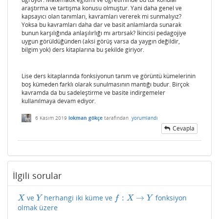
araştırma ve tartışma konusu olmuştur. Yani daha genel ve
kapsayıcı olan tanımları, kavramları vererek mi sunmalıyız?
Yoksa bu kavramları daha dar ve basit anlamlarda sunarak
bunun karşılığında anlaşılırlığı mı artırsak? İkincisi pedagojiye
uygun görüldüğünden (aksi görüş varsa da yaygın değildir,
bilgim yok) ders kitaplarına bu şekilde giriyor.
Lise ders kitaplarında fonksiyonun tanım ve görüntü kümelerinin
boş kümeden farklı olarak sunulmasının mantığı budur. Birçok
kavramda da bu sadeleştirme ve basite indirgemeler
kullanılmaya devam ediyor.
6 Kasım 2019
lokman gökçe
tarafından
yorumlandı
Cevapla
İlgili sorular
:
→
ve
herhangi iki küme ve
fonksiyon
X
Y
f
:
X
→
Y
X
Y
f
X
Y
olmak üzere