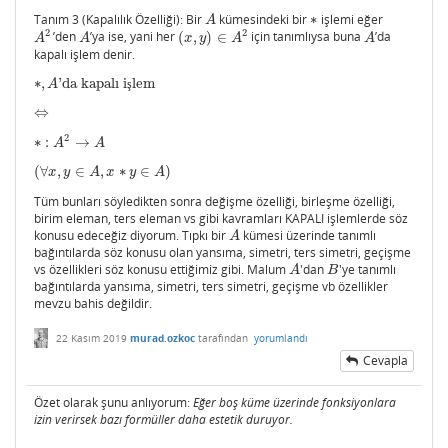
Tanım 3 (Kapalılık Özelliği): Bir
kümesindeki bir
∗
işlemi eğer
A
∗
A
2
2
’den
’ya ise, yani her
(
,
)
∈
için tanımlıysa buna
’da
A
2
A
(
x
,
y
)
∈
A
2
A
A
A
x
y
A
A
kapalı işlem denir.
∗
,
’da kapalı i
lem
∗
,
A
’da kapalı işlem
A
ş
⇔
⇔
2
∗
:
→
∗
:
A
2
→
A
A
A
(
∀
,
∈
,
∗
∈
)
(
∀
x
,
y
∈
A
,
x
∗
y
∈
A
)
x
y
A
x
y
A
Tüm bunları söyledikten sonra değişme özelliği, birleşme özelliği,
birim eleman, ters eleman vs gibi kavramları KAPALI işlemlerde söz
konusu edeceğiz diyorum. Tıpkı bir
kümesi üzerinde tanımlı
A
A
bağıntılarda söz konusu olan yansıma, simetri, ters simetri, geçişme
vs özellikleri söz konusu ettiğimiz gibi. Malum
'dan
'ye tanımlı
A
B
A
B
bağıntılarda yansıma, simetri, ters simetri, geçişme vb özellikler
mevzu bahis değildir.
22 Kasım 2019
murad.ozkoc
tarafından
yorumlandı
Cevapla
Özet olarak şunu anlıyorum:
Eğer boş küme üzerinde fonksiyonlara
izin verirsek bazı formüller daha estetik duruyor.