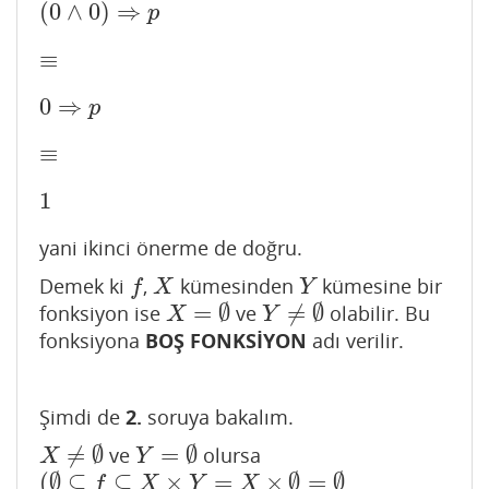
(
0
∧
0
)
⇒
(
0
∧
0
)
⇒
p
p
≡
≡
0
⇒
0
⇒
p
p
≡
≡
1
1
yani ikinci önerme de doğru.
Demek ki
,
kümesinden
kümesine bir
f
X
Y
f
X
Y
=
∅
≠
∅
fonksiyon ise
ve
olabilir. Bu
X
=
∅
Y
≠
∅
X
Y
fonksiyona
BOŞ FONKSİYON
adı verilir.
Şimdi de
2.
soruya bakalım.
≠
∅
=
∅
ve
olursa
X
≠
∅
Y
=
∅
X
Y
(
∅
⊆
⊆
×
=
×
∅
=
∅
(
∅
⊆
f
⊆
X
×
Y
=
X
×
∅
=
∅
f
X
Y
X