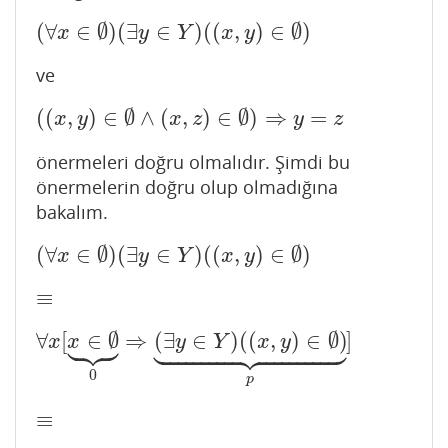
(
∀
∈
∅
)
(
∃
∈
)
(
(
,
)
∈
∅
)
(
∀
x
∈
∅
)
(
∃
y
∈
Y
)
(
(
x
,
y
)
∈
∅
)
x
y
Y
x
y
ve
(
(
,
)
∈
∅
∧
(
,
)
∈
∅
)
⇒
=
(
(
x
,
y
)
∈
∅
∧
(
x
,
z
)
∈
∅
)
⇒
y
=
z
x
y
x
z
y
z
önermeleri doğru olmalıdır. Şimdi bu
önermelerin doğru olup olmadığına
bakalım.
(
∀
∈
∅
)
(
∃
∈
)
(
(
,
)
∈
∅
)
(
∀
x
∈
∅
)
(
∃
y
∈
Y
)
(
(
x
,
y
)
∈
∅
)
x
y
Y
x
y
≡
≡




























∀
[
∈
∅
⇒
(
∃
∈
)
(
(
,
)
∈
∅
)
]
∀
x
[
x
∈
∅
⏟
0
⇒
(
∃
y
∈
Y
)
(
(
x
,
y
)
∈
∅
)
⏟
p
]
x
x
y
Y
x
y
0
p
≡
≡