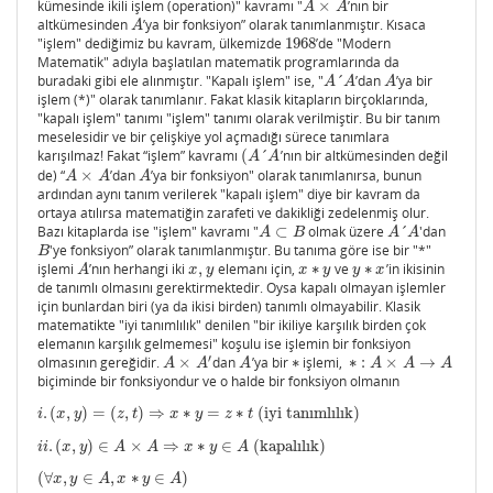
kümesinde ikili işlem (operation)" kavramı "
×
’nın bir
A
×
A
A
A
altkümesinden
’ya bir fonksiyon” olarak tanımlanmıştır. Kısaca
A
A
"işlem" dediğimiz bu kavram, ülkemizde
1968
’de "Modern
1968
Matematik" adıyla başlatılan matematik programlarında da
buradaki gibi ele alınmıştır. "Kapalı işlem" ise, "
´
’dan
’ya bir
A
´
A
A
A
A
A
işlem (*)" olarak tanımlanır. Fakat klasik kitapların birçoklarında,
"kapalı işlem" tanımı "işlem" tanımı olarak verilmiştir. Bu bir tanım
meselesidir ve bir çelişkiye yol açmadığı sürece tanımlara
karışılmaz! Fakat “işlem” kavramı
(
´
’nın bir altkümesinden değil
(
A
´
A
A
A
de) “
×
’dan
’ya bir fonksiyon" olarak tanımlanırsa, bunun
A
×
A
A
A
A
A
ardından aynı tanım verilerek "kapalı işlem" diye bir kavram da
ortaya atılırsa matematiğin zarafeti ve dakikliği zedelenmiş olur.
Bazı kitaplarda ise "işlem" kavramı "
⊂
olmak üzere
´
'dan
A
⊂
B
A
´
A
A
B
A
A
'ye fonksiyon” olarak tanımlanmıştır. Bu tanıma göre ise bir "*"
B
B
işlemi
’nın herhangi iki
,
elemanı için,
∗
ve
∗
’in ikisinin
A
x
,
y
x
∗
y
y
∗
x
A
x
y
x
y
y
x
de tanımlı olmasını gerektirmektedir. Oysa kapalı olmayan işlemler
için bunlardan biri (ya da ikisi birden) tanımlı olmayabilir. Klasik
matematikte "iyi tanımlılık" denilen "bir ikiliye karşılık birden çok
elemanın karşılık gelmemesi" koşulu ise işlemin bir fonksiyon
′
olmasının gereğidir.
×
dan
’ya bir
∗
işlemi,
∗
:
×
→
A
×
A
′
A
∗
∗
:
A
×
A
→
A
A
A
A
A
A
A
biçiminde bir fonksiyondur ve o halde bir fonksiyon olmanın
.
(
,
)
=
(
,
)
⇒
∗
=
∗
(iyi tanımlılık)
i
.
(
x
,
y
)
=
(
z
,
t
)
⇒
x
∗
y
=
z
∗
t
(iyi tanımlılık)
i
x
y
z
t
x
y
z
t
.
(
,
)
∈
×
⇒
∗
∈
(kapalılık)
i
i
.
(
x
,
y
)
∈
A
×
A
⇒
x
∗
y
∈
A
(kapalılık)
i
i
x
y
A
A
x
y
A
(
∀
,
∈
,
∗
∈
)
(
∀
x
,
y
∈
A
,
x
∗
y
∈
A
)
x
y
A
x
y
A