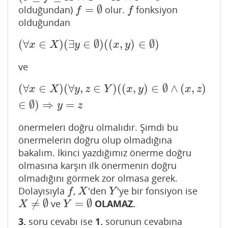
=
∅
olduğundan)
olur.
fonksiyon
f
=
∅
f
f
f
olduğundan
(
∀
∈
)
(
∃
∈
∅
)
(
(
,
)
∈
∅
)
(
∀
x
∈
X
)
(
∃
y
∈
∅
)
(
(
x
,
y
)
∈
∅
)
x
X
y
x
y
ve
(
∀
∈
)
(
∀
,
∈
)
(
(
,
)
∈
∅
∧
(
,
)
(
∀
x
∈
X
)
(
∀
y
,
z
∈
Y
)
(
(
x
,
y
)
∈
∅
∧
(
x
,
z
)
∈
∅
)
⇒
y
=
z
x
X
y
z
Y
x
y
x
z
∈
∅
)
⇒
=
y
z
önermeleri doğru olmalıdır. Şimdi bu
önermelerin doğru olup olmadığına
bakalım. İkinci yazdığımız önerme doğru
olmasına karşın ilk önermenin doğru
olmadığını görmek zor olmasa gerek.
Dolayısıyla
,
'den
'ye bir fonsiyon ise
f
X
Y
f
X
Y
≠
∅
=
∅
ve
OLAMAZ.
X
≠
∅
Y
=
∅
X
Y
3.
soru cevabı ise
1.
sorunun cevabına