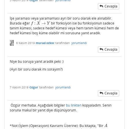
5 Kasım 2019
Ozgur
tarafından
yorumlandı
Cevapla
İşe yaraması veya yaramaması ayrı bir soru olarak ele alınabilir.
Burada eğer
:
→
bir fonksiyon ise bu fonksiyonun sadece
f
:
X
→
Y
f
X
Y
tanım kümesi, sadece hedef kümesi veya hem tanım kümesi hem de
hedef kümesi boş küme olabilir mi sorusuna yanıt aradık.
6 Kasım 2019
murad.ozkoc
tarafından
yorumlandı
Cevapla
Niye bu soruya yanıt aradık peki :)
(Ayrı bir soru olarak mı sorayım?)
7 Kasım 2019
Ozgur
tarafından
yorumlandı
Cevapla
Özgür merhaba. Aşağıdaki bilgiler
bu linkten
kopyaladım. Senin
soruna makul bir yanıt diye düşünüyorum.
*Not (İşlem (Operasyon) Kavramı Üzerine): Bu kitapta, "Bir
A
A