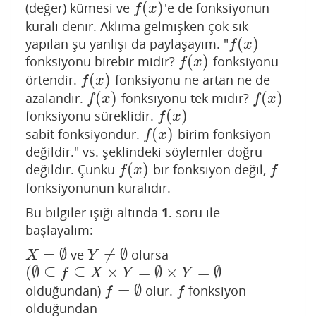
(
)
(değer) kümesi ve
'e de fonksiyonun
f
(
x
)
f
x
kuralı denir. Aklıma gelmişken çok sık
(
)
yapılan şu yanlışı da paylaşayım. "
f
(
x
)
f
x
(
)
fonksiyonu birebir midir?
fonksiyonu
f
(
x
)
f
x
(
)
örtendir.
fonksiyonu ne artan ne de
f
(
x
)
f
x
(
)
(
)
azalandır.
fonksiyonu tek midir?
f
(
x
)
f
(
x
)
f
x
f
x
(
)
fonksiyonu süreklidir.
f
(
x
)
f
x
(
)
sabit fonksiyondur.
birim fonksiyon
f
(
x
)
f
x
değildir." vs. şeklindeki söylemler doğru
(
)
değildir. Çünkü
bir fonksiyon değil,
f
(
x
)
f
f
x
f
fonksiyonunun kuralıdır.
Bu bilgiler ışığı altında
1.
soru ile
başlayalım:
=
∅
≠
∅
ve
olursa
X
=
∅
Y
≠
∅
X
Y
(
∅
⊆
⊆
×
=
∅
×
=
∅
(
∅
⊆
f
⊆
X
×
Y
=
∅
×
Y
=
∅
f
X
Y
Y
=
∅
olduğundan)
olur.
fonksiyon
f
=
∅
f
f
f
olduğundan