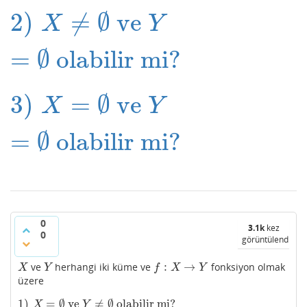
2
)
≠
∅
ve
2
)
X
≠
∅
ve
Y
=
∅
olabilir mi?
X
Y
=
∅
olabilir mi?
3
)
=
∅
ve
3
)
X
=
∅
ve
Y
=
∅
olabilir mi?
X
Y
=
∅
olabilir mi?
0
3.1k
kez
0
görüntülendi
:
→
ve
herhangi iki küme ve
fonksiyon olmak
X
Y
f
:
X
→
Y
X
Y
f
X
Y
üzere
1
)
=
∅
ve
≠
∅
olabilir mi?
1
)
X
=
∅
ve
Y
≠
∅
olabilir mi?
X
Y