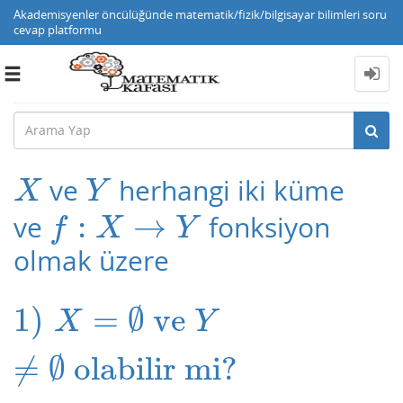
Akademisyenler öncülüğünde matematik/fizik/bilgisayar bilimleri soru
cevap platformu
Toggle
navigation
ve
herhangi iki küme
X
Y
X
Y
:
→
ve
fonksiyon
f
:
X
→
Y
f
X
Y
olmak üzere
1
)
=
∅
ve
1
)
X
=
∅
ve
Y
≠
∅
olabilir mi?
X
Y
≠
∅
olabilir mi?