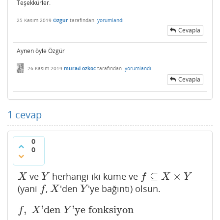
Teşekkürler.
25 Kasım 2019
Ozgur
tarafından
yorumlandı
Cevapla
Aynen öyle Özgür
26 Kasım 2019
murad.ozkoc
tarafından
yorumlandı
Cevapla
1
cevap
0
0
⊆
×
ve
herhangi iki küme ve
X
Y
f
⊆
X
×
Y
X
Y
f
X
Y
(yani
,
'den
'ye bağıntı) olsun.
f
X
Y
f
X
Y
,
'den
'ye fonksiyon
f
,
X
'den
Y
'ye fonksiyon
:⇔
{
1)
(
∀
x
∈
X
)
(
∃
y
∈
Y
)
(
(
x
,
y
)
∈
f
f
X
Y