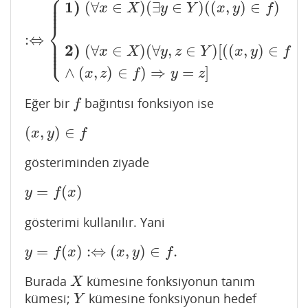
⎧
⎪
⎪
⎪
1)
(
∀
∈
)
(
∃
∈
)
(
(
,
)
∈
)
x
X
y
Y
x
y
f
⎪
⎨
:
⇔
⎪
⎪
⎪
⎩
2)
⎪
(
∀
∈
)
(
∀
,
∈
)
[
(
(
,
)
∈
x
X
y
z
Y
x
y
f
∧
(
,
)
∈
)
⇒
=
]
x
z
f
y
z
Eğer bir
bağıntısı fonksiyon ise
f
f
(
,
)
∈
(
x
,
y
)
∈
f
x
y
f
gösteriminden ziyade
=
(
)
y
=
f
(
x
)
y
f
x
gösterimi kullanılır. Yani
=
(
)
:
⇔
(
,
)
∈
.
y
=
f
(
x
)
:⇔
(
x
,
y
)
∈
f
.
y
f
x
x
y
f
Burada
kümesine fonksiyonun tanım
X
X
kümesi;
kümesine fonksiyonun hedef
Y
Y