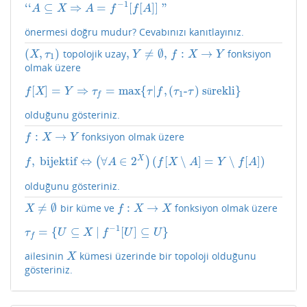
−
1
‘
‘
⊆
⇒
=
[
[
]
]
"
‘
‘
A
⊆
X
⇒
A
=
f
−
1
[
f
[
A
]
]
"
A
X
A
f
f
A
önermesi doğru mudur? Cevabınızı kanıtlayınız.
(
,
)
,
≠
∅
,
:
→
topolojik uzay
fonksiyon
(
X
,
τ
1
)
,
Y
≠
∅
,
f
:
X
→
Y
X
τ
Y
f
X
Y
1
olmak üzere
[
]
=
⇒
=
max
{
|
,
(
-
)
s
rekli
}
f
[
X
]
=
Y
⇒
τ
f
=
max
{
τ
|
f
,
(
τ
1
-
τ
)
sürekli
}
ü
f
X
Y
τ
τ
f
τ
τ
1
f
olduğunu gösteriniz.
:
→
fonksiyon olmak üzere
f
:
X
→
Y
f
X
Y
X
,
bijektif
⇔
∀
∈
2
(
[
∖
]
=
∖
[
]
)
(
)
f
,
bijektif
⇔
(
∀
A
∈
2
X
)
(
f
[
X
∖
A
]
=
Y
∖
f
[
A
]
)
f
A
f
X
A
Y
f
A
olduğunu gösteriniz.
≠
∅
:
→
bir küme ve
fonksiyon olmak üzere
X
≠
∅
f
:
X
→
X
X
f
X
X
−
1
=
{
⊆
|
[
]
⊆
}
τ
f
=
{
U
⊆
X
|
f
−
1
[
U
]
⊆
U
}
τ
U
X
f
U
U
f
ailesinin
kümesi üzerinde bir topoloji olduğunu
X
X
gösteriniz.