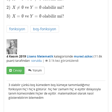
2
)
≠
∅
ve
=
∅
olabilir mi?
2
)
X
≠
∅
ve
Y
=
∅
olabilir mi?
X
Y
3
)
=
∅
ve
=
∅
olabilir mi?
3
)
X
=
∅
ve
Y
=
∅
olabilir mi?
X
Y
fonksiyon
boş-fonksiyon
4 Kasım 2019
Lisans Matematik
kategorisinde
murad.ozkoc
(
11.6k
puan)
tarafından
soruldu
|
3.1k
kez görüntülendi
Cevap
Yorum
3 olabilir çünkü boş kümedem boş kümeye tamımladığımız
fonksiyon hiç'i hiç'e götürür. hiç her zamam hiç' e eşittir dolayısıyla
tanım kümesindeki hiçler de eşittir. matematiksel olarak nasıl
gösterebilirim bilemedim