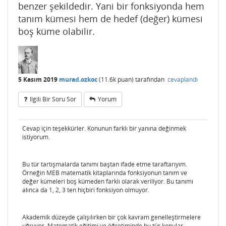
benzer şekildedir. Yani bir fonksiyonda hem
tanım kümesi hem de hedef (değer) kümesi
boş küme olabilir.
5 Kasım 2019
murad.ozkoc
(
11.6k
puan)
tarafından
cevaplandı
Ilgili Bir Soru Sor
Yorum
Cevap için teşekkürler. Konunun farklı bir yanına değinmek
istiyorum.
Bu tür tartışmalarda tanımı baştan ifade etme taraftarıyım.
Örneğin MEB matematik kitaplarında fonksiyonun tanım ve
değer kümeleri boş kümeden farklı olarak veriliyor. Bu tanımı
alınca da 1, 2, 3 ten hiçbiri fonksiyon olmuyor.
Akademik düzeyde çalışılırken bir çok kavram genelleştirmelere
uğruyor. Matematik eğitimi ve öğretiminde bu tür konular