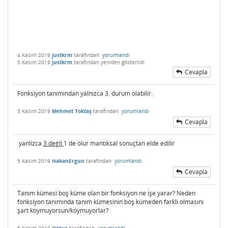
4 Kasım 2019
justkrm
tarafından
yorumlandı
5 Kasım 2019
justkrm
tarafından
yeniden gösterildi
Cevapla
Fonksiyon tanımından yalnızca 3. durum olabilir.
5 Kasım 2019
Mehmet Toktaş
tarafından
yorumlandı
Cevapla
yanlizca
3 degil
1 de olur mantıksal sonuçtan elde edilir
5 Kasım 2019
HakanErgun
tarafından
yorumlandı
Cevapla
Tanım kümesi boş küme olan bir fonksiyon ne işe yarar? Neden
fonksiyon tanımında tanım kümesinin boş kümeden farklı olmasını
şart koymuyorsun/koymuyorlar?