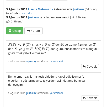
5 Ağustos 2019
Lisans Matematik
kategorisinde
justkrm
(
64
puan)
tarafından
soruldu
5 Ağustos 2019
justkrm
tarafından
düzenlendi
|
3.9k
kez
görüntülendi
Cevap
Yorum
R
(
)
ve
(
)
sırasıyla
ve
den
ye izomorfizmler ise
F
(
S
)
F
(
T
)
S
T
R
T
F
S
F
T
S
T
T
−
1
den
ye
=
(
)
(
)
dönüşümünün izomorfizm olduğunu
S
g
=
F
−
1
(
S
)
F
(
T
)
S
g
F
S
F
T
göstermek yeterli olmaz mı?
5 Ağustos 2019
alpercay
tarafından
yorumlandı
Cevapla
Ben eleman sayılarının eşit olduğunu kabul edip izomorfizm
olduklarını göstermeye çalışıyordum aslında ama bunu da
deneyeyim.
5 Ağustos 2019
justkrm
tarafından
yorumlandı
Cevapla