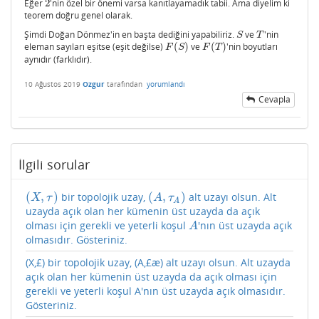
Eğer
2
'nin özel bir önemi varsa kanıtlayamadık tabii. Ama diyelim ki
2
teorem doğru genel olarak.
Şimdi Doğan Dönmez'in en başta dediğini yapabiliriz.
ve
'nin
S
T
S
T
eleman sayıları eşitse (eşit değilse)
(
)
ve
(
)
'nin boyutları
F
(
S
)
F
(
T
)
F
S
F
T
aynıdır (farklıdır).
10 Ağustos 2019
Ozgur
tarafından
yorumlandı
Cevapla
İlgili sorular
(
,
)
(
,
)
bir topolojik uzay,
alt uzayı olsun. Alt
(
X
,
τ
)
(
A
,
τ
A
)
X
τ
A
τ
A
uzayda açık olan her kümenin üst uzayda da açık
olması için gerekli ve yeterli koşul
'nın üst uzayda açık
A
A
olmasıdır. Gösteriniz.
(X,£) bir topolojik uzay, (A,£æ) alt uzayı olsun. Alt uzayda
açık olan her kümenin üst uzayda da açık olması için
gerekli ve yeterli koşul A'nın üst uzayda açık olmasıdır.
Gösteriniz.