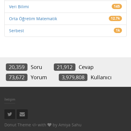
Veri Bilimi
145
Orta Öğretim Matematik
12.7k
Serbest
1k
20,359
Soru
21,912
Cevap
73,672
Yorum
3,979,808
Kullanıcı
İletişim
Donut Theme
with
by
Amiya Sahu