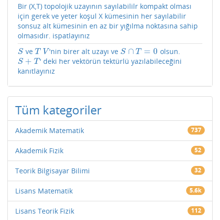
Bir (X,T) topolojik uzayının sayılabililr kompakt olması
için gerek ve yeter koşul X kümesinin her sayılabilir
sonsuz alt kümesinin en az bir yığılma noktasına sahip
olmasıdır. ispatlayınız
∩
=
0
ve
'nin birer alt uzayı ve
olsun.
S
T
V
S
∩
T
=
0
S
T
V
S
T
+
' deki her vektörün tektürlü yazılabileceğini
S
+
T
S
T
kanıtlayınız
Tüm kategoriler
Akademik Matematik
737
Akademik Fizik
52
Teorik Bilgisayar Bilimi
32
Lisans Matematik
5.6k
Lisans Teorik Fizik
112