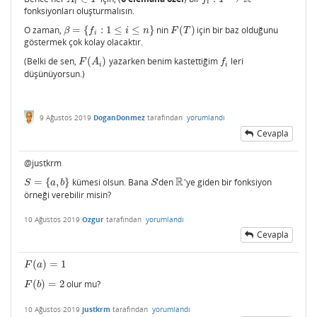
i
i
fonksiyonları oluşturmalısın.
O zaman,
=
{
:
1
≤
≤
}
nin
(
)
için bir baz olduğunu
β
=
{
f
:
1
≤
i
≤
n
}
F
(
T
)
β
f
i
n
F
T
i
göstermek çok kolay olacaktır.
(Belki de sen,
(
)
yazarken benim kastettiğim
leri
F
(
A
i
)
f
F
A
f
i
i
düşünüyorsun.)
9 Ağustos 2019
DoganDonmez
tarafından
yorumlandı
Cevapla
@justkrm
R
=
{
,
}
kümesi olsun. Bana
'den
'ye giden bir fonksiyon
S
=
{
a
,
b
}
S
R
S
a
b
S
örneği verebilir misin?
10 Ağustos 2019
Ozgur
tarafından
yorumlandı
Cevapla
(
)
=
1
F
(
a
)
=
1
F
a
(
)
=
2
olur mu?
F
(
b
)
=
2
F
b
10 Ağustos 2019
justkrm
tarafından
yorumlandı