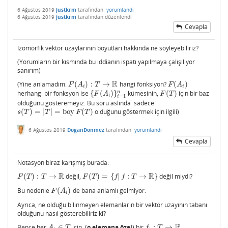
6 Ağustos 2019
justkrm
tarafından
yorumlandı
6 Ağustos 2019
justkrm
tarafından
düzenlendi
Cevapla
İzomorfik vektör uzaylarının boyutları hakkında ne söyleyebiliriz?
(Yorumların bir kısmında bu iddianın ispatı yapılmaya çalışılıyor
sanırım)
R
(Yine anlamadım.
(
)
:
→
hangi fonksiyon?
(
)
F
(
A
i
)
:
T
→
R
F
(
A
i
)
F
A
T
F
A
i
i
n
herhangi bir fonksyon ise
{
(
)
}
kümesinin,
(
)
için bir baz
{
F
(
A
İ
)
}
i
=
1
n
F
(
T
)
F
A
F
T
İ
=
1
i
olduğunu gösteremeyiz. Bu soru aslında sadece
(
)
=
|
|
=
boy
(
)
olduğunu göstermek için ilgili)
s
(
T
)
=
|
T
|
=
boy
F
(
T
)
s
T
T
F
T
6 Ağustos 2019
DoganDonmez
tarafından
yorumlandı
Cevapla
Notasyon biraz karışmış burada:
R
R
(
)
:
→
değil,
(
)
=
{
|
:
→
}
değil miydi?
F
(
T
)
:
T
→
R
F
(
T
)
=
{
f
|
f
:
T
→
R
}
F
T
T
F
T
f
f
T
Bu nedenle
(
)
de bana anlamlı gelmiyor.
F
(
A
i
)
F
A
i
Ayrıca, ne olduğu bilinmeyen elemanların bir vektör uzayının tabanı
olduğunu nasıl gösterebiliriz ki?
R
Bence her
∈
için, (
o elemana özel
) bir
:
→
A
i
∈
T
f
:
T
→
R
A
T
f
T