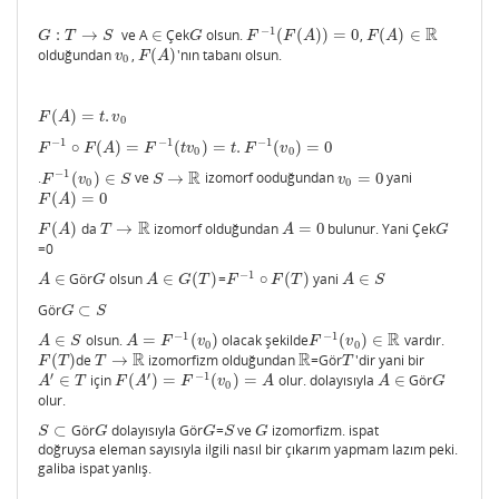
R
−
1
:
→
ve A
∈
Çek
olsun.
(
(
)
)
=
0
,
(
)
∈
G
:
T
→
S
∈
G
F
−
1
(
F
(
A
)
)
=
0
F
(
A
)
∈
R
G
T
S
G
F
F
A
F
A
olduğundan
,
(
)
'nın tabanı olsun.
v
0
F
(
A
)
v
F
A
0
(
)
=
.
F
(
A
)
=
t
.
v
0
F
A
t
v
0
−
1
−
1
−
1
∘
(
)
=
(
)
=
.
(
)
=
0
F
−
1
∘
F
(
A
)
=
F
−
1
(
t
v
0
)
=
t
.
F
−
1
(
v
0
)
=
0
F
F
A
F
t
v
t
F
v
0
0
R
−
1
.
(
)
∈
ve
→
izomorf ooduğundan
=
0
yani
F
−
1
(
v
0
)
∈
S
S
→
R
v
0
=
0
F
v
S
S
v
0
0
(
)
=
0
F
(
A
)
=
0
F
A
R
(
)
da
→
izomorf olduğundan
=
0
bulunur. Yani Çek
F
(
A
)
T
→
R
A
=
0
G
F
A
T
A
G
=0
−
1
∈
Gör
olsun
∈
(
)
=
∘
(
)
yani
∈
A
∈
G
A
∈
G
(
T
)
F
−
1
∘
F
(
T
)
A
∈
S
A
G
A
G
T
F
F
T
A
S
Gör
⊂
G
⊂
S
G
S
R
−
1
−
1
∈
olsun.
=
(
)
olacak şekilde
(
)
∈
vardır.
A
∈
S
A
=
F
−
1
(
v
0
)
F
−
1
(
v
0
)
∈
R
A
S
A
F
v
F
v
0
0
R
R
(
)
de
→
izomorfizm olduğundan
=Gör
'dir yani bir
F
(
T
)
T
→
R
R
T
F
T
T
T
′
′
−
1
∈
için
(
)
=
(
)
=
olur. dolayısıyla
∈
Gör
A
′
∈
T
F
(
A
′
)
=
F
−
1
(
v
0
)
=
A
A
∈
G
A
T
F
A
F
v
A
A
G
0
olur.
⊂
Gör
dolayısıyla Gör
=
ve
izomorfizm. ispat
S
⊂
G
G
S
G
S
G
G
S
G
doğruysa eleman sayısıyla ilgili nasıl bir çıkarım yapmam lazım peki.
galiba ispat yanlış.