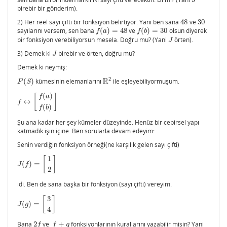
J
birebir bir gönderim).
2) Her reel sayı çifti bir fonksiyon belirtiyor. Yani ben sana
48
ve
30
48
30
sayılarını versem, sen bana
(
)
=
48
ve
(
)
=
30
olsun diyerek
f
(
a
)
=
48
f
(
b
)
=
30
f
a
f
b
bir fonksiyon verebiliyorsun mesela. Doğru mu? (Yani
örten).
J
J
3) Demek ki
birebir ve örten, doğru mu?
J
J
Demek ki neymiş:
2
R
(
)
kümesinin elemanlarını
ile eşleyebiliyormuşum.
F
(
S
)
R
2
F
S
(
)
[
]
f
a
↔
f
↔
[
f
(
a
)
f
(
b
)
]
f
(
)
f
b
Şu ana kadar her şey kümeler düzeyinde. Henüz bir cebirsel yapı
katmadık işin içine. Ben sorularla devam edeyim:
Senin verdiğin fonksiyon örneği(ne karşılık gelen sayı çifti)
1
[
]
(
)
=
J
(
f
)
=
[
1
2
]
J
f
2
idi. Ben de sana başka bir fonksiyon (sayı çifti) vereyim.
3
[
]
(
)
=
J
(
g
)
=
[
3
4
]
J
g
4
Bana
2
ve
+
fonksiyonlarının kurallarını yazabilir misin? Yani
2
f
f
+
g
f
f
g