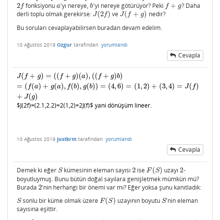
2
fonksiyonu
'yı nereye,
'yi nereye götürüyor? Peki
+
? Daha
2
f
a
b
f
+
g
f
a
b
f
g
derli toplu olmak gerekirse:
(
2
)
ve
(
+
)
nedir?
J
(
2
f
)
J
(
f
+
g
)
J
f
J
f
g
Bu soruları cevaplayabilirsen buradan devam edelim.
10 Ağustos 2019
Ozgur
tarafından
yorumlandı
Cevapla
(
+
)
=
(
(
+
)
(
)
,
(
(
+
)
)
J
(
f
+
g
)
=
(
(
f
+
g
)
(
a
)
,
(
(
f
+
g
)
b
)
=
(
f
(
a
)
+
g
(
a
)
,
f
(
b
)
,
g
(
b
)
)
=
(
4
,
6
)
=
(
1
,
2
)
+
(
3
,
4
)
=
J
(
f
)
+
J
(
g
)
J
f
g
f
g
a
f
g
b
=
(
(
)
+
(
)
,
(
)
,
(
)
)
=
(
4
,
6
)
=
(
1
,
2
)
+
(
3
,
4
)
=
(
)
f
a
g
a
f
b
g
b
J
f
+
(
)
J
g
$
J(2
f
)=(2.1,2.2
)=2(1,2
)=2J(f
)$ yani dönüşüm lineer.
10 Ağustos 2019
justkrm
tarafından
yorumlandı
Cevapla
Demek ki eğer
kümesinin eleman sayısı
2
ise
(
)
uzayı
2
-
S
2
F
(
S
)
2
S
F
S
boyutluymuş. Bunu bütün doğal sayılara genişletmek mümkün mü?
Burada
2
'nin herhangi bir önemi var mı? Eğer yoksa şunu kanıtladık:
2
sonlu bir küme olmak üzere
(
)
uzayının boyutu
'nin eleman
S
F
(
S
)
S
S
F
S
S
sayısına eşittir.