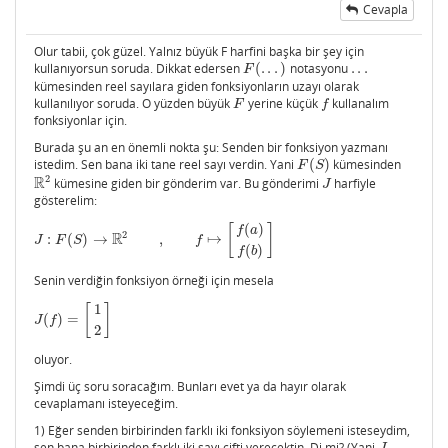
Cevapla
Olur tabii, çok güzel. Yalnız büyük F harfini başka bir şey için
kullanıyorsun soruda. Dikkat edersen
(
.
.
.
)
notasyonu
.
.
.
F
(
.
.
.
)
.
.
.
F
kümesinden reel sayılara giden fonksiyonların uzayı olarak
kullanılıyor soruda. O yüzden büyük
yerine küçük
kullanalım
F
f
F
f
fonksiyonlar için.
Burada şu an en önemli nokta şu: Senden bir fonksiyon yazmanı
istedim. Sen bana iki tane reel sayı verdin. Yani
(
)
kümesinden
F
(
S
)
F
S
2
R
kümesine giden bir gönderim var. Bu gönderimi
harfiyle
R
2
J
J
gösterelim:
(
)
[
]
f
a
2
R
:
(
)
→
,
↦
J
:
F
(
S
)
→
R
2
,
f
↦
[
f
(
a
)
f
(
b
)
]
J
F
S
f
(
)
f
b
Senin verdiğin fonksiyon örneği için mesela
1
[
]
(
)
=
J
(
f
)
=
[
1
2
]
J
f
2
oluyor.
Şimdi üç soru soracağım. Bunları evet ya da hayır olarak
cevaplamanı isteyeceğim.
1) Eğer senden birbirinden farklı iki fonksiyon söylemeni isteseydim,
sen bana birbirinden farklı iki sayı çifti verecektin. Di mi? (Yani
J