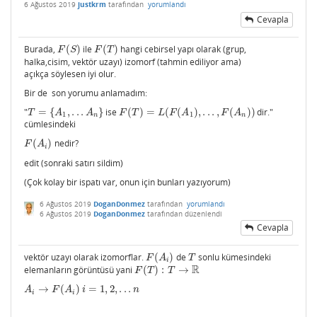
6 Ağustos 2019
justkrm
tarafından
yorumlandı
Cevapla
Burada,
(
)
ile
(
)
hangi cebirsel yapı olarak (grup,
F
(
S
)
F
(
T
)
F
S
F
T
halka,cisim, vektör uzayı) izomorf (tahmin ediliyor ama)
açıkça söylesen iyi olur.
Bir de son yorumu anlamadım:
"
=
{
,
.
.
.
}
ise
(
)
=
(
(
)
,
.
.
.
,
(
)
)
dir."
T
=
{
A
1
,
.
.
.
A
n
}
F
(
T
)
=
L
(
F
(
A
1
)
,
.
.
.
,
F
(
A
n
)
)
T
A
A
F
T
L
F
A
F
A
1
1
n
n
cümlesindeki
(
)
nedir?
F
(
A
i
)
F
A
i
edit (sonraki satırı sildim)
(Çok kolay bir ispatı var, onun için bunları yazıyorum)
6 Ağustos 2019
DoganDonmez
tarafından
yorumlandı
6 Ağustos 2019
DoganDonmez
tarafından
düzenlendi
Cevapla
vektör uzayı olarak izomorflar.
(
)
de
sonlu kümesindeki
F
(
A
i
)
T
F
A
T
i
R
elemanların görüntüsü yani
(
)
:
→
F
(
T
)
:
T
→
R
F
T
T
→
(
)
=
1
,
2
,
.
.
.
A
i
→
F
(
A
i
)
i
=
1
,
2
,
.
.
.
n
A
F
A
i
n
i
i