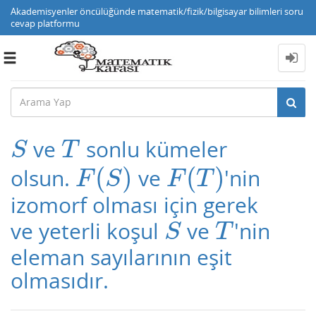
Akademisyenler öncülüğünde matematik/fizik/bilgisayar bilimleri soru
cevap platformu
Toggle
navigation
ve
sonlu kümeler
S
T
S
T
(
)
(
)
olsun.
ve
'nin
F
(
S
)
F
(
T
)
F
S
F
T
izomorf olması için gerek
ve yeterli koşul
ve
'nin
S
T
S
T
eleman sayılarının eşit
olmasıdır.