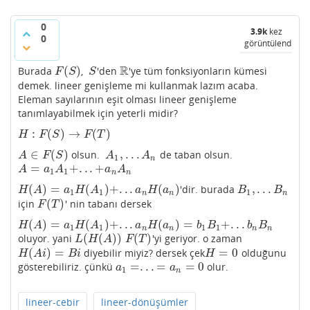
0
3.9k
kez
0
görüntülendi
R
(
)
Burada
,
'den
'ye tüm fonksiyonların kümesi
F
(
S
)
S
R
F
S
S
demek. lineer genişleme mi kullanmak lazım acaba.
Eleman sayılarının eşit olması lineer genişleme
tanımlayabilmek için yeterli midir?
:
(
)
→
(
)
H
:
F
(
S
)
→
F
(
T
)
H
F
S
F
T
∈
(
)
,
.
.
.
olsun.
de taban olsun.
A
∈
F
(
S
)
A
1
,
.
.
.
A
n
A
F
S
A
A
1
n
=
+
.
.
.
+
A
=
a
1
A
1
+
.
.
.
+
a
n
A
n
A
a
A
a
A
1
1
n
n
(
)
=
(
)
+
.
.
.
(
)
,
.
.
.
'dir. burada
H
(
A
)
=
a
1
H
(
A
1
)
+
.
.
.
a
n
H
(
a
n
)
B
1
,
.
.
.
B
n
H
A
a
H
A
a
H
a
B
B
1
1
1
n
n
n
(
)
için
' nin tabanı dersek
F
(
T
)
F
T
(
)
=
(
)
+
.
.
.
(
)
=
+
.
.
.
H
(
A
)
=
a
1
H
(
A
1
)
+
.
.
.
a
n
H
(
a
n
)
=
b
1
B
1
+
.
.
.
b
n
B
n
H
A
a
H
A
a
H
a
b
B
b
B
1
1
1
1
n
n
n
n
(
(
)
)
(
)
oluyor. yani
'yi geriyor. o zaman
L
(
H
(
A
)
)
F
(
T
)
L
H
A
F
T
(
)
=
=
0
diyebilir miyiz? dersek çek
olduğunu
H
(
A
i
)
=
B
i
H
=
0
H
A
i
B
i
H
=
.
.
.
=
=
0
gösterebiliriz. çünkü
olur.
a
1
=
.
.
.
=
a
n
=
0
a
a
1
n
lineer-cebir
lineer-dönüşümler