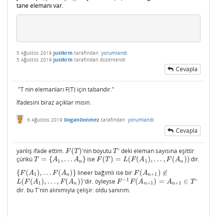
tane elemanı var.
5 Ağustos 2019
justkrm
tarafından
yorumlandı
5 Ağustos 2019
justkrm
tarafından
düzenlendi
Cevapla
"T nin e
lemanları F(T) için
tabandır."
İfadesini biraz açıklar mısın.
6 Ağustos 2019
DoganDonmez
tarafından
yorumlandı
Cevapla
yanlış ifade ettim.
(
)
'nin boyutu
' deki eleman sayısına eşittir
F
(
T
)
T
F
T
T
çünkü
=
{
,
.
.
.
}
ise
(
)
=
(
(
)
,
.
.
.
,
(
)
)
dir.
T
=
{
A
1
,
.
.
.
A
n
}
F
(
T
)
=
L
(
F
(
A
1
)
,
.
.
.
,
F
(
A
n
)
)
T
A
A
F
T
L
F
A
F
A
1
1
n
n
{
(
)
,
.
.
.
(
)
}
lineer bağımlı ise bir
(
)
∉
{
F
(
A
1
)
,
.
.
.
F
(
A
n
)
}
F
(
A
n
+
1
)
∉
F
A
F
A
F
A
1
+
1
n
n
−
1
(
(
)
,
.
.
.
,
(
)
)
'dir. öyleyse
(
)
=
∈
'
L
(
F
(
A
1
)
,
.
.
.
,
F
(
A
n
)
)
F
−
1
F
(
A
n
+
1
)
=
A
n
+
1
∈
T
L
F
A
F
A
F
F
A
A
T
1
+
1
+
1
n
n
n
dir. bu T'nin alınımıyla çelişir. oldu sanırım.