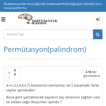
Akademisyenler öncülüğünde matematik/fizik/bilgisayar bilimleri soru
cevap platformu
Toggle
navigation
Permütasyon(palindrom)
0
2.1k
kez
0
görüntülendi
A={1,2,3,4,5,6,7} kümesinin elemanları ile 5 basamaklı farklı
sayılar yazılacaktır.
Buna göre yazılabilecek sayıların kaç tanesinin sağdan sola
ve soldan sağa okuşunları aynıdır ?