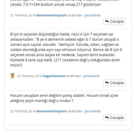
cevabı :7.6.7=294 buldum ancak cevap 217 gösteriyor.
21 Temmuz 2019
MuhammetSoyturk
tarafından
yorumlandı
Cevapla
B için 6 seçenek düşündüğün halde, niçin A için 7 seçenek var
anlayamadım. "B ye 6 dememin sebebi eğer b 7 durum alsaydı o
zaman aynı sayılar olacaktı. "demişsin. Soruda, zaten, sağdan ve
soldan okunduğunda aynı sayı olmasını istiyoruz. Bence de B için 6
seçenek olmalı ama başka bir nedenle. Sayının birini kullandın.
Kümede 6 tane sayı kaldı. (217 cevabının doğru olduğundan emin
misin?)
22 Temmuz 2019
DoganDonmez
tarafından
yorumlandı
Cevapla
Hocam cevaptan emin değilim yanlış olabilir. Hocam tırnak içine
aldığınız şeyin mantığı doğru mudur ?
22 Temmuz 2019
MuhammetSoyturk
tarafından
yorumlandı
Cevapla