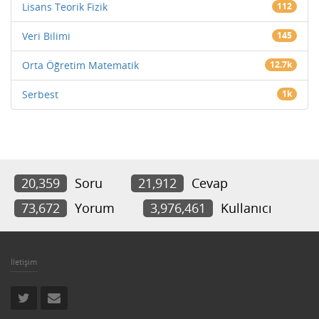
Lisans Teorik Fizik
112
Veri Bilimi
145
Orta Öğretim Matematik
12.7k
Serbest
1k
20,359
Soru
21,912
Cevap
73,672
Yorum
3,976,461
Kullanıcı
İletişim