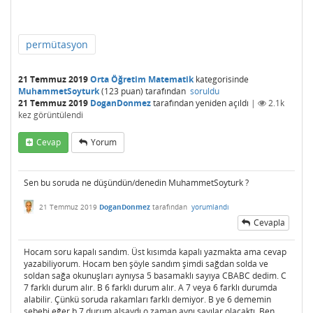
permütasyon
21 Temmuz 2019
Orta Öğretim Matematik
kategorisinde
MuhammetSoyturk
(
123
puan)
tarafından
soruldu
21 Temmuz 2019
DoganDonmez
tarafından
yeniden açıldı
|
2.1k
kez görüntülendi
Cevap
Yorum
Sen bu soruda ne düşündün/denedin MuhammetSoyturk ?
21 Temmuz 2019
DoganDonmez
tarafından
yorumlandı
Cevapla
Hocam soru kapalı sandım. Üst kısımda kapalı yazmakta ama cevap
yazabiliyorum. Hocam ben şöyle sandım şimdi sağdan solda ve
soldan sağa okunuşları aynıysa 5 basamaklı sayıya CBABC dedim. C
7 farklı durum alır. B 6 farklı durum alır. A 7 veya 6 farklı durumda
alabilir. Çünkü soruda rakamları farklı demiyor. B ye 6 dememin
sebebi eğer b 7 durum alsaydı o zaman aynı sayılar olacaktı. Ben