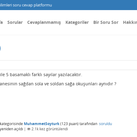
limleri soru cevap platformu
fa
Sorular
Cevaplanmamış
Kategoriler
Bir Soru Sor
Hakkı
)
le 5 basamaklı farklı sayılar yazılacaktır.
tanesinin sağdan sola ve soldan sağa okuşunları aynıdır ?
kategorisinde
MuhammetSoyturk
(
123
puan)
tarafından
soruldu
yeniden açıldı
|
2.1k
kez görüntülendi