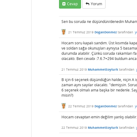
Cevap
Yorum
Sen bu soruda ne düşündün/denedin Muham
21 Temmuz 2019
DoganDonmez
tarafından
y
Hocam soru kapalı sandım. Üst kısımda kap
ve soldan sağa okunuşları aynıysa 5 basamaklı
durumda alabilir. Çünkü soruda rakamları fa
olacaktı. Ben cevabı :7.6.7=294 buldum anca
21 Temmuz 2019
MuhammetSoyturk
tarafından
B için 6 seçenek düşündüğün halde, niçin A
zaman aynı sayılar olacaktı. "demişsin. Soru
6 seçenek olmalı ama başka bir nedenle. Say
misin?)
22 Temmuz 2019
DoganDonmez
tarafından
y
Hocam cevaptan emin değilim yanlış olabilir
22 Temmuz 2019
MuhammetSoyturk
tarafından