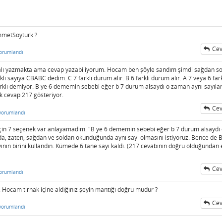
metSoyturk ?
Cev
orumlandı
alı yazmakta ama cevap yazabiliyorum. Hocam ben şöyle sandım şimdi sağdan s
 sayıya CBABC dedim. C 7 farklı durum alır. B 6 farklı durum alır. A 7 veya 6 fark
rklı demiyor. B ye 6 dememin sebebi eğer b 7 durum alsaydı o zaman aynı sayıla
k cevap 217 gösteriyor.
Cev
yorumlandı
 için 7 seçenek var anlayamadım. "B ye 6 dememin sebebi eğer b 7 durum alsaydı
da, zaten, sağdan ve soldan okunduğunda aynı sayı olmasını istiyoruz. Bence de B
ının birini kullandın. Kümede 6 tane sayı kaldı. (217 cevabının doğru olduğundan
Cev
orumlandı
. Hocam tırnak içine aldığınız şeyin mantığı doğru mudur ?
Cev
yorumlandı