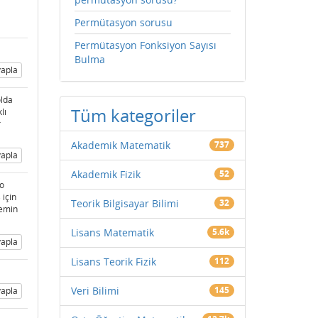
Permütasyon sorusu
Permütasyon Fonksiyon Sayısı
Bulma
apla
olda
Tüm kategoriler
lı
r
Akademik Matematik
737
apla
Akademik Fizik
52
 o
 için
Teorik Bilgisayar Bilimi
32
 emin
Lisans Matematik
5.6k
apla
Lisans Teorik Fizik
112
Veri Bilimi
145
apla