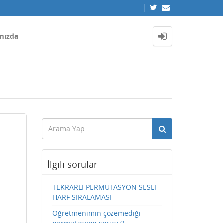
mızda
İlgili sorular
TEKRARLI PERMÜTASYON SESLİ
HARF SIRALAMASI
Öğretmenimin çözemediği
permütasyon sorusu?