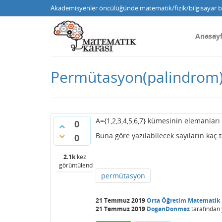
Akademisyenler öncülüğünde matematik/fizik/bilgisayar bi
Anasay
Permütasyon(palindrom
A={1,2,3,4,5,6,7} kümesinin elemanları i
0
Buna göre yazılabilecek sayıların kaç 
0
2.1k
kez
görüntülendi
permütasyon
21 Temmuz 2019
Orta Öğretim Matematik
21 Temmuz 2019
DoganDonmez
tarafından